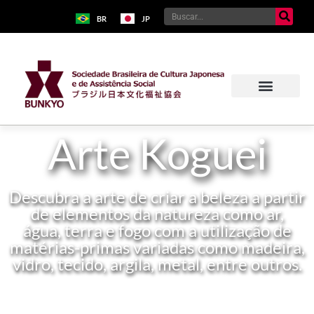
BR
JP
Arte Koguei
Descubra a arte de criar a beleza a partir
de elementos da natureza como ar,
água, terra e fogo com a utilização de
matérias-primas variadas como madeira,
vidro, tecido, argila, metal, entre outros.