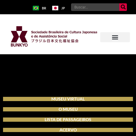
BR
JP
Sobre o Bunkyo
Museu da Imigração Japonesa
Pavilhão Japonês
Centro Kokushikan
MUSEU VIRTUAL
O MUSEU
LISTA DE PASSAGEIROS
ACERVO