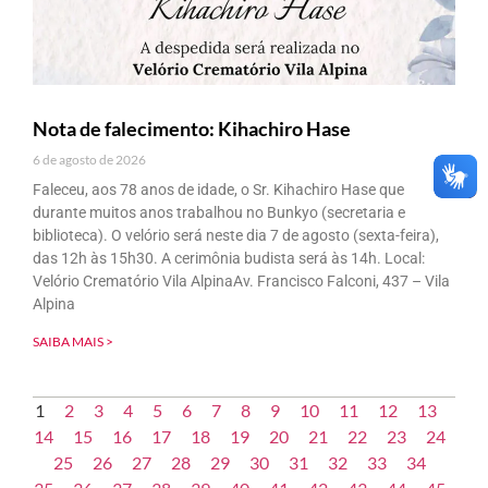
Nota de falecimento: Kihachiro Hase
6 de agosto de 2026
Faleceu, aos 78 anos de idade, o Sr. Kihachiro Hase que
durante muitos anos trabalhou no Bunkyo (secretaria e
biblioteca). O velório será neste dia 7 de agosto (sexta-feira),
das 12h às 15h30. A cerimônia budista será às 14h. Local:
Velório Crematório Vila AlpinaAv. Francisco Falconi, 437 – Vila
Alpina
SAIBA MAIS >
1
2
3
4
5
6
7
8
9
10
11
12
13
14
15
16
17
18
19
20
21
22
23
24
25
26
27
28
29
30
31
32
33
34