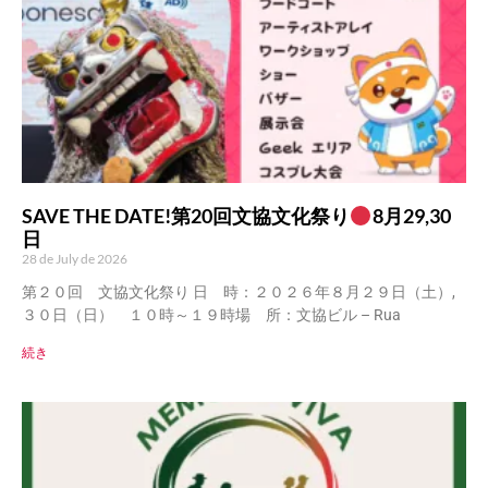
SAVE THE DATE!第20回文協文化祭り
8月29,30
日
28 de July de 2026
第２０回 文協文化祭り 日 時：２０２６年８月２９日（土）,
３０日（日） １０時～１９時場 所：文協ビル – Rua
続き