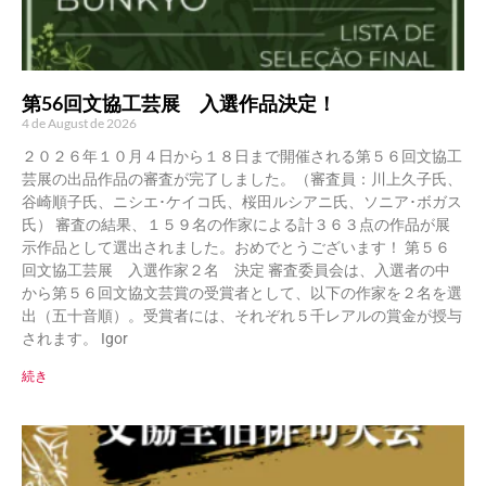
第56回文協工芸展 入選作品決定！
4 de August de 2026
２０２６年１０月４日から１８日まで開催される第５６回文協工
芸展の出品作品の審査が完了しました。（審査員：川上久子氏、
谷崎順子氏、ニシエ･ケイコ氏、桜田ルシアニ氏、ソニア･ボガス
氏） 審査の結果、１５９名の作家による計３６３点の作品が展
示作品として選出されました。おめでとうございます！ 第５６
回文協工芸展 入選作家２名 決定 審査委員会は、入選者の中
から第５６回文協文芸賞の受賞者として、以下の作家を２名を選
出（五十音順）。受賞者には、それぞれ５千レアルの賞金が授与
されます。 Igor
続き