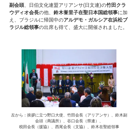
副会頭
、日伯文化連盟アリアンサ(日文連)の
竹田クラ
ウディオ会長
の他、
鈴木誉里子在聖日本国総領事
に加
え、ブラジルに帰国中の
アルデモ・ガルシア在浜松ブ
ラジル総領事
の出席も得て、盛大に開催されました。
左から：挨拶に立つ野口大使、竹田会長（アリアンサ）、鈴木副
会頭（商議所）、谷口会長（県連）、
税田会長（援協）、西尾会長（文協）、鈴木在聖総領事