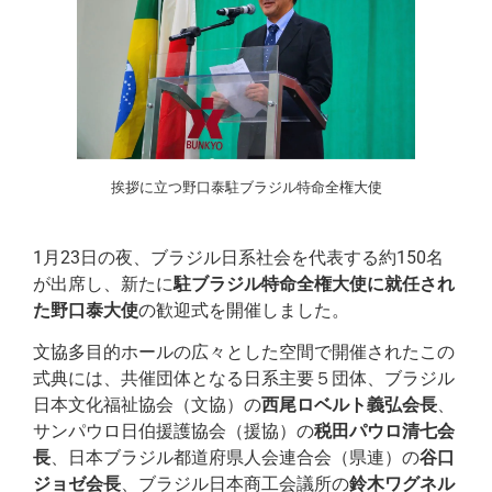
挨拶に立つ野口泰駐ブラジル特命全権大使
1月23日の夜、ブラジル日系社会を代表する約150名
が出席し、新たに
駐ブラジル特命全権大使に就任され
た野口泰大使
の歓迎式を開催しました。
文協多目的ホールの広々とした空間で開催されたこの
式典には、共催団体となる日系主要５団体、ブラジル
日本文化福祉協会（文協）の
西尾ロベルト義弘会長
、
サンパウロ日伯援護協会（援協）の
税田パウロ清七会
長
、日本ブラジル都道府県人会連合会（県連）の
谷口
ジョゼ会長
、ブラジル日本商工会議所の
鈴木ワグネル