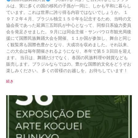
ルは、実に多くの国の移民の子孫が一同に、しかも平和に暮らし
ています。これは世界に誇り得る内容ではないでしょうか。 １
９７２年４月、ブラジル独立１５０年を記念するため、当時の文
協会長であった延満三五郎氏が中心となって、同祭日系協力委員
会を発足させました。９月には同会主催・サンパウロ市観光局後
援にて国際民族舞踊大会を開催、１１か国が参加し、舞台と同じ
く観覧席も国際色豊かとなり、大成功を収めました。それ以来、
この大会は毎年開催されるようになり、本年で第５３回目を迎え
ます。 当日は、舞踊だけでなく、各国の民族料理や雑貨なども
販売します。ブラジルならではの、豊かな国際的文化をどうぞお
楽しみください。 多くの皆様のお越しを、お待ちしています！
続き