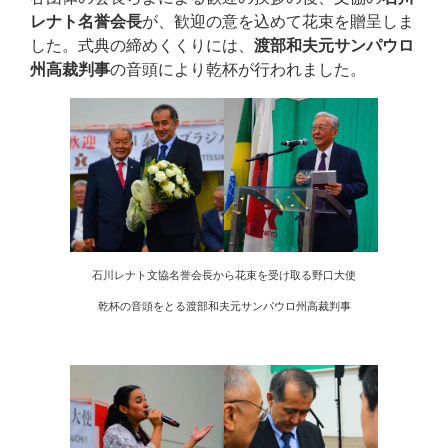
レナト名誉会長
が、歓迎の意を込めて花束を贈呈しま
した。式典の締めくくりには、
渡部和夫元サンパウロ
州高裁判事
の音頭により乾杯が行われました。
石川レナト文協名誉会長から花束を受け取る野口大使
乾杯の音頭をとる渡部和夫元サンパウロ州高裁判事