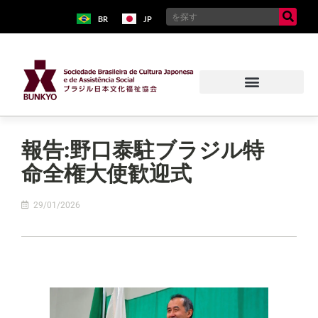
BR
JP
報告:野口泰駐ブラジル特
命全権大使歓迎式
29/01/2026