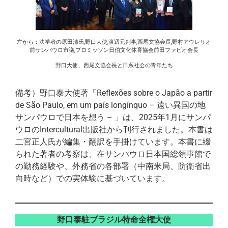
左から：法学者の原田清氏,野口大使,渡辺元判事,西尾文協会長,野村アウレリオ
前サンパウロ市議,プロミッソン日伯文化体育協会前田ファビオ会長
野口大使、西尾文協会長と日系社会の青年たち
備考）野口泰大使著「Reflexões sobre o Japão a partir
de São Paulo, em um país longínquo – 遠い異国の地
サンパウロで日本を想う – 」は、2025年1月にサンパ
ウロのIntercultural出版社から刊行されました。本書は
二宮正人氏が編集・翻訳を手掛けています。本書に綴
られた著者の考察は、在サンパウロ日本国総領事館で
の勤務経験や、外務省の各部署（中南米局、防衛省出
向時など）での実体験に基づいています。
野口泰駐ブラジル特命全権大使