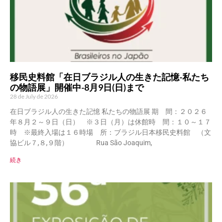
移民史料館「在日ブラジル人の生きた記憶-私たち
の物語展」開催中-8月9日(日)まで
28 de July de 2026
在日ブラジル人の生きた記憶 私たちの物語展 期 間：２０２６
年８月２～９日（日） ※３日（月）は休館時 間：１０～１７
時 ※最終入場は１６時場 所：ブラジル日本移民史料館 （文
協ビル７,８,９階） Rua São Joaquim,
続き