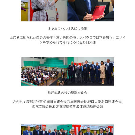
ミヤムラハルミ氏による歌
出席者に配られた自身の著作「遠い異国の地サンパウロで日本を想う」にサイ
ンを求められてそれに応じる野口大使
歓迎式典の後の懇親夕食会
左から：渡部元判事,竹田日文連会長,税田援協会長,野口大使,谷口県連会長,
西尾文協会長,鈴木在聖総領事,鈴木商議所副会頭