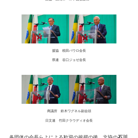
援協 税田パウロ会長
県連 谷口ジョゼ会長
商議所 鈴木ワグネル副会頭
日文連 竹田クラウディオ会長
各団体の会長らよによる歓迎の挨拶の後、文協の
石川