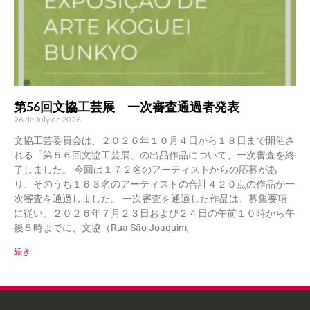
第56回文協工芸展 一次審査通過者発表
26 de July de 2026
文協工芸委員会は、２０２６年１０月４日から１８日まで開催さ
れる「第５６回文協工芸展」の出品作品について、一次審査を終
了しました。 今回は１７２名のアーティストからの応募があ
り、そのうち１６３名のアーティストの合計４２０点の作品が一
次審査を通過しました。 一次審査を通過した作品は、募集要項
に従い、２０２６年７月２３日および２４日の午前１０時から午
後５時までに、文協（Rua São Joaquim,
続き