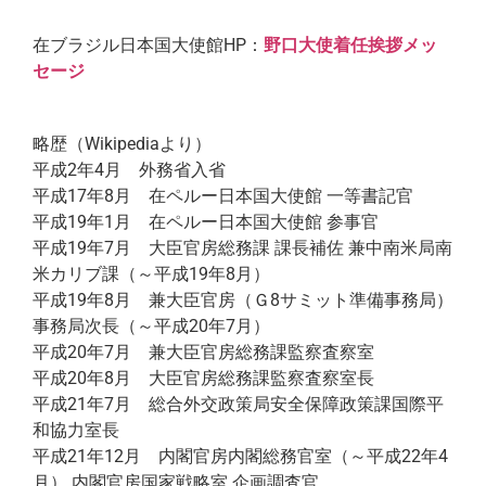
在ブラジル日本国大使館HP：
野口大使着任挨拶メッ
セージ
略歴（Wikipediaより）
平成2年4月 外務省入省
平成17年8月 在ペルー日本国大使館 一等書記官
平成19年1月 在ペルー日本国大使館 参事官
平成19年7月 大臣官房総務課 課長補佐 兼中南米局南
米カリブ課（～平成19年8月）
平成19年8月 兼大臣官房（Ｇ8サミット準備事務局）
事務局次長（～平成20年7月）
平成20年7月 兼大臣官房総務課監察査察室
平成20年8月 大臣官房総務課監察査察室長
平成21年7月 総合外交政策局安全保障政策課国際平
和協力室長
平成21年12月 内閣官房内閣総務官室（～平成22年4
月） 内閣官房国家戦略室 企画調査官