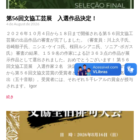
第56回文協工芸展 入選作品決定！
4 de August de 2026
２０２６年１０月４日から１８日まで開催される第５６回文協工
芸展の出品作品の審査が完了しました。（審査員：川上久子氏、
谷崎順子氏、ニシエ･ケイコ氏、桜田ルシアニ氏、ソニア･ボガス
氏） 審査の結果、１５９名の作家による計３６３点の作品が展
示作品として選出されました。おめでとうございます！ 第５６
回文協工芸展 入選作家２名 決定 審査委員会は、入選者の中
から第５６回文協文芸賞の受賞者として、以下の作家を２名を選
出（五十音順）。受賞者には、それぞれ５千レアルの賞金が授与
されます。 Igor
続き