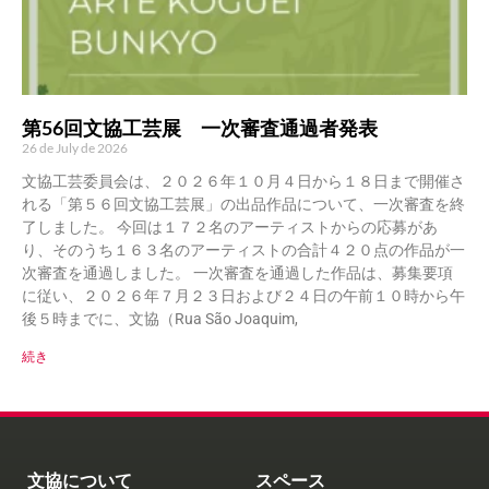
第56回文協工芸展 一次審査通過者発表
26 de July de 2026
文協工芸委員会は、２０２６年１０月４日から１８日まで開催さ
れる「第５６回文協工芸展」の出品作品について、一次審査を終
了しました。 今回は１７２名のアーティストからの応募があ
り、そのうち１６３名のアーティストの合計４２０点の作品が一
次審査を通過しました。 一次審査を通過した作品は、募集要項
に従い、２０２６年７月２３日および２４日の午前１０時から午
後５時までに、文協（Rua São Joaquim,
続き
文協について
スペース