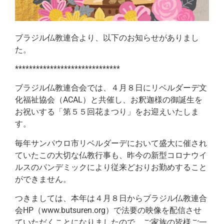
ブラジル仏教連合より、以下のお知らせがありまし
た。
******************************
ブラジル仏教連合会では、４月８日にリベルダーデ文
化福祉協会（ACAL）と共催し、お釈迦様の御誕生を
お祝いする「第５５回花まつり」をお迎えいたしま
す。
毎年サンパウロ市リベルダーデにおいて盛大に催され
ていたこの大切な仏教行事も、昨今の新型コロナウイ
ルスのパンデミックにより従来どおりお勤めすること
ができません。
つきましては、本年は４月８日からブラジル仏教連合
会HP（www.butsuren.org）で法要の映像を配信させ
ていただくことになりましたので、ご家族の皆様ご一