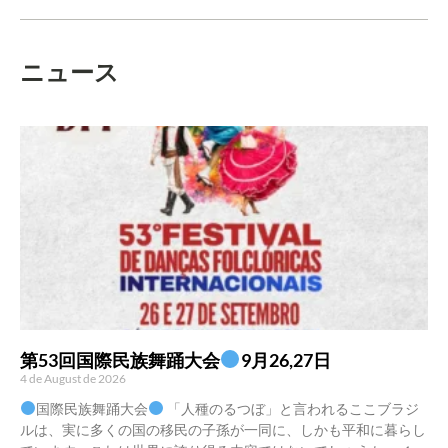
ニュース
第53回国際民族舞踊大会
9月26,27日
4 de August de 2026
国際民族舞踊大会
「人種のるつぼ」と言われるここブラジ
ルは、実に多くの国の移民の子孫が一同に、しかも平和に暮らし