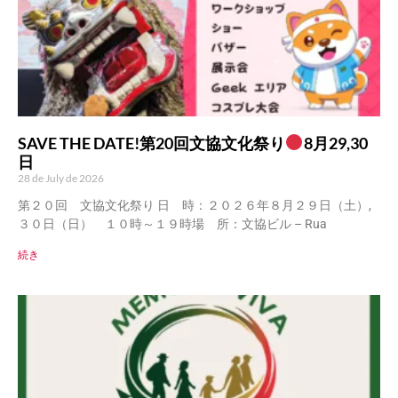
SAVE THE DATE!第20回文協文化祭り
8月29,30
日
28 de July de 2026
第２０回 文協文化祭り 日 時：２０２６年８月２９日（土）,
３０日（日） １０時～１９時場 所：文協ビル – Rua
続き