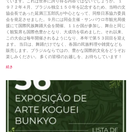
ています。これは世界に誇り得る内容ではないでしょうか。 １
９７２年４月、ブラジル独立１５０年を記念するため、当時の文
協会長であった延満三五郎氏が中心となって、同祭日系協力委員
会を発足させました。９月には同会主催・サンパウロ市観光局後
援にて国際民族舞踊大会を開催、１１か国が参加し、舞台と同じ
く観覧席も国際色豊かとなり、大成功を収めました。それ以来、
この大会は毎年開催されるようになり、本年で第５３回目を迎え
ます。 当日は、舞踊だけでなく、各国の民族料理や雑貨なども
販売します。ブラジルならではの、豊かな国際的文化をどうぞお
楽しみください。 多くの皆様のお越しを、お待ちしています！
続き