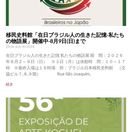
移民史料館「在日ブラジル人の生きた記憶-私たち
の物語展」開催中-8月9日(日)まで
28 de July de 2026
在日ブラジル人の生きた記憶 私たちの物語展 期 間：２０２６
年８月２～９日（日） ※３日（月）は休館時 間：１０～１７
時 ※最終入場は１６時場 所：ブラジル日本移民史料館 （文
協ビル７,８,９階） Rua São Joaquim,
続き