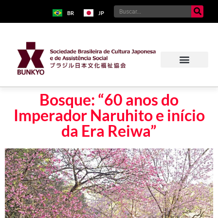
BR
JP
Bosque: “60 anos do
Imperador Naruhito e início
da Era Reiwa”