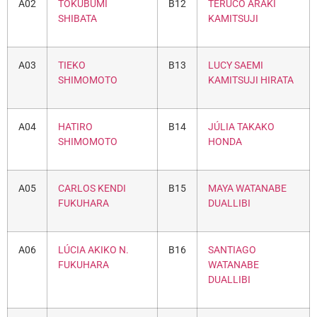
A02
TOKUBUMI
B12
TERUCO ARAKI
SHIBATA
KAMITSUJI
A03
TIEKO
B13
LUCY SAEMI
SHIMOMOTO
KAMITSUJI HIRATA
A04
HATIRO
B14
JÚLIA TAKAKO
SHIMOMOTO
HONDA
A05
CARLOS KENDI
B15
MAYA WATANABE
FUKUHARA
DUALLIBI
A06
LÚCIA AKIKO N.
B16
SANTIAGO
FUKUHARA
WATANABE
DUALLIBI