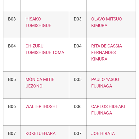
B03
HISAKO
D03
OLAVO MITSUO
TOMISHIGUE
KIMURA
B04
CHIZURU
D04
RITA DE CÁSSIA
TOMISHIGUE TOMA
FERNANDES
KIMURA
B05
MÔNICA MITIE
D05
PAULO YASUO
UEZONO
FUJINAGA
B06
WALTER IHOSHI
D06
CARLOS HIDEAKI
FUJINAGA
B07
KOKEI UEHARA
D07
JOE HIRATA