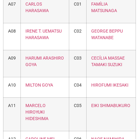
A07
CARLOS
C01
FAMÍLIA
HARASAWA
MATSUNAGA
A08
IRENE T. UEMATSU
C02
GEORGE BEPPU
HARASAWA
WATANABE
A09
HARUMI ARASHIRO
C03
CECÍLIA MASSAE
GOYA
TAMAKI SUZUKI
A10
MILTON GOYA
C04
HIROFUMI IKESAKI
A11
MARCELO
C05
EIKI SHIMABUKURO
HIROYUKI
HIDESHIMA