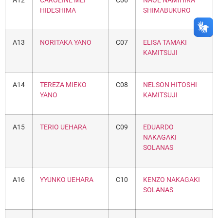
A12
CAROLINE MEI
C06
NAOE NAMIHIRA
HIDESHIMA
SHIMABUKURO
A13
NORITAKA YANO
C07
ELISA TAMAKI
KAMITSUJI
A14
TEREZA MIEKO
C08
NELSON HITOSHI
YANO
KAMITSUJI
A15
TERIO UEHARA
C09
EDUARDO
NAKAGAKI
SOLANAS
A16
YYUNKO UEHARA
C10
KENZO NAKAGAKI
SOLANAS