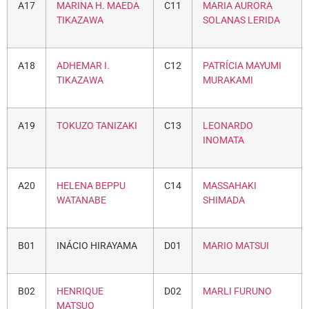
A17
MARINA H. MAEDA
C11
MARIA AURORA
TIKAZAWA
SOLANAS LERIDA
A18
ADHEMAR I.
C12
PATRÍCIA MAYUMI
TIKAZAWA
MURAKAMI
A19
TOKUZO TANIZAKI
C13
LEONARDO
INOMATA
A20
HELENA BEPPU
C14
MASSAHAKI
WATANABE
SHIMADA
B01
INÁCIO HIRAYAMA
D01
MARIO MATSUI
B02
HENRIQUE
D02
MARLI FURUNO
MATSUO