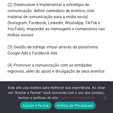
(2) Desenvolver e implementar a estratégia de
comunicação: definir calendário de eventos, criar
material de comunicação para a mídia social
(Instagram, Facebook, LinkedIn, WhatsApp, TikTok e
YouTube), responder as mensagens e comentários nas
mídias sociais
(3) Gestão de tráfego virtual através da plataforma
Google Ads e Facebook Ads
(4) Promover a comunicação com as entidades
regionais, além do apoio e divulgação de seus eventos
(5) Editar e publicar o anuário das atividades –
Este site usa cookies para melhorar sua experiência. Ao clicar
“Revista Bunkyo News Colonia”
em "Aceitar e Fechar" você concorda com o uso dos cookies,
termos e políticas do site.
Política de Privacidade
(6) Realização da TV Bunkyo
Aceitar e Fechar
Política de Privacidade