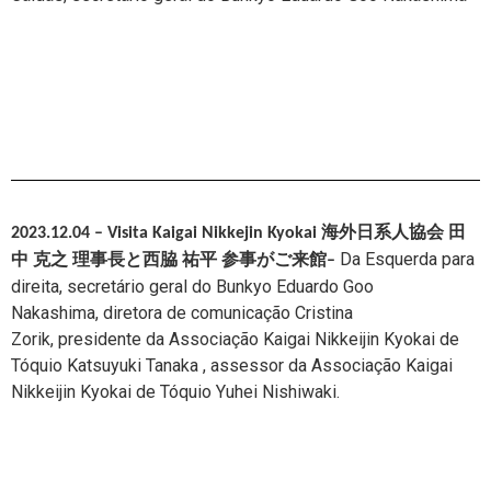
2023.12.04 – Visita Kaigai Nikkejin Kyokai
海外日系人協会 田
Da Esquerda para
中 克之 理事長と西脇 祐平 参事がご来館
–
direita, secretário geral do Bunkyo Eduardo Goo
Nakashima,
diretora de comunicação Cristina
Zorik,
presidente da
Associação Kaigai Nikkeijin Kyokai de
Tóquio
Katsuyuki Tanaka ,
assessor da Associação Kaigai
Nikkeijin Kyokai de Tóquio
Yuhei Nishiwaki.