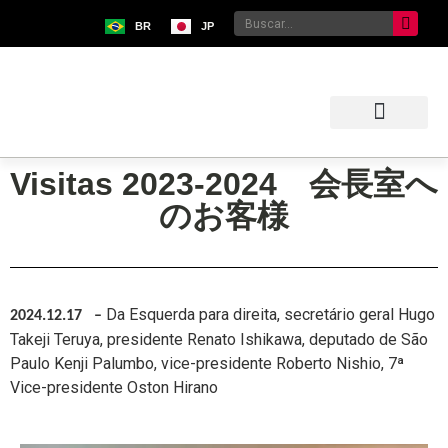
BR
JP
Sobre o Bunkyo
Museu da Imigração Japonesa
Pavilhão Japonês
Centro Kokushikan
Visitas 2023-2024 会長室へ
のお客様
Da Esquerda para direita, secretário geral Hugo
2024.12.17
–
Takeji Teruya,
presidente Renato Ishikawa, deputado de São
Paulo Kenji Palumbo, vice-presidente Roberto Nishio, 7ª
Vice-presidente Oston Hirano