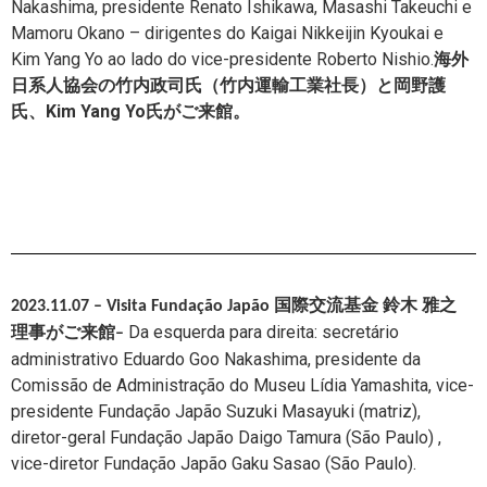
Nakashima, presidente Renato Ishikawa, Masashi Takeuchi e
Mamoru Okano – dirigentes do Kaigai Nikkeijin Kyoukai e
Kim Yang Yo ao lado do vice-presidente Roberto Nishio.
海外
日系人協会の竹内政司氏（竹内運輸工業社長）と岡野護
氏、Kim Yang Yo氏がご来館。
2023.11.07 – Visita
Fundação Japão 国際交流基金 鈴木 雅之
Da esquerda para direita: secretário
理事がご来館
–
administrativo Eduardo Goo Nakashima, presidente da
Comissão de Administração do Museu Lídia Yamashita, vice-
presidente Fundação Japão Suzuki Masayuki (matriz),
diretor-geral
Fundação Japão
Daigo Tamura
(São Paulo)
,
vice-diretor Fundação Japão Gaku Sasao
(São Paulo).