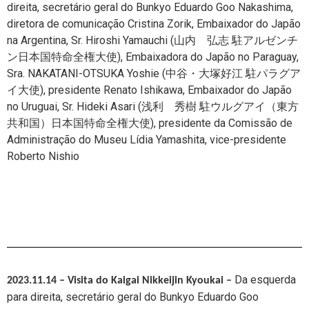
direita, secretário geral do Bunkyo Eduardo Goo Nakashima,
diretora de comunicação Cristina Zorik,
Embaixador do Japão
na Argentina, Sr. Hiroshi Yamauchi (山内 弘志 駐アルゼンチ
ン日本国特命全権大使),
Embaixadora do Japão no Paraguay,
Sra. NAKATANI-OTSUKA Yoshie (中谷・大塚好江 駐パラグア
イ大使),
presidente Renato Ishikawa,
Embaixador do Japão
no Uruguai, Sr. Hideki Asari (浅利 秀樹 駐ウルグアイ（東方
共和国）日本国特命全権大使),
presidente da Comissão de
Administração do Museu Lídia Yamashita,
vice-presidente
Roberto Nishio
Da esquerda
2023.11.14 – Visita do
Kaigai Nikkeijin Kyoukai –
para direita, secretário geral do Bunkyo Eduardo Goo