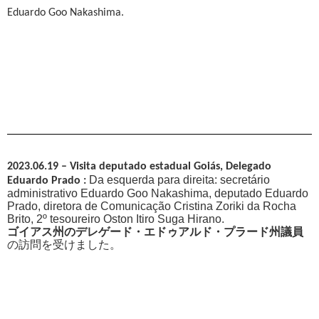
Eduardo Goo Nakashima.
2023.06.19 – Visita
deputado estadual Goiás,
Delegado
Da esquerda para direita:
secretário
Eduardo Prado :
administrativo Eduardo Goo Nakashima, deputado Eduardo
Prado, diretora de Comunicação Cristina Zoriki da Rocha
Brito
,
2º tesoureiro Oston Itiro Suga Hirano.
ゴイアス州のデレゲード・エドゥアルド・プラード州議員
の訪問を受けました。