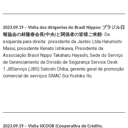
2023.09.19 –
Visita dos dirigentes do Brasil Nippou ブラジル日
Da
報協会の林隆春会長(中央)と関係者の皆様ご来館-
esquerda para direita: presidente da J
astec Ltda
Harumichi
Masui, presidente Renato Ishikawa,
Presidente da
Associação Brasil Nippo T
akaharu Hayashi,
Sede do Serviço
de Gerenciamento da Divisão de Segurança Service Desk
1
JBServiço (JBS)
Satoshi Chiba,
gerente geral de promoção
comercial de serviços SMAC
Sra.Yoshiko Ito.
2023.09.19 –
Visita SICOOB (Cooperativa de Crédito,