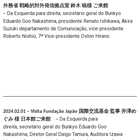
外務省 戦略的対外発信拠点室 鈴木 暁様 ご来館
Da Esquerda para direita,
secretário geral do Bunkyo
–
Eduardo Goo Nakashima,
presidente Renato Ishikawa, Akira
Suzuki departamento de Comunicação,
vice-presidente
Roberto Nishio,
7ª Vice-presidente Oston Hirano.
2024.02.01 – Visita Fundação Japão 国際交流基金 監事 井澤め
Da Esquerda para
ぐみ 様 日本館ご来館
–
direita,
secretário geral do Bunkyo Eduardo Goo
Nakashima,
Diretor Geral
Daigo Tamura,
Auditora Izawa