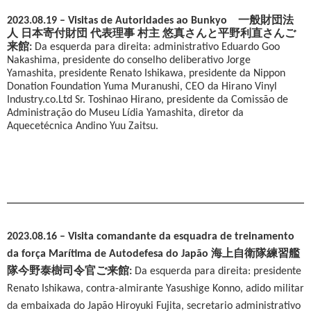
2023.08.19 –
Visitas de Autoridades ao Bunkyo 一般財団法
人 日本寄付財団 代表理事 村主 悠真さんと平野利直さんご
来館
:
Da esquerda para direita:
administrativo Eduardo Goo
Nakashima
, presidente do
conselho deliberativo Jorge
Yamashita,
presidente Renato Ishikawa,
p
residente da Nippon
Donation Foundation Yuma Muranushi, CEO da Hirano Vinyl
Industry.co.Ltd Sr. Toshinao Hirano,
presidente da Comissão de
Administração do Museu Lídia Yamashita, diretor da
Aquecetécnica Andino Yuu Zaitsu.
2023.08.16 – Visita comandante da esquadra de treinamento
da força Marítima de Autodefesa do Japão 海上自衛隊練習艦
隊今野泰樹司令官ご来館:
Da esquerda para direita: presidente
Renato Ishikawa, contra-almirante Yasushige Konno,
adido militar
da embaixada do Japão Hiroyuki Fujita,
secretario administrativo