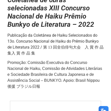
selecionadas
XIII Concurso
Nacional de
Haiku
Prêmio
Bunkyo de Literatura – 2022
Publicação da Coletânea de Haiku Selecionados do
13o. Concurso Nacional de Haiku do Prêmio Bunkyo
de Literatura 2022 /
第 13 回全伯俳句大会
入 賞 作 品
集
入 賞 作 品 集
Promoção
:
Comissão Executiva do Concurso
Nacional de
Haiku,
Comissão de Atividades Literárias
e
Sociedade Brasileira de Cultura Japonesa e de
Assistência Social – BUNKYO.
Apoio
:
Brasil Nippou
後援
ブラジル日報