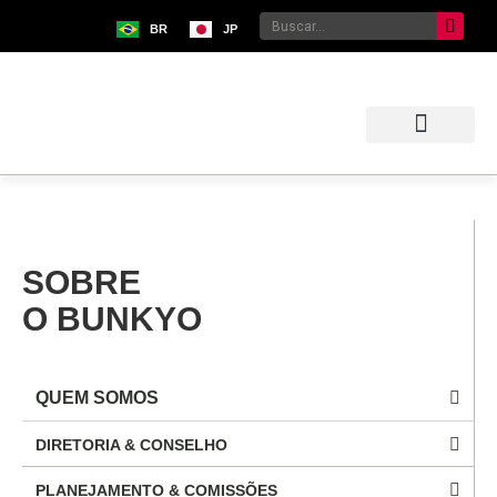
BR
JP
Sobre o Bunkyo
Museu da Imigração Japonesa
Pavilhão Japonês
Centro Kokushikan
SOBRE
O BUNKYO
QUEM SOMOS
DIRETORIA & CONSELHO
PLANEJAMENTO & COMISSÕES