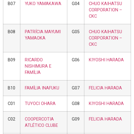
B07
YUKO YAMAKAWA
G04
CHUO KAIHATSU
CORPORATION –
CKC
B08
PATRÍCIA MAYUMI
G05
CHUO KAIHATSU
YAMAOKA
CORPORATION –
CKC
B09
RICARDO
G06
KIYOSHI HARADA
NISHIMURA E
FAMÍLIA
B10
FAMÍLIA INAFUKU
G07
FELICIA HARADA
C01
TUYOCI OHARA
G08
KIYOSHI HARADA
C02
COOPERCOTIA
G09
FELICIA HARADA
ATLÉTICO CLUBE