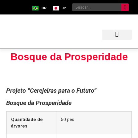
BR
JP
Sobre o Bunkyo
Museu da Imigração Japonesa
Pavilhão Japonês
Centro Kokushikan
Bosque da Prosperidade
Projeto “Cerejeiras para o Futuro”
Bosque da Prosperidade
Quantidade de
50 pés
árvores