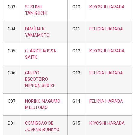
C03
SUSUMU
G10
KIYOSHI HARADA
TANIGUCHI
C04
FAMÍLIA K.
G11
FELICIA HARADA
YAMAMOTO
C05
CLARICE MISSA
G12
KIYOSHI HARADA
SAITO
C06
GRUPO
G13
FELICIA HARADA
ESCOTEIRO
NIPPON 300 SP
C07
NORIKO NAGUMO
G14
FELICIA HARADA
MIZUTOMO
D01
COMISSÃO DE
G15
KIYOSHI HARADA
JOVENS BUNKYO