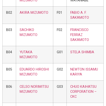
MIZUMOTO
WATANABE
B02
AKIRA MIZUMOTO
F01
FABIO A. F.
SAKAMOTO
B03
SACHIKO
F02
FRANCISCO
MIZUMOTO
FERRAZ
SAKAMOTO
B04
YUTAKA
G01
STELA SHIMBA
MIZUMOTO
B05
EDUARDO HIROSHI
G02
NEWTON ISSAMU
MIZUMOTO
KARIYA
B06
CELSO NORIMITSU
G03
CHUO KAIHATSU
MIZUMOTO
CORPORATION –
CKC