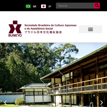
BR
JP