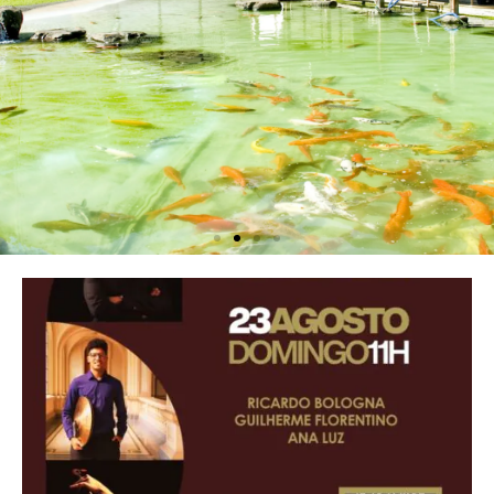
PAVILHÃO JAPONÊS
Localizado no Parque do Ibirapuera, uma
linda construção inspirada no Palácio
Katsura, de Quioto
SAIBA MAIS