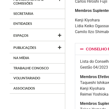
Carlos Hiroshi Fujii
COMISSÕES
Membros Suplente
SECRETARIA
Kenji Kiyohara
ENTIDADES
Lídia Keiko Ogassa
Camilo Ilzo Shimab
ESPAÇOS
PUBLICAÇÕES
CONSELHO F
NA MÍDIA
Lista do Conselh
Gestão 04/2023
TRABALHE CONOSCO
Membros Efetiv
VOLUNTARIADO
Taqueshi Ishika
ASSOCIADOS
Kenji Kiyohara
Reimei Yoshioka
Membros Suple