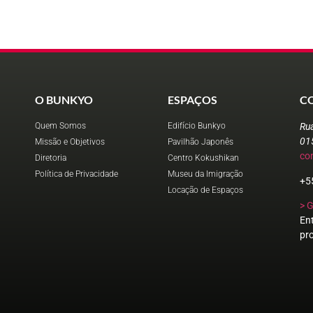
O BUNKYO
ESPAÇOS
C
Quem Somos
Edifício Bunkyo
Ru
01
Missão e Objetivos
Pavilhão Japonês
co
Diretoria
Centro Kokushikan
Política de Privacidade
Museu da Imigração
+5
Locação de Espaços
> 
En
pr