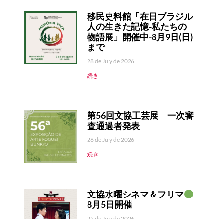
移民史料館「在日ブラジル
人の生きた記憶-私たちの
物語展」開催中-8月9日(日)
まで
28 de July de 2026
続き
第56回文協工芸展 一次審
査通過者発表
26 de July de 2026
続き
文協水曜シネマ＆フリマ
8月5日開催
25 de July de 2026