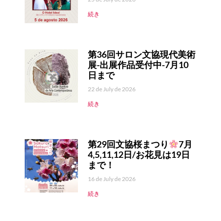
続き
第36回サロン文協現代美術
展-出展作品受付中-7月10
日まで
22 de July de 2026
続き
第29回文協桜まつり
7月
4,5,11,12日/お花見は19日
まで！
16 de July de 2026
続き