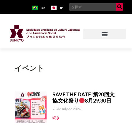
BR
JP
イベント
SAVE THE DATE!第20回文
協文化祭り
8月29,30日
28 de July de 2026
続き