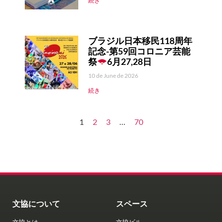
続き
ブラジル日本移民118周年
記念-第59回コロニア芸能
祭
6月27,28日
10 de June de 2026
続き
1
2
3
…
70
文協について
スペース