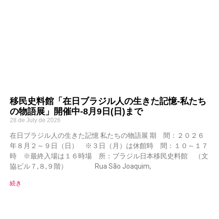
移民史料館「在日ブラジル人の生きた記憶-私たち
の物語展」開催中-8月9日(日)まで
28 de July de 2026
在日ブラジル人の生きた記憶 私たちの物語展 期 間：２０２６
年８月２～９日（日） ※３日（月）は休館時 間：１０～１７
時 ※最終入場は１６時場 所：ブラジル日本移民史料館 （文
協ビル７,８,９階） Rua São Joaquim,
続き