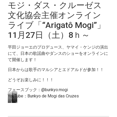
モジ・ダス・クルーゼス
文化協会主催オンライン
ライブ「“Arigatô Mogi”」
11月27日（土）8ｈ～
平田ジョーエのプロデュース、ヤマイ・ケンジの演出
にて、日本の歌謡曲やダンスのショーをオンラインに
て開催します！
日本からは歌手のマルシアとエドアルドが参加！！
どうぞお楽しみに！！！
フェースブック：@bunkyo.mogi
YouTube：Bunkyo de Mogi das Cruzes
平
マ
エ
田
ル
ド
ジ
シ
ア
ョ
ア
ル