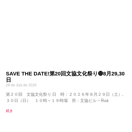
SAVE THE DATE!第20回文協文化祭り🔴8月29,30
日
28 de July de 2026
第２０回 文協文化祭り 日 時：２０２６年８月２９日（土）,
３０日（日） １０時～１９時場 所：文協ビル – Rua
続き