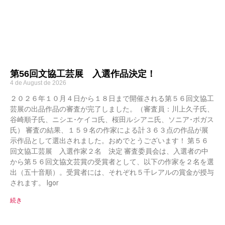
第56回文協工芸展 入選作品決定！
4 de August de 2026
２０２６年１０月４日から１８日まで開催される第５６回文協工
芸展の出品作品の審査が完了しました。（審査員：川上久子氏、
谷崎順子氏、ニシエ･ケイコ氏、桜田ルシアニ氏、ソニア･ボガス
氏） 審査の結果、１５９名の作家による計３６３点の作品が展
示作品として選出されました。おめでとうございます！ 第５６
回文協工芸展 入選作家２名 決定 審査委員会は、入選者の中
から第５６回文協文芸賞の受賞者として、以下の作家を２名を選
出（五十音順）。受賞者には、それぞれ５千レアルの賞金が授与
されます。 Igor
続き