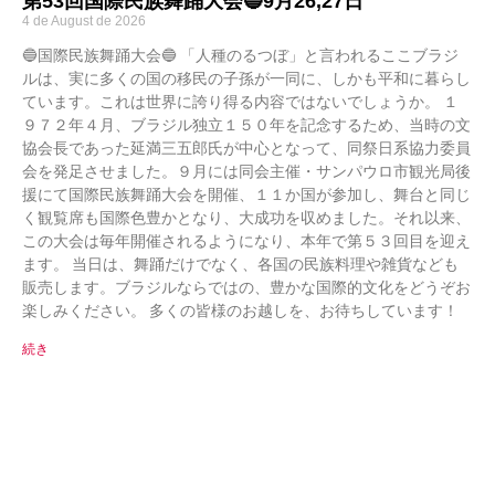
第53回国際民族舞踊大会🔵9月26,27日
4 de August de 2026
🔵国際民族舞踊大会🔵 「人種のるつぼ」と言われるここブラジ
ルは、実に多くの国の移民の子孫が一同に、しかも平和に暮らし
ています。これは世界に誇り得る内容ではないでしょうか。 １
９７２年４月、ブラジル独立１５０年を記念するため、当時の文
協会長であった延満三五郎氏が中心となって、同祭日系協力委員
会を発足させました。９月には同会主催・サンパウロ市観光局後
援にて国際民族舞踊大会を開催、１１か国が参加し、舞台と同じ
く観覧席も国際色豊かとなり、大成功を収めました。それ以来、
この大会は毎年開催されるようになり、本年で第５３回目を迎え
ます。 当日は、舞踊だけでなく、各国の民族料理や雑貨なども
販売します。ブラジルならではの、豊かな国際的文化をどうぞお
楽しみください。 多くの皆様のお越しを、お待ちしています！
続き