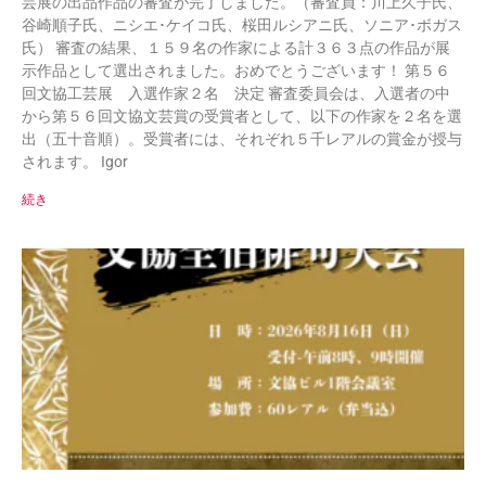
芸展の出品作品の審査が完了しました。（審査員：川上久子氏、
谷崎順子氏、ニシエ･ケイコ氏、桜田ルシアニ氏、ソニア･ボガス
氏） 審査の結果、１５９名の作家による計３６３点の作品が展
示作品として選出されました。おめでとうございます！ 第５６
回文協工芸展 入選作家２名 決定 審査委員会は、入選者の中
から第５６回文協文芸賞の受賞者として、以下の作家を２名を選
出（五十音順）。受賞者には、それぞれ５千レアルの賞金が授与
されます。 Igor
続き