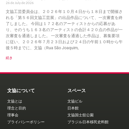
26 de July de 2026
文協工芸委員会は、２０２６年１０月４日から１８日まで開催さ
れる「第５６回文協工芸展」の出品作品について、一次審査を終
了しました。 今回は１７２名のアーティストからの応募があ
り、そのうち１６３名のアーティストの合計４２０点の作品が一
次審査を通過しました。 一次審査を通過した作品は、募集要項
に従い、２０２６年７月２３日および２４日の午前１０時から午
後５時までに、文協（Rua São Joaquim,
続き
文協について
スペース
文協とは
文協ビル
理念と目的
日本館
理事会
文協国士舘公園
プライバシーポリシー
ブラジル日本移民史料館