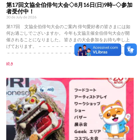
第17回文協全伯俳句大会◇8月16日(日)9時~◇参加
者受付中！
30 de July de 2026
第17回 文協全伯俳句大会のご案内 俳句愛好者の皆さまには如
何お過ごしでございますか。 今年も文協主催全伯俳句大会が開
催されることになりました。 皆さまの大会参加をお待ち申し上
げております。 －－－－－－－－－－－－－－－－－－－－－
－－－－－－－－－－－－－－－－－－－－－－－－－－－－－
続き