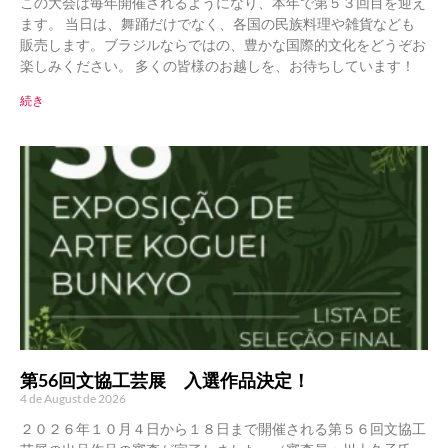
この大会は毎年開催されるようになり、本年で第５３回目を迎え
ます。 当日は、舞踊だけでなく、各国の民族料理や雑貨なども
販売します。ブラジルならではの、豊かな国際的文化をどうぞお
楽しみください。 多くの皆様のお越しを、お待ちしています！
続き
第56回文協工芸展 入選作品決定！
4 de August de 2026
２０２６年１０月４日から１８日まで開催される第５６回文協工