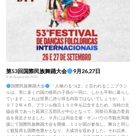
第53回国際民族舞踊大会
9月26,27日
4 de August de 2026
国際民族舞踊大会
「人種のるつぼ」と言われるここブラジ
ルは、実に多くの国の移民の子孫が一同に、しかも平和に暮らし
ています。これは世界に誇り得る内容ではないでしょうか。 １
９７２年４月、ブラジル独立１５０年を記念するため、当時の文
協会長であった延満三五郎氏が中心となって、同祭日系協力委員
会を発足させました。９月には同会主催・サンパウロ市観光局後
援にて国際民族舞踊大会を開催、１１か国が参加し、舞台と同じ
く観覧席も国際色豊かとなり、大成功を収めました。それ以来、