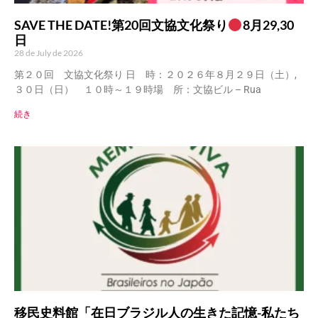
SAVE THE DATE!第20回文協文化祭り
8月29,30
日
28 de July de 2026
第２０回 文協文化祭り 日 時：２０２６年８月２９日（土）,
３０日（日） １０時～１９時場 所：文協ビル – Rua
続き
移民史料館「在日ブラジル人の生きた記憶-私たち