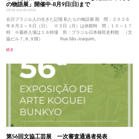
の物語展」開催中-8月9日(日)まで
28 de July de 2026
在日ブラジル人の生きた記憶 私たちの物語展 期 間：２０２６
年８月２～９日（日） ※３日（月）は休館時 間：１０～１７
時 ※最終入場は１６時場 所：ブラジル日本移民史料館 （文
協ビル７,８,９階） Rua São Joaquim,
続き
第56回文協工芸展 一次審査通過者発表