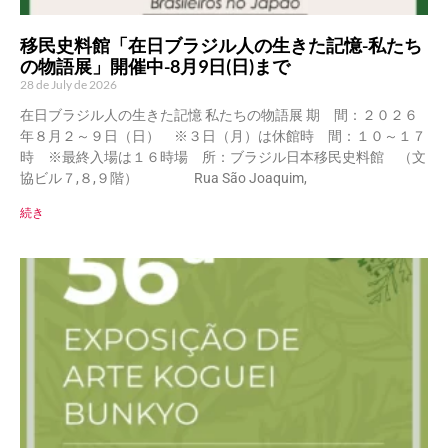
移民史料館「在日ブラジル人の生きた記憶-私たち
の物語展」開催中-8月9日(日)まで
28 de July de 2026
在日ブラジル人の生きた記憶 私たちの物語展 期 間：２０２６
年８月２～９日（日） ※３日（月）は休館時 間：１０～１７
時 ※最終入場は１６時場 所：ブラジル日本移民史料館 （文
協ビル７,８,９階） Rua São Joaquim,
続き