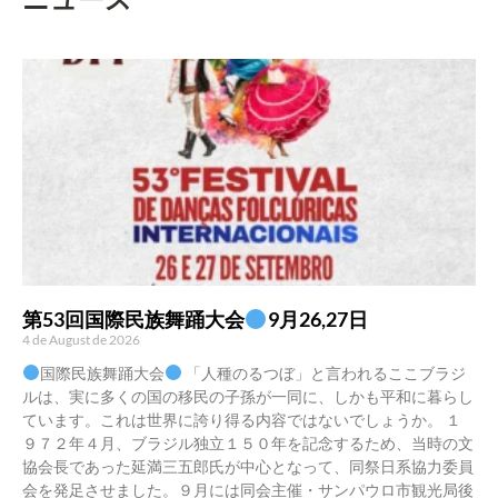
ニュース
第53回国際民族舞踊大会
9月26,27日
4 de August de 2026
国際民族舞踊大会
「人種のるつぼ」と言われるここブラジ
ルは、実に多くの国の移民の子孫が一同に、しかも平和に暮らし
ています。これは世界に誇り得る内容ではないでしょうか。 １
９７２年４月、ブラジル独立１５０年を記念するため、当時の文
協会長であった延満三五郎氏が中心となって、同祭日系協力委員
会を発足させました。９月には同会主催・サンパウロ市観光局後