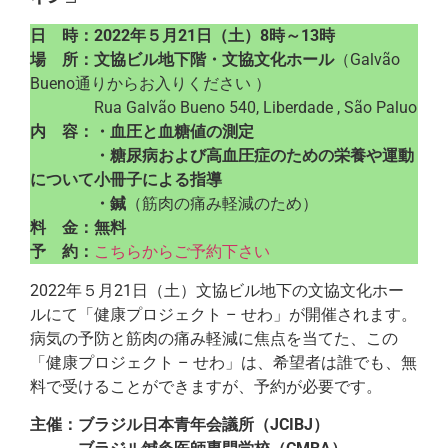
日 時：2022年５月21日（土）8時～13時
場 所：文協ビル地下階・文協文化ホール
（Galvão
Bueno通りからお入りください ）
Rua Galvão Bueno 540, Liberdade , São Paluo
内 容：・血圧と血糖値の測定
・糖尿病および高血圧症のための栄養や運動
について小冊子による指導
・鍼
（筋肉の痛み軽減のため）
料 金：無料
予 約：
こちらからご予約下さい
2022年５月21日（土）文協ビル地下の文協文化ホー
ルにて「健康プロジェクト – せわ」が開催されます。
病気の予防と筋肉の痛み軽減に焦点を当てた、この
「健康プロジェクト – せわ」は、希望者は誰でも、無
料で受けることができますが、予約が必要です。
主催：ブラジル日本青年会議所（JCIBJ）