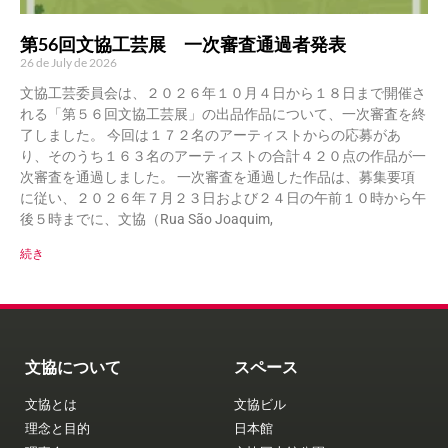
第56回文協工芸展 一次審査通過者発表
26 de July de 2026
文協工芸委員会は、２０２６年１０月４日から１８日まで開催さ
れる「第５６回文協工芸展」の出品作品について、一次審査を終
了しました。 今回は１７２名のアーティストからの応募があ
り、そのうち１６３名のアーティストの合計４２０点の作品が一
次審査を通過しました。 一次審査を通過した作品は、募集要項
に従い、２０２６年７月２３日および２４日の午前１０時から午
後５時までに、文協（Rua São Joaquim,
続き
文協について
スペース
文協とは
文協ビル
理念と目的
日本館