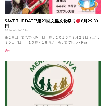
SAVE THE DATE!第20回文協文化祭り
8月29,30
日
28 de July de 2026
第２０回 文協文化祭り 日 時：２０２６年８月２９日（土）,
３０日（日） １０時～１９時場 所：文協ビル – Rua
続き