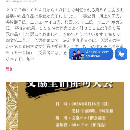
4 de August de 2026
２０２６年１０月４日から１８日まで開催される第５６回文協工
芸展の出品作品の審査が完了しました。（審査員：川上久子氏、
谷崎順子氏、ニシエ･ケイコ氏、桜田ルシアニ氏、ソニア･ボガス
氏） 審査の結果、１５９名の作家による計３６３点の作品が展
示作品として選出されました。おめでとうございます！ 第５６
回文協工芸展 入選作家２名 決定 審査委員会は、入選者の中
から第５６回文協文芸賞の受賞者として、以下の作家を２名を選
出（五十音順）。受賞者には、それぞれ５千レアルの賞金が授与
されます。 Igor
続き