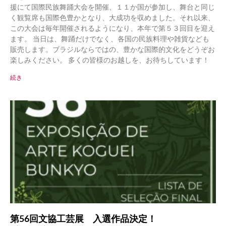
援にて国際民族舞踊大会を開催、１１か国が参加し、舞台と同じ
く観覧席も国際色豊かとなり、大成功を収めました。それ以来、
この大会は毎年開催されるようになり、本年で第５３回目を迎え
ます。 当日は、舞踊だけでなく、各国の民族料理や雑貨なども
販売します。ブラジルならではの、豊かな国際的文化をどうぞお
楽しみください。 多くの皆様のお越しを、お待ちしています！
続き
第56回文協工芸展 入選作品決定！