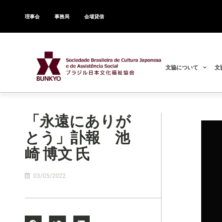
理事会
事務局
会場貸借
文協について
文
「永遠にありが
とう」訃報 池
崎 博文 氏
03/05/2022