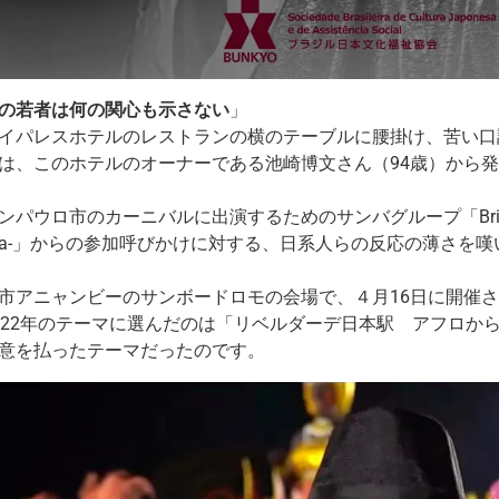
の若者は何の関心も示さない
」
イパレスホテルのレストランの横のテーブルに腰掛け、苦い口
は、このホテルのオーナーである池崎博文さん（94歳）から
パウロ市のカーニバルに出演するためのサンバグループ「Brinco da M
asilina-」からの参加呼びかけに対する、日系人らの反応の薄さ
市アニャンビーのサンボードロモの会場で、４月16日に開催
022年のテーマに選んだのは「リベルダーデ日本駅 アフロか
意を払ったテーマだったのです。