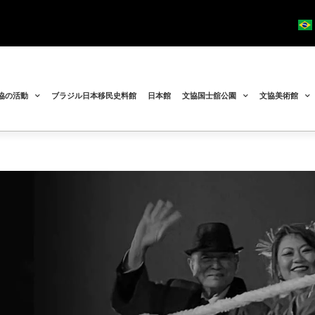
協の活動
ブラジル日本移民史料館
日本館
文協国士舘公園
文協美術館