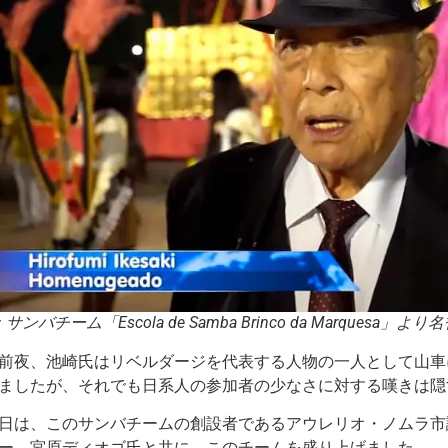
サンバチーム「Escola de Samba Brinco da Marques
前夜、池崎氏はリベルダージを代表する人物の一人として山車
ましたが、それでも日系人の参加者の少なさに対する嘆きは隠
日は、このサンバチームの創設者であるアウレリオ・ノムラ市
ー、宮原ディオゴ氏と共に、このチームを盛り上げました。