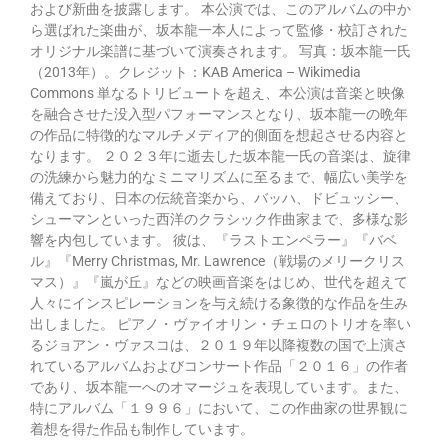
および新曲を披露します。 本公演では、このアルバムの中か
ら選ばれた楽曲が、坂本龍一本人によって監修・校訂された
オリジナル楽譜に基づいて演奏されます。 写真：坂本龍一氏
（2013年）。クレジット：KAB America – Wikimedia
Commons 単なるトリビュートを超え、本公演は音楽と映像
を融合させた没入型パフォーマンスとなり、坂本龍一の晩年
の作品に特徴的なマルチメディア的側面を想起させる内容と
なります。 ２０２３年に逝去した坂本龍一氏の音楽は、旋律
の洗練から魅力的なミニマリズムに至るまで、幅広い美学を
備えており、日本の伝統音楽から、バッハ、ドビュッシー、
シューマンといった西洋のクラシック作曲家まで、多様な影
響を内包しています。 彼は、『ラストエンペラー』『バベ
ル』『Merry Christmas, Mr. Lawrence（戦場のメリークリス
マス）』『嵐が丘』などの映画音楽をはじめ、世代を超えて
人々にインスピレーションを与え続ける象徴的な作品を生み
出しました。 ピアノ・ヴァイオリン・チェロのトリオを率い
るジョアン・ヴァスコは、２０１９年以降複数の国で上演さ
れているアルバムおよびコンサート作品「２０１６」の作者
であり、坂本龍一へのオマージュを表現しています。また、
特にアルバム「１９９６」において、この作曲家の世界観に
着想を得た作品も制作しています。