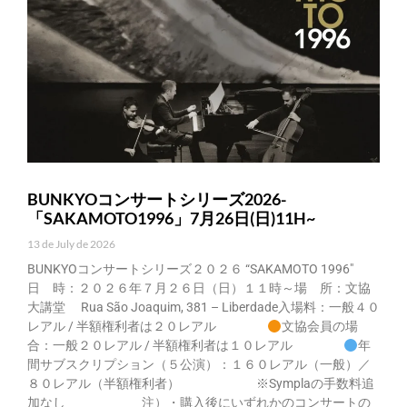
BUNKYOコンサートシリーズ2026-
「SAKAMOTO1996」7月26日(日)11H~
13 de July de 2026
BUNKYOコンサートシリーズ２０２６ “SAKAMOTO 1996″
日 時：２０２６年７月２６日（日）１１時～場 所：文協
大講堂 Rua São Joaquim, 381 – Liberdade入場料：一般４０
レアル / 半額権利者は２０レアル
文協会員の場
合：一般２０レアル / 半額権利者は１０レアル
年
間サブスクリプション（５公演）：１６０レアル（一般）／
８０レアル（半額権利者） ※Symplaの手数料追
加なし 注）・購入後にいずれかのコンサートの