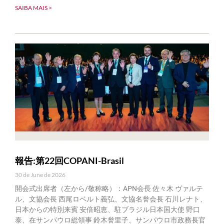
SAIBA MAIS >
報告:第22回COPANI-Brasil
30 de June de 2026
開会式出席者（左から/敬称略）：APN会長 佐々木 ヴァルテ
ル、文協会長 西尾ロベルト義弘、文協名誉会長 石川レナト、
日本からの特別来賓 安倍昭恵、駐ブラジル日本国大使 野口
泰、在サンパウロ総領事 鈴木誉里子、サンパウロ市政務長官