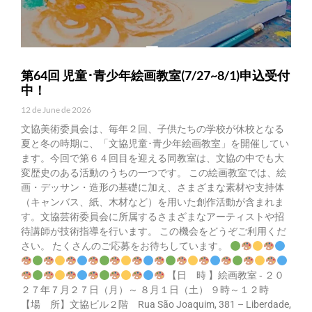
第64回 児童･青少年絵画教室(7/27~8/1)申込受付
中！
12 de June de 2026
文協美術委員会は、毎年２回、子供たちの学校が休校となる
夏と冬の時期に、「文協児童･青少年絵画教室」を開催してい
ます。今回で第６４回目を迎える同教室は、文協の中でも大
変歴史のある活動のうちの一つです。 この絵画教室では、絵
画・デッサン・造形の基礎に加え、さまざまな素材や支持体
（キャンバス、紙、木材など）を用いた創作活動が含まれま
す。文協芸術委員会に所属するさまざまなアーティストや招
待講師が技術指導を行います。 この機会をどうぞご利用くだ
さい。 たくさんのご応募をお待ちしています。
【日 時 】絵画教室 ‐ ２０
２７年７月２７日（月）～ ８月１日（土） ９時～１２時
【場 所】文協ビル２階 Rua São Joaquim, 381 – Liberdade,