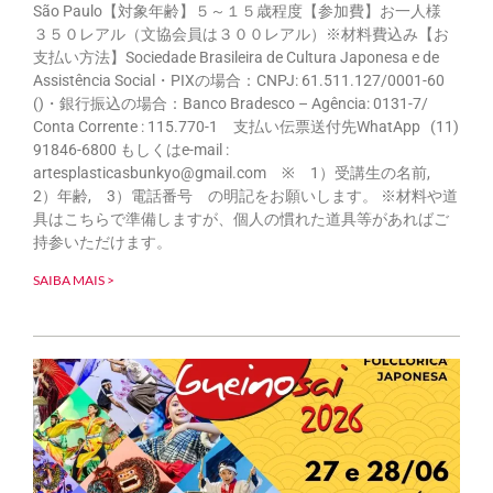
São Paulo【対象年齢】５～１５歳程度【参加費】お一人様
３５０レアル（文協会員は３００レアル）※材料費込み【お
支払い方法】Sociedade Brasileira de Cultura Japonesa e de
Assistência Social・PIXの場合：CNPJ: 61.511.127/0001-60
()・銀行振込の場合：Banco Bradesco – Agência: 0131-7/
Conta Corrente : 115.770-1 支払い伝票送付先WhatApp (11)
91846-6800 もしくはe-mail :
artesplasticasbunkyo@gmail.com ※ 1）受講生の名前,
2）年齢, 3）電話番号 の明記をお願いします。 ※材料や道
具はこちらで準備しますが、個人の慣れた道具等があればご
持参いただけます。
SAIBA MAIS >