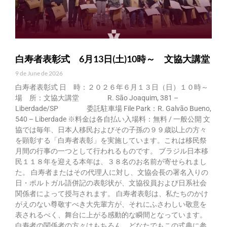
白寿者表彰式 6月13日(土)10時～ 文協大講堂
9 de June de 2026
白寿者表彰式 日 時：２０２６年６月１３日（日）１０時～
場 所：文協大講堂 R. São Joaquim, 381 –
Liberdade/SP 委託駐車場 File Park：R. Galvão Bueno,
540 – Liberdade ※料金は各自払い入場料：無料 / 一般公開 文
協では毎年、日本人移民およびその子孫の９９歳以上の方々
を顕彰する「白寿者表彰」を実施しています。これは移民祭
月間の行事の一つとして行われるものです。 ブラジル日本移
民１１８年を迎える本年は、３８名のお名前が寄せられまし
た。 白寿者またはその代理人に対し、文協会長の署名入りの
日・ポルトガル語併記の表彰状が、文協役員および日系社会
関係者によって授与されます。 白寿者表彰は、私たちのかけ
がえのない尊敬すべき大先輩方が、それにふさわしい敬意を
表されるべく、舞台に上がる感動的な瞬間となっています。
白寿者の関係者の方々はもちろん、どなたでもこの式典に参