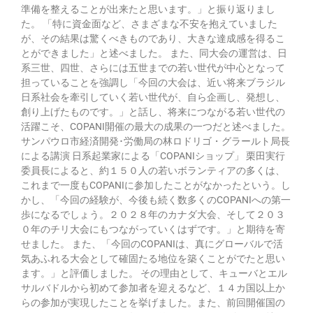
準備を整えることが出来たと思います。」と振り返りまし
た。 「特に資金面など、さまざまな不安を抱えていました
が、その結果は驚くべきものであり、大きな達成感を得るこ
とができました」と述べました。 また、同大会の運営は、日
系三世、四世、さらには五世までの若い世代が中心となって
担っていることを強調し「今回の大会は、近い将来ブラジル
日系社会を牽引していく若い世代が、自ら企画し、発想し、
創り上げたものです。」と話し、将来につながる若い世代の
活躍こそ、COPANI開催の最大の成果の一つだと述べました。
サンパウロ市経済開発･労働局の林ロドリゴ・グラールト局長
による講演 日系起業家による「COPANIショップ」 栗田実行
委員長によると、約１５０人の若いボランティアの多くは、
これまで一度もCOPANIに参加したことがなかったという。し
かし、「今回の経験が、今後も続く数多くのCOPANIへの第一
歩になるでしょう。２０２８年のカナダ大会、そして２０３
０年のチリ大会にもつながっていくはずです。」と期待を寄
せました。 また、「今回のCOPANIは、真にグローバルで活
気あふれる大会として確固たる地位を築くことがでたと思い
ます。」と評価しました。 その理由として、キューバとエル
サルバドルから初めて参加者を迎えるなど、１４カ国以上か
らの参加が実現したことを挙げました。また、前回開催国の