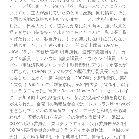
た。」と話しました。続けて「今、私は一人でここに立って
いますが、主人が感じていたのと同じ感動、同じ情熱、そし
て同じ感謝の気持ちを抱いています。」と、声を詰まらせま
した。「日本人として、皆さんが常に前を向き、強い決意と
揺るぎない自信を持って歩んでこられたことに、私は深く胸
を打たれました。私自身も、もっと努力しなければならない
と感じました。」と述べました。 開会式出席者（左から）
JICAブラジル事務所 宮崎 明博 所長、連邦下院議員キム・カ
タギリ議員、サンパウロ市議会議員イトウ･ケンジ議員、サン
パウロ市経済戦略プロジェクト執行部野村アウレリオ部長が
出席した。 COPANIブラジル大会の歴代実行委員長3人が一堂
に会した。左から、第14回大会（2007年）矢野敬崇氏、第3
回大会（1985年）の千坂征彦氏、第22回大会（2026年）の栗
田クラウディオ氏。写真：Revista Mundo OK コーヒーブレイ
ク：参加者同士が会話を楽しみ、新たな交流や友情を育む姿
が見られた。 金曜日の懇親昼食会では、レストランNanayaが
用意したブラジルの国民食フェイジョアーダと和食が振る舞
われた。 若者の能力を育み、その活躍を支援する。 第22回
COPANI実行委員会 栗田クラウディオ 実行委員長 第22回
COPANI実行委員会の栗田クラウディオ委員長は、「今回の大
会は、あらゆる期待を上回る成果を得て、皆様をお迎えする