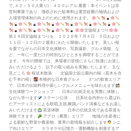
て, ４２～５０人乗り)：４００レアル 重要：本イベントは非
営利事業であり、徴収された駐車料は運営経費の補填および
入場管理体制の向上のために使用されます。
文協桜まつり
第２９回文協桜まつりを、２０２６年７月４日・５日および
１１日・１２日の２週末にわたり開催いたします。美しい桜
を愛でながらの日本文化体験や、写真撮影、グルメ堪能、な
ど、一年に一度だけの特別なひとときを満喫することができ
ます。 今年の開催では、来場者の皆様にさらに快適にお楽し
みいただけるよう、以下の取り組みを実施いたします。 主な
見どころ
桜並木散策 文協国士舘公園内の桜（苗木を含
む千本の桜）
本格的な日本食グルメ ３つの飲食エリア
で、日本の伝統料理や新しいグルメメニューを味わえます
文化体験ワークショップ 日本の伝統文化を実際に体験し
ながら学べます
ステージ公演 日系社会内外から選ばれ
たアーティストによる歌唱,太鼓,舞踊,バンド演奏などをお楽し
みいただけます
茶道体験 日本の伝統文化である茶道を
体験できます。
アグロ（農業）エリア 地域の生産者に
よる新鮮な野菜や農産物、業界の新情報を紹介します
シニ
ア向けエリア カラオケや記憶力・運動機能を刺激するア