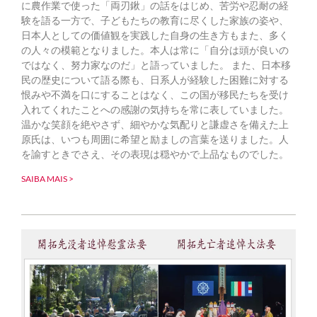
に農作業で使った「両刃鍬」の話をはじめ、苦労や忍耐の経
験を語る一方で、子どもたちの教育に尽くした家族の姿や、
日本人としての価値観を実践した自身の生き方もまた、多く
の人々の模範となりました。本人は常に「自分は頭が良いの
ではなく、努力家なのだ」と語っていました。 また、日本移
民の歴史について語る際も、日系人が経験した困難に対する
恨みや不満を口にすることはなく、この国が移民たちを受け
入れてくれたことへの感謝の気持ちを常に表していました。
温かな笑顔を絶やさず、細やかな気配りと謙虚さを備えた上
原氏は、いつも周囲に希望と励ましの言葉を送りました。人
を諭すときでさえ、その表現は穏やかで上品なものでした。
SAIBA MAIS >