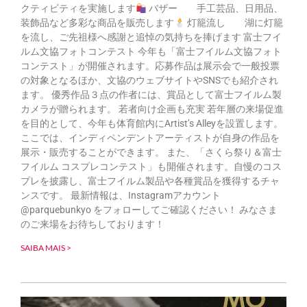
クティビティを実施します
バザー 手工芸品、日用品、
装飾品など多彩な商品を販売します
灯籠流し 湖に灯籠
を流し、ご先祖様へ感謝と追悼の気持ちを捧げます 富士フイ
ルム文協フォトコンテスト 今年も「富士フイルム文協フォト
コンテスト」が開催されます。応募作品は展示会で一般投票
の対象となるほか、文協のウェブサイトやSNSでも紹介され
ます。 優秀作品３点の作者には、賞品として富士フイルム製
カメラが贈られます。 若者向け企画も充実 若年層の来場促進
を目的として、今年も体育館内にArtist’s Alleyを設置します。
ここでは、インディペンデントアーティストが自身の作品を
展示・販売することができます。 また、「さくら祭り＆富士
フイルム コスプレコンテスト」も開催されます。自慢のコス
プレを披露し、富士フイルム製品や各種賞品を獲得するチャ
ンスです。 最新情報は、Instagramアカウント
@parquebunkyo をフォローしてご確認ください！ みなさま
のご来場をお待ちしております！
SAIBA MAIS >