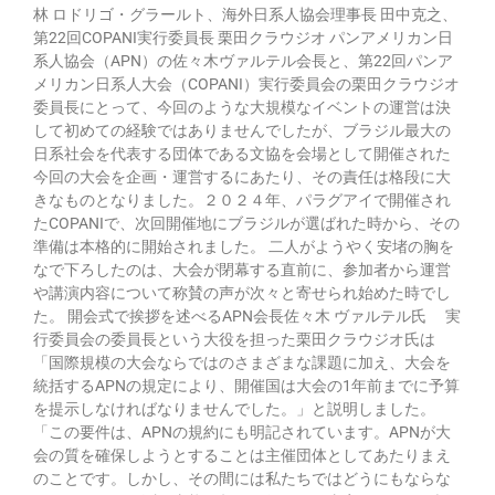
林 ロドリゴ・グラールト、海外日系人協会理事長 田中克之、
第22回COPANI実行委員長 栗田クラウジオ パンアメリカン日
系人協会（APN）の佐々木ヴァルテル会長と、第22回パンア
メリカン日系人大会（COPANI）実行委員会の栗田クラウジオ
委員長にとって、今回のような大規模なイベントの運営は決
して初めての経験ではありませんでしたが、ブラジル最大の
日系社会を代表する団体である文協を会場として開催された
今回の大会を企画・運営するにあたり、その責任は格段に大
きなものとなりました。２０２４年、パラグアイで開催され
たCOPANIで、次回開催地にブラジルが選ばれた時から、その
準備は本格的に開始されました。 二人がようやく安堵の胸を
なで下ろしたのは、大会が閉幕する直前に、参加者から運営
や講演内容について称賛の声が次々と寄せられ始めた時でし
た。 開会式で挨拶を述べるAPN会長佐々木 ヴァルテル氏 実
行委員会の委員長という大役を担った栗田クラウジオ氏は
「国際規模の大会ならではのさまざまな課題に加え、大会を
統括するAPNの規定により、開催国は大会の1年前までに予算
を提示しなければなりませんでした。」と説明しました。
「この要件は、APNの規約にも明記されています。APNが大
会の質を確保しようとすることは主催団体としてあたりまえ
のことです。しかし、その間には私たちではどうにもならな