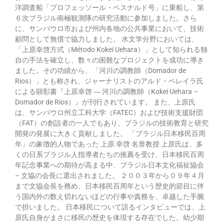
洋調査船「プロフェッソール・ベスナルド号」に乗船し、第
６次ブラジル南極観測隊の研究活動に参加しました。さら
に、サンパウロ市および州内各地の公共事業において、技術
顧問として無償で協力しました。 水文学分野においては、
「上原幸啓方式（Método Kokei Uehara）」として知られる独
自の手法を確立し、数々の困難なプロジェクトを成功に導き
ました。その功績から、「河川の調教師（Domador de
Rios）」とも称され、ジャーナリストのアルド・ペレイラ氏
による顕彰書『上原幸啓 ― 河川の調教師（Kokei Uehara –
Domador de Rios）』が刊行されています。 また、上原氏
は、サンパウロ州立工科大学（FATEC）および技術支援財団
（FAT）の創設者の一人でもあり、ブラジルの技術教育と研究
開発の発展に大きく貢献しました。 「ブラジル日本移民百周
年」の象徴的人物であった 上原 幸啓 名誉教授 上原氏は、多
くの日系ブラジル人指導者たちの推薦を受け、日本移民百周
年記念事業への期待が高まる中、ブラジル日本文化福祉協会
– 文協の会長に選出されました。 ２００３年から０９年４月
まで文協会長を務め、日本移民百周年という歴史的節目に伴
う国内外の数え切れないほどの行事や責務を、卓越した手腕
で担いました。 日本移民について語るインタビューでは、上
原氏自身がまさに移民の歴史を体現する存在でした。幼少期