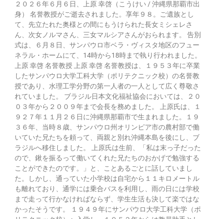
２０２６年６月６日、上原 幸啓（こうけい / 沖縄県那覇市出
身） 名誉教授がご逝去されました。享年９８。ご遺族とし
て、先立たれた奥様との間にもうけられた長女ミシェレさ
ん、次女ノルマさん、三女マルシアさんがおられます。 告別
式は、６月８日、サンパウロ市ベラ・ヴィスタ地区のフュー
ネラル・ホームにて、14時から18時まで執り行われました。
上原 幸啓 名誉教授 上原 幸啓 名誉教授は、１９５３年に卒業
したサンパウロ大学工科大学（ポリテクニック校）の名誉教
授であり、水理工学分野の第一人者の一人として広く尊敬さ
れていました。 ブラジル日本文化福祉協会においては、２０
０３年から２００９年まで会長を務めました。 上原氏は、１
９２７年１１月２６日に沖縄県那覇市で生まれました。１９
３６年、当時８歳、サンパウロ州オリンピア市の農村部で働
いていた兄たちを頼って、両親と別れ沖縄本島を後にし、ブ
ラジルへ移住しました。 上原氏は生前、「私は末っ子だった
ので、鍬を振るって働いてくれた兄たちのおかげで勉強する
ことができたのです。」と、ことあるごとに話していまし
た。しかし、通っていた小学校は自宅から１１キロメートル
も離れており、通学には乗合バスを利用し、雨の日には学校
まで走って行かなければならず、学生生活も決して楽ではな
かったそうです。 １９４９年にサンパウロ大学工科大学（ポ