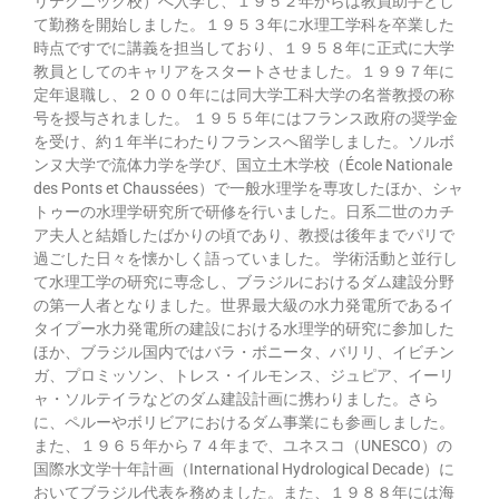
リテクニック校）へ入学し、１９５２年からは教員助手とし
て勤務を開始しました。１９５３年に水理工学科を卒業した
時点ですでに講義を担当しており、１９５８年に正式に大学
教員としてのキャリアをスタートさせました。１９９７年に
定年退職し、２０００年には同大学工科大学の名誉教授の称
号を授与されました。 １９５５年にはフランス政府の奨学金
を受け、約１年半にわたりフランスへ留学しました。ソルボ
ンヌ大学で流体力学を学び、国立土木学校（École Nationale
des Ponts et Chaussées）で一般水理学を専攻したほか、シャ
トゥーの水理学研究所で研修を行いました。日系二世のカチ
ア夫人と結婚したばかりの頃であり、教授は後年までパリで
過ごした日々を懐かしく語っていました。 学術活動と並行し
て水理工学の研究に専念し、ブラジルにおけるダム建設分野
の第一人者となりました。世界最大級の水力発電所であるイ
タイプー水力発電所の建設における水理学的研究に参加した
ほか、ブラジル国内ではバラ・ボニータ、バリリ、イビチン
ガ、プロミッソン、トレス・イルモンス、ジュピア、イーリ
ャ・ソルテイラなどのダム建設計画に携わりました。さら
に、ペルーやボリビアにおけるダム事業にも参画しました。
また、１９６５年から７４年まで、ユネスコ（UNESCO）の
国際水文学十年計画（International Hydrological Decade）に
おいてブラジル代表を務めました。また、１９８８年には海