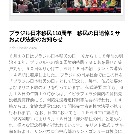
ブラジル日本移民118周年 移民の日追悼ミサ
および法要のお知らせ
7 de June de 2026
６月１８日はブラジル日本移民の日 今から１１８年前の明
治４１年、ブラジルへの第１回契約移民７８１名を乗せた笠
戸丸が、５０日余りかけて、６月１８日の朝、サントス港第
１４埠頭に着岸しました。 ブラジルの日系社会ではこの日を
「ブラジル日本移民の日」として記念し、毎年、仏式法要お
よびキリスト教のミサを行っています。 仏式法要 本年も、６
月１８日の午前１０時からは、イビラプエラ公園内の開拓先
没者慰霊碑前にて、開拓先没者追悼慰霊法要が行われ、１４
時からは、文協大講堂において開拓先亡者追悼大法要が執り
行われます。 なお、日本においても、１９６６年に総理府
（現内閣府）により６月１８日は「海外移住の日」と定めら
れ、様々な記念行事が行われています。 キリスト教式ミサ 午
前８時より、サンパウロ市中心部のサン・ゴンサーロ教会に