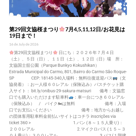
第29回文協桜まつり
7月4,5,11,12日/お花見は
19日まで！
16 de July de 2026
第29回文協桜まつり
日にち：２０２６年７月４日
（土）、５日（日）、１１日（土）、１２日（日）場 所：
文協国士舘公園（Parque Bunkyo Kokushikan）
Estrada Municipal do Carmo, 801, Bairro do Carmo São Roque-
SP CEP: 18145-340入場料：無料往復送迎バス
（文
協発着）：お一人様６０レアル（保険込み）バスチケット購
入サイト： bit.ly/onibus-29-sakura-matsuri 備考：文協窓
口でも購入いただけます駐車料
：車一台につき６０レアル
（保険込み） / バイク🏍は無料 備考：入場
口でお支払いください 備考：地方からお越し
の団体客用駐車料金前払いサイトはコチラ inscrições via
ticket 360 > 1.バン (８～１５人乗り)：
２００レアル 2.マイクロバス (１５～３
０人乗り)：３００レアル 3.バス(１階建