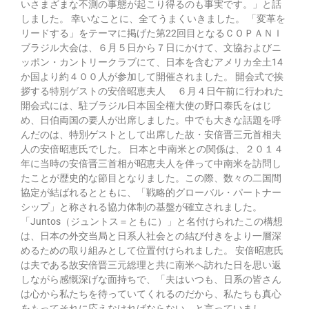
いさまざまな不測の事態が起こり得るのも事実です。」と話
しました。 幸いなことに、全てうまくいきました。 「変革を
リードする」をテーマに掲げた第22回目となるＣＯＰＡＮＩ
ブラジル大会は、６月５日から７日にかけて、文協およびニ
ッポン・カントリークラブにて、日本を含むアメリカ全土14
か国より約４００人が参加して開催されました。 開会式で挨
拶する特別ゲストの安倍昭恵夫人 ６月４日午前に行われた
開会式には、駐ブラジル日本国全権大使の野口泰氏をはじ
め、日伯両国の要人が出席しました。中でも大きな話題を呼
んだのは、特別ゲストとして出席した故・安倍晋三元首相夫
人の安倍昭恵氏でした。 日本と中南米との関係は、２０１４
年に当時の安倍晋三首相が昭恵夫人を伴って中南米を訪問し
たことが歴史的な節目となりました。この際、数々の二国間
協定が結ばれるとともに、「戦略的グローバル・パートナー
シップ」と称される協力体制の基盤が確立されました。
「Juntos（ジュントス＝ともに）」と名付けられたこの構想
は、日本の外交当局と日系人社会との結び付きをより一層深
めるための取り組みとして位置付けられました。 安倍昭恵氏
は夫である故安倍晋三元総理と共に南米へ訪れた日を思い返
しながら感慨深げな面持ちで、「夫はいつも、日系の皆さん
は心から私たちを待っていてくれるのだから、私たちも真心
をもってそれに応えなければならない、と言っていまし