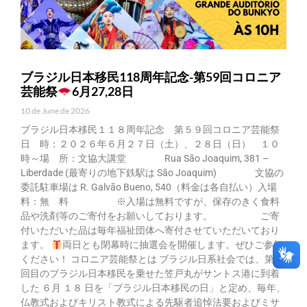
ブラジル日本移民118周年記念-第59回コロニア
芸能祭
6月27,28日
10 de June de 2026
ブラジル日本移民１１８周年記念 第５９回コロニア芸能祭
日 時：２０２６年６月２７日（土）、２８日（日） １０
時～場 所：文協大講堂 Rua São Joaquim, 381 –
Liberdade (最寄りの地下鉄駅は São Joaquim) 文協の
委託駐車場は R. Galvão Bueno, 540（料金は各自払い）入場
料：無 料 ※入場は無料ですが、保存のきく食料
品や洗剤等のご寄付をお願いしております。 ご寄
付いただいた品は毎年福祉団体へ寄付させていただいており
ます。
両日とも閉幕時に抽選会を開催します。ぜひご参加
ください！ コロニア芸能祭とは ブラジル日系社会では、第一
回目のブラジル日本移民を乗せた笠戸丸がサントス港に到着
した ６月 １８ 日を「ブラジル日本移民の日」と定め、毎年、
仏教式およびキリスト教式による先駆者追悼法要およびミサ