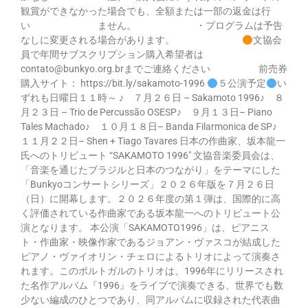
観賞ができなかった場合でも、全額または一部の返金は行
い ません。 ・プログラムは予告
なしに変更される場合があります。
文協会
員で年間サブスクリプション購入希望者は
contato@bunkyo.org.brまでご連絡ください 前売券
購入サイト： https://bit.ly/sakamoto-1996
５公演予定
い
ずれも日曜日１１時～ ♪ ７月２６日 – Sakamoto 1996♪ ８
月２３日 – Trio de Percussão OSESP♪ ９月１３日– Piano
Tales Machado♪ １０月１８日– Banda Filarmonica de SP♪
１１月２２日– Shen + Tiago Tavares 日本の作曲家、坂本龍一
氏へのトリビュート “SAKAMOTO 1996″ 文協音楽委員会は、
「音楽を通じたブラジルと日本のつながり」をテーマにした
「Bunkyoコンサートシリーズ」２０２６年版を７月２６日
（日）に開幕します。２０２６年度の第１弾は、国際的に高
く評価されている作曲家である坂本龍一へのトリビュート公
演となります。 本公演「SAKAMOTO1996」は、ピアニス
ト・作曲家・映像作家であるジョアン・ヴァスコが結成した
ピアノ・ヴァイオリン・チェロによるトリオによって演奏さ
れます。このポルトガルのトリオは、1996年にリリースされ
た名作アルバム『1996』をライブで演奏できる、世界でも数
少ない編成のひとつであり、同アルバムに収録された代表曲