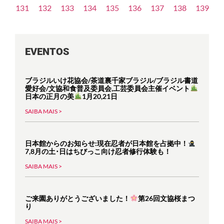
131
132
133
134
135
136
137
138
139
EVENTOS
ブラジルいけ花協会/茶道裏千家ブラジル/ブラジル書道
愛好会/文協和食普及委員会,工芸委員会主催イベント
日本の正月の美
1月20,21日
SAIBA MAIS >
日本館からのお知らせ:現在忍者が日本館を占拠中！
7,8月の土･日はちびっこ向け忍者修行体験も！
SAIBA MAIS >
ご来園ありがとうございました！
第26回文協桜まつ
り
SAIBA MAIS >