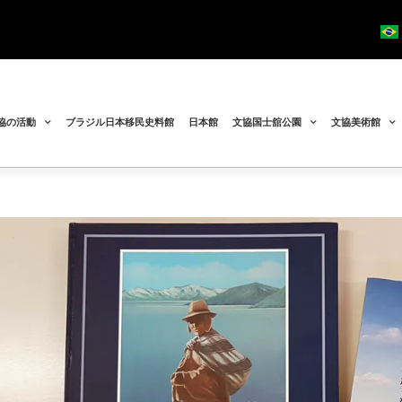
協の活動
ブラジル日本移民史料館
日本館
文協国士舘公園
文協美術館