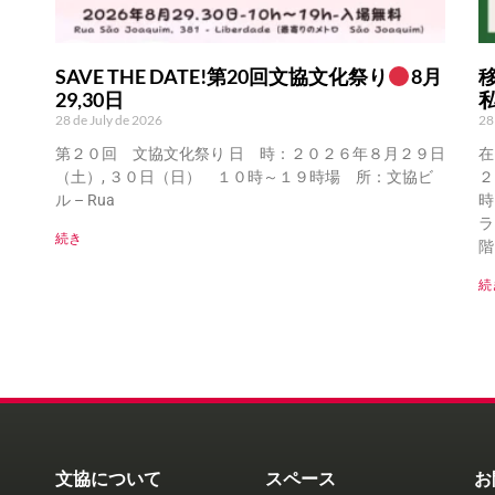
SAVE THE DATE!第20回文協文化祭り
8月
29,30日
28 de July de 2026
28
第２０回 文協文化祭り 日 時：２０２６年８月２９日
在
（土）, ３０日（日） １０時～１９時場 所：文協ビ
２
ル – Rua
時
ラ
続き
階
続
文協について
スペース
お