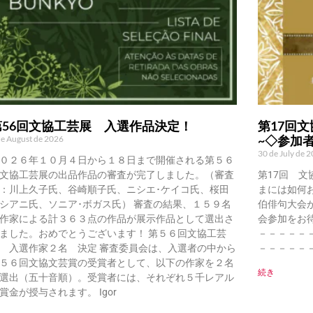
第56回文協工芸展 入選作品決定！
第17回文
~◇参加
de August de 2026
30 de July de 
０２６年１０月４日から１８日まで開催される第５６
文協工芸展の出品作品の審査が完了しました。（審査
第17回 文
：川上久子氏、谷崎順子氏、ニシエ･ケイコ氏、桜田
まには如何
シアニ氏、ソニア･ボガス氏） 審査の結果、１５９名
伯俳句大会
作家による計３６３点の作品が展示作品として選出さ
会参加をお
ました。おめでとうございます！ 第５６回文協工芸
－－－－－
 入選作家２名 決定 審査委員会は、入選者の中から
－－－－－
５６回文協文芸賞の受賞者として、以下の作家を２名
続き
選出（五十音順）。受賞者には、それぞれ５千レアル
賞金が授与されます。 Igor