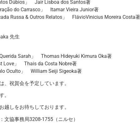
s Dúbios」 Jair Lisboa dos Santos著
ção do Carrasco」 Itamar Vieira Junior著
a Russa & Outros Relatos」 FlávioVinicius Moreira Costa
saka 先生
erida Sarah」 Thomas Hideyuki Kimura Oka著
 Love」 Thais da Costa Nobre著
o Oculto」 William Seiji Sigeoka著
は、祝賀会を予定しています。
す。
お越しをお待ちしております。
文協事務局3208-1755（ニルセ）