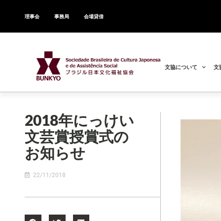
理事会
事務局
会場貸借
文協について
文
2018年にっけい
文芸賞授賞式の
お知らせ
22/11/2018