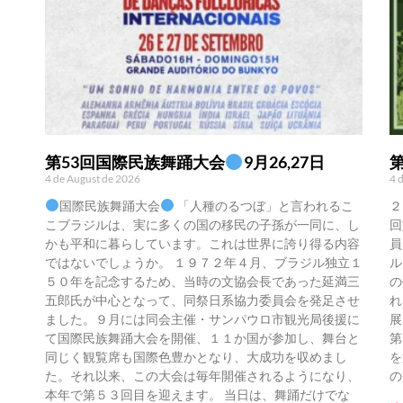
第53回国際民族舞踊大会
9月26,27日
4 de August de 2026
4 
国際民族舞踊大会
「人種のるつぼ」と言われるこ
２
こブラジルは、実に多くの国の移民の子孫が一同に、し
回
かも平和に暮らしています。これは世界に誇り得る内容
員
ではないでしょうか。 １９７２年４月、ブラジル独立１
ル
５０年を記念するため、当時の文協会長であった延満三
の
五郎氏が中心となって、同祭日系協力委員会を発足させ
れ
ました。９月には同会主催・サンパウロ市観光局後援に
展
て国際民族舞踊大会を開催、１１か国が参加し、舞台と
第
同じく観覧席も国際色豊かとなり、大成功を収めまし
を
た。それ以来、この大会は毎年開催されるようになり、
の
本年で第５３回目を迎えます。 当日は、舞踊だけでな