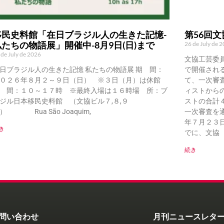
移民史料館「在日ブラジル人の生きた記憶-
第56回
私たちの物語展」開催中-8月9日(日)まで
26 de July de 
 de July de 2026
文協工芸委
日ブラジル人の生きた記憶 私たちの物語展 期 間：
で開催され
０２６年８月２～９日（日） ※３日（月）は休館
て、一次審
 間：１０～１７時 ※最終入場は１６時場 所：ブ
ィストから
ジル日本移民史料館 （文協ビル７,８,９
ストの合計
） Rua São Joaquim,
一次審査を
年７月２３
き
でに、文協（Ru
続き
問い合わせ
月刊ニュースレタ