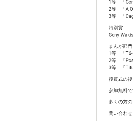
1等 「Conto
2等 「A Ora
3等 「Caçad
特別賞
Geny Waki
まんが部門
1等 「T6-Qu
2等 「Post
3等 「Titul
授賞式の後
参加無料で
多くの方の
問い合わせ：