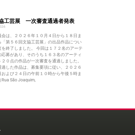
文協工芸展 一次審査通過者発表
2026
員会は、２０２６年１０月４日から１８日ま
る「第５６回文協工芸展」の出品作品につい
査を終了しました。 今回は１７２名のアーテ
の応募があり、そのうち１６３名のアーティ
４２０点の作品が一次審査を通過しました。
通過した作品は、募集要項に従い、２０２６
日および２４日の午前１０時から午後５時ま
a São Joaquim,
ー