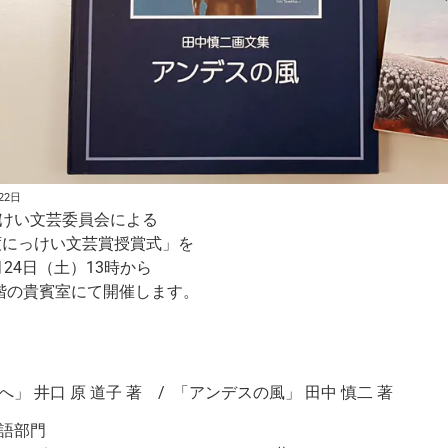
22日
けい文芸委員会による
年度にっけい文芸賞授賞式」を
1月24日（土）13時から
階の貴賓室にて開催します。
」 井口 原 道子 著 / 「アンデスの風」 田中 慎二 著
語部門