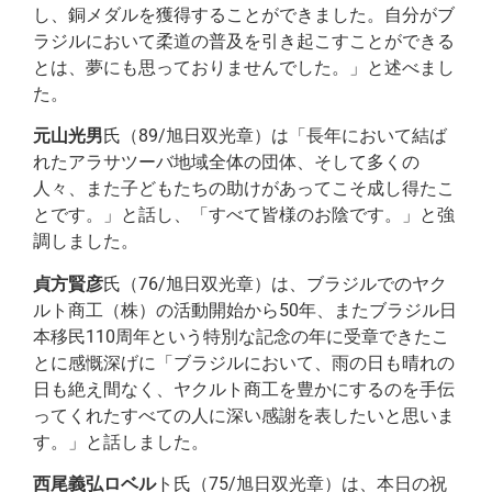
し、銅メダルを獲得することができました。自分がブ
ラジルにおいて柔道の普及を引き起こすことができる
とは、夢にも思っておりませんでした。」と述べまし
た。
元山光男
氏（89/旭日双光章）は「長年において結ば
れたアラサツーバ地域全体の団体、そして多くの
人々、また子どもたちの助けがあってこそ成し得たこ
とです。」と話し、「すべて皆様のお陰です。」と強
調しました。
貞方賢彦
氏（76/旭日双光章）は、ブラジルでのヤク
ルト商工（株）の活動開始から50年、またブラジル日
本移民110周年という特別な記念の年に受章できたこ
とに感慨深げに「ブラジルにおいて、雨の日も晴れの
日も絶え間なく、ヤクルト商工を豊かにするのを手伝
ってくれたすべての人に深い感謝を表したいと思いま
す。」と話しました。
西尾義弘ロベル
ト氏（75/旭日双光章）は、本日の祝