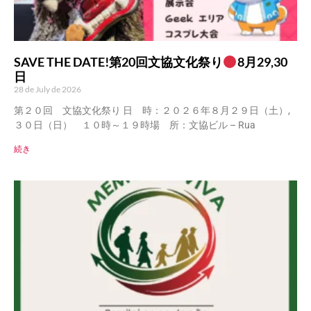
SAVE THE DATE!第20回文協文化祭り
8月29,30
日
28 de July de 2026
第２０回 文協文化祭り 日 時：２０２６年８月２９日（土）,
３０日（日） １０時～１９時場 所：文協ビル – Rua
続き