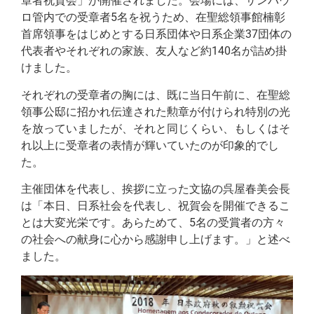
章者祝賀会」が開催されました。会場には、サンパウ
ロ管内での受章者5名を祝うため、在聖総領事館楠彰
首席領事をはじめとする日系団体や日系企業37団体の
代表者やそれぞれの家族、友人など約140名が詰め掛
けました。
それぞれの受章者の胸には、既に当日午前に、在聖総
領事公邸に招かれ伝達された勲章が付けられ特別の光
を放っていましたが、それと同じくらい、もしくはそ
れ以上に受章者の表情が輝いていたのが印象的でし
た。
主催団体を代表し、挨拶に立った文協の呉屋春美会長
は「本日、日系社会を代表し、祝賀会を開催できるこ
とは大変光栄です。あらためて、5名の受賞者の方々
の社会への献身に心から感謝申し上げます。」と述べ
ました。