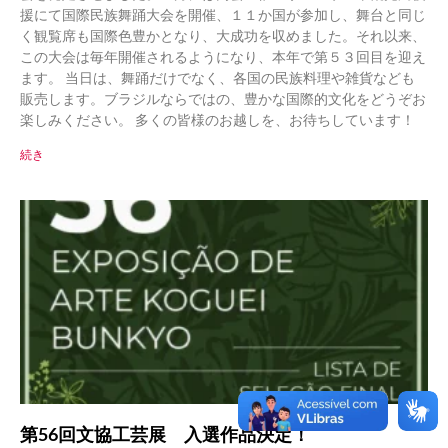
援にて国際民族舞踊大会を開催、１１か国が参加し、舞台と同じ
く観覧席も国際色豊かとなり、大成功を収めました。それ以来、
この大会は毎年開催されるようになり、本年で第５３回目を迎え
ます。 当日は、舞踊だけでなく、各国の民族料理や雑貨なども
販売します。ブラジルならではの、豊かな国際的文化をどうぞお
楽しみください。 多くの皆様のお越しを、お待ちしています！
続き
第56回文協工芸展 入選作品決定！