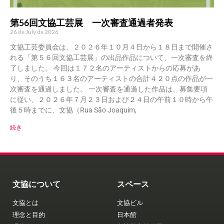
第56回文協工芸展 一次審査通過者発表
26 de July de 2026
文協工芸委員会は、２０２６年１０月４日から１８日まで開催さ
れる「第５６回文協工芸展」の出品作品について、一次審査を終
了しました。 今回は１７２名のアーティストからの応募があ
り、そのうち１６３名のアーティストの合計４２０点の作品が一
次審査を通過しました。 一次審査を通過した作品は、募集要項
に従い、２０２６年７月２３日および２４日の午前１０時から午
後５時までに、文協（Rua São Joaquim,
続き
文協について
スペース
文協とは
文協ビル
理念と目的
日本館