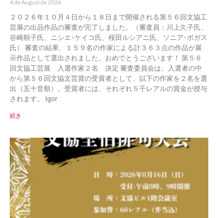
4 de August de 2026
２０２６年１０月４日から１８日まで開催される第５６回文協工
芸展の出品作品の審査が完了しました。（審査員：川上久子氏、
谷崎順子氏、ニシエ･ケイコ氏、桜田ルシアニ氏、ソニア･ボガス
氏） 審査の結果、１５９名の作家による計３６３点の作品が展
示作品として選出されました。おめでとうございます！ 第５６
回文協工芸展 入選作家２名 決定 審査委員会は、入選者の中
から第５６回文協文芸賞の受賞者として、以下の作家を２名を選
出（五十音順）。受賞者には、それぞれ５千レアルの賞金が授与
されます。 Igor
続き