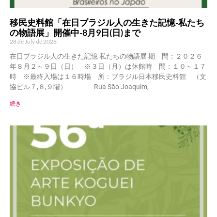
移民史料館「在日ブラジル人の生きた記憶-私たち
の物語展」開催中-8月9日(日)まで
28 de July de 2026
在日ブラジル人の生きた記憶 私たちの物語展 期 間：２０２６
年８月２～９日（日） ※３日（月）は休館時 間：１０～１７
時 ※最終入場は１６時場 所：ブラジル日本移民史料館 （文
協ビル７,８,９階） Rua São Joaquim,
続き