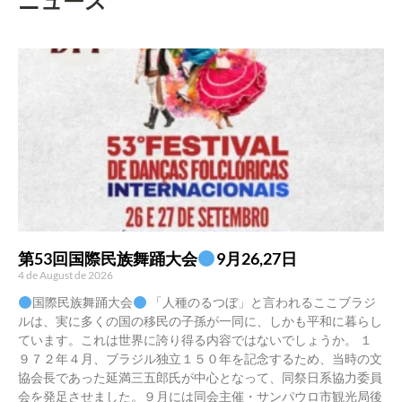
ニュース
第53回国際民族舞踊大会
9月26,27日
4 de August de 2026
国際民族舞踊大会
「人種のるつぼ」と言われるここブラジ
ルは、実に多くの国の移民の子孫が一同に、しかも平和に暮らし
ています。これは世界に誇り得る内容ではないでしょうか。 １
９７２年４月、ブラジル独立１５０年を記念するため、当時の文
協会長であった延満三五郎氏が中心となって、同祭日系協力委員
会を発足させました。９月には同会主催・サンパウロ市観光局後