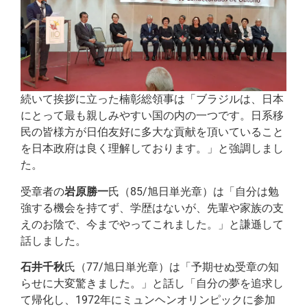
続いて挨拶に立った楠彰総領事は「ブラジルは、日本
にとって最も親しみやすい国の内の一つです。日系移
民の皆様方が日伯友好に多大な貢献を頂いていること
を日本政府は良く理解しております。」と強調しまし
た。
受章者の
岩原勝一
氏（85/旭日単光章）は「自分は勉
強する機会を持てず、学歴はないが、先輩や家族の支
えのお陰で、今までやってこれました。」と謙遜して
話しました。
石井千秋
氏（77/旭日単光章）は「予期せぬ受章の知
らせに大変驚きました。」と話し「自分の夢を追求し
て帰化し、1972年にミュンヘンオリンピックに参加