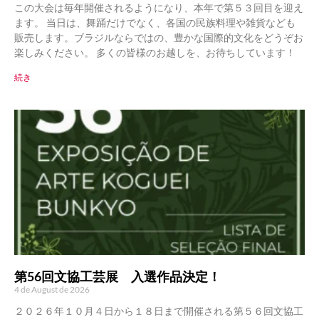
この大会は毎年開催されるようになり、本年で第５３回目を迎え
ます。 当日は、舞踊だけでなく、各国の民族料理や雑貨なども
販売します。ブラジルならではの、豊かな国際的文化をどうぞお
楽しみください。 多くの皆様のお越しを、お待ちしています！
続き
第56回文協工芸展 入選作品決定！
4 de August de 2026
２０２６年１０月４日から１８日まで開催される第５６回文協工