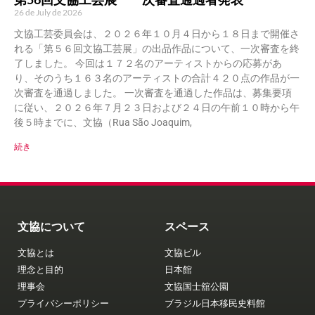
26 de July de 2026
文協工芸委員会は、２０２６年１０月４日から１８日まで開催さ
れる「第５６回文協工芸展」の出品作品について、一次審査を終
了しました。 今回は１７２名のアーティストからの応募があ
り、そのうち１６３名のアーティストの合計４２０点の作品が一
次審査を通過しました。 一次審査を通過した作品は、募集要項
に従い、２０２６年７月２３日および２４日の午前１０時から午
後５時までに、文協（Rua São Joaquim,
続き
文協について
スペース
文協とは
文協ビル
理念と目的
日本館
理事会
文協国士舘公園
プライバシーポリシー
ブラジル日本移民史料館