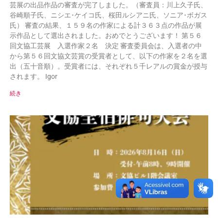
芸展の出品作品の審査が完了しました。（審査員：川上久子氏、
谷崎順子氏、ニシエ･ケイコ氏、桜田ルシアニ氏、ソニア･ボガス
氏） 審査の結果、１５９名の作家による計３６３点の作品が展
示作品として選出されました。おめでとうございます！ 第５６
回文協工芸展 入選作家２名 決定 審査委員会は、入選者の中
から第５６回文協文芸賞の受賞者として、以下の作家を２名を選
出（五十音順）。受賞者には、それぞれ５千レアルの賞金が授与
されます。 Igor
続き