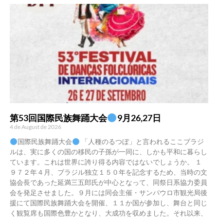
第53回国際民族舞踊大会
9月26,27日
4 de August de 2026
国際民族舞踊大会
「人種のるつぼ」と言われるここブラジ
ルは、実に多くの国の移民の子孫が一同に、しかも平和に暮らし
ています。これは世界に誇り得る内容ではないでしょうか。 １
９７２年４月、ブラジル独立１５０年を記念するため、当時の文
協会長であった延満三五郎氏が中心となって、同祭日系協力委員
会を発足させました。９月には同会主催・サンパウロ市観光局後
援にて国際民族舞踊大会を開催、１１か国が参加し、舞台と同じ
く観覧席も国際色豊かとなり、大成功を収めました。それ以来、