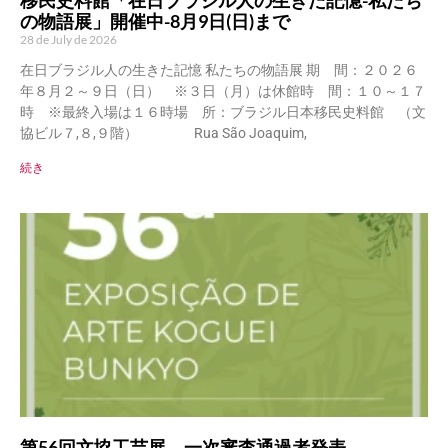
移民史料館「在日ブラジル人の生きた記憶-私たち
の物語展」開催中-8月9日(日)まで
28 de July de 2026
在日ブラジル人の生きた記憶 私たちの物語展 期 間：２０２６
年８月２～９日（日） ※３日（月）は休館時 間：１０～１７
時 ※最終入場は１６時場 所：ブラジル日本移民史料館 （文
協ビル７,８,９階） Rua São Joaquim,
続き
第56回文協工芸展 一次審査通過者発表