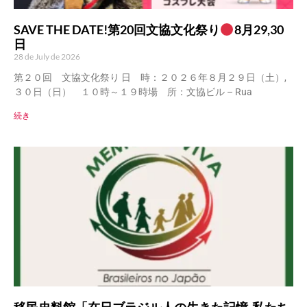
SAVE THE DATE!第20回文協文化祭り
8月29,30
日
28 de July de 2026
第２０回 文協文化祭り 日 時：２０２６年８月２９日（土）,
３０日（日） １０時～１９時場 所：文協ビル – Rua
続き