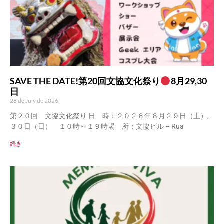
SAVE THE DATE!第20回文協文化祭り
8月29,30
日
28 de July de 2026
第２０回 文協文化祭り 日 時：２０２６年８月２９日（土）,
３０日（日） １０時～１９時場 所：文協ビル – Rua
続き