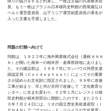
限りの協力をすると約束し、一枚は文協の呉屋春美会
長、もう一枚はブラジル日本移民史料館の西尾義弘ロ
ベルト運営委員長、山下リジア運営副委員長の署名が
入った文書を手渡しました。
問題の打開へ向けて
同館は、１９２２年に海外興業株式会社（通称:ＫＫＫ
Ｋ）が開いた南米一の精米所・倉庫群跡地にありまし
た。その建設群は、１９８７年にサンパウロ州歴史遺
跡認定局（Ｃｏｎｄｅｐｈａａｔ）によってその重要
さが認められ文化財に指定されました。９９年に改修
工事が始まり、市と州が共同で改修して「文化教育セ
ンター」に生まれ変わり、０２年１月にレジストロ移
民史料館が精米所部分に開館したのです。また２０１
０年７月２４日には、リオの国立歴史美術遺産院（Ｉ
ＰＨＡＮ）で『ヴァーレ・ド・リベイラの文化風景』