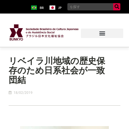
BR
JP
リベイラ川地域の歴史保
存のため日系社会が一致
団結
18/02/2019