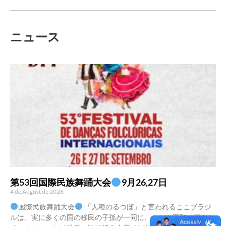
ニュース
第53回国際民族舞踊大会
9月26,27日
4 de August de 2026
国際民族舞踊大会
「人種のるつぼ」と言われるここブラジ
ルは、実に多くの国の移民の子孫が一同に、しかも平和に暮らし