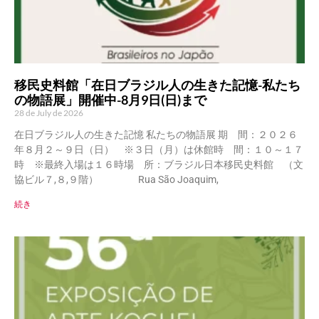
移民史料館「在日ブラジル人の生きた記憶-私たち
の物語展」開催中-8月9日(日)まで
28 de July de 2026
在日ブラジル人の生きた記憶 私たちの物語展 期 間：２０２６
年８月２～９日（日） ※３日（月）は休館時 間：１０～１７
時 ※最終入場は１６時場 所：ブラジル日本移民史料館 （文
協ビル７,８,９階） Rua São Joaquim,
続き