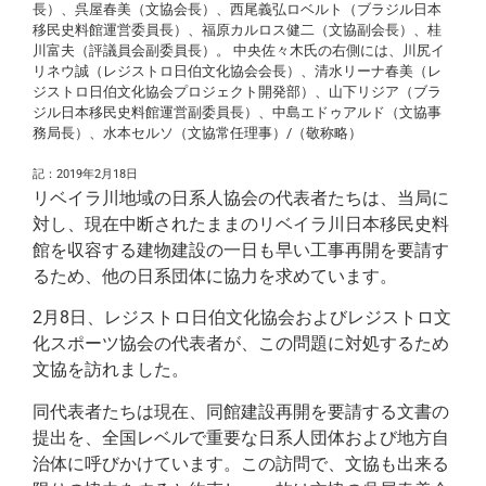
長）、呉屋春美（文協会長）、西尾義弘ロベルト（ブラジル日本
移民史料館運営委員長）、福原カルロス健二（文協副会長）、桂
川富夫（評議員会副委員長）。 中央佐々木氏の右側には、川尻イ
リネウ誠（レジストロ日伯文化協会会長）、清水リーナ春美（レ
ジストロ日伯文化協会プロジェクト開発部）、山下リジア（ブラ
ジル日本移民史料館運営副委員長）、中島エドゥアルド（文協事
務局長）、水本セルソ（文協常任理事）/（敬称略）
記：2019年2月18日
リベイラ川地域の日系人協会の代表者たちは、当局に
対し、現在中断されたままのリベイラ川日本移民史料
館を収容する建物建設の一日も早い工事再開を要請す
るため、他の日系団体に協力を求めています。
2月8日、レジストロ日伯文化協会およびレジストロ文
化スポーツ協会の代表者が、この問題に対処するため
文協を訪れました。
同代表者たちは現在、同館建設再開を要請する文書の
提出を、全国レベルで重要な日系人団体および地方自
治体に呼びかけています。この訪問で、文協も出来る