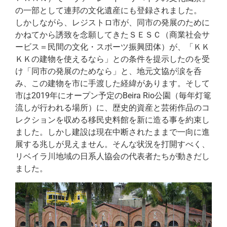
の一部として連邦の文化遺産にも登録されました。
しかしながら、レジストロ市が、同市の発展のために
かねてから誘致を念願してきたＳＥＳＣ（商業社会サ
ービス＝民間の文化・スポーツ振興団体）が、「ＫＫ
ＫＫの建物を使えるなら」との条件を提示したのを受
け「同市の発展のためなら」と、地元文協が涙を呑
み、この建物を市に手渡した経緯があります。そして
市は2019年にオープン予定のBeira Rio公園（毎年灯篭
流しが行われる場所）に、歴史的資産と芸術作品のコ
レクションを収める移民史料館を新に造る事を約束し
ました。しかし建設は現在中断されたままで一向に進
展する兆しが見えません。そんな状況を打開すべく、
リベイラ川地域の日系人協会の代表者たちが動きだし
ました。