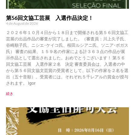
第56回文協工芸展 入選作品決定！
4 de August de 2026
２０２６年１０月４日から１８日まで開催される第５６回文協工
芸展の出品作品の審査が完了しました。（審査員：川上久子氏、
谷崎順子氏、ニシエ･ケイコ氏、桜田ルシアニ氏、ソニア･ボガス
氏） 審査の結果、１５９名の作家による計３６３点の作品が展
示作品として選出されました。おめでとうございます！ 第５６
回文協工芸展 入選作家２名 決定 審査委員会は、入選者の中
から第５６回文協文芸賞の受賞者として、以下の作家を２名を選
出（五十音順）。受賞者には、それぞれ５千レアルの賞金が授与
されます。 Igor
続き