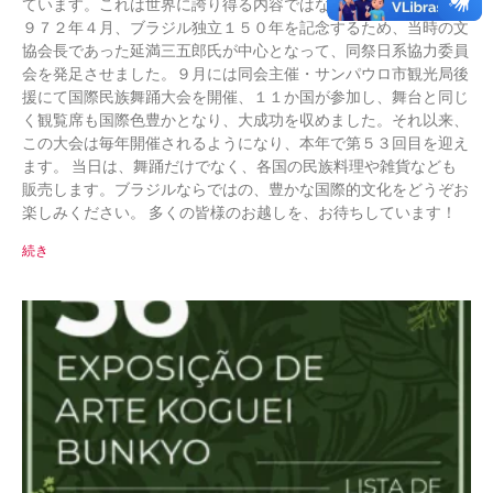
ています。これは世界に誇り得る内容ではないでしょうか。 １
９７２年４月、ブラジル独立１５０年を記念するため、当時の文
協会長であった延満三五郎氏が中心となって、同祭日系協力委員
会を発足させました。９月には同会主催・サンパウロ市観光局後
援にて国際民族舞踊大会を開催、１１か国が参加し、舞台と同じ
く観覧席も国際色豊かとなり、大成功を収めました。それ以来、
この大会は毎年開催されるようになり、本年で第５３回目を迎え
ます。 当日は、舞踊だけでなく、各国の民族料理や雑貨なども
販売します。ブラジルならではの、豊かな国際的文化をどうぞお
楽しみください。 多くの皆様のお越しを、お待ちしています！
続き