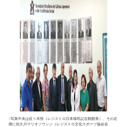
↑写真中央は佐々木悟（レジストロ日本移民記念館館長）、その左
側に佐久川マリオソウシン（レジストロ文化スポーツ協会会