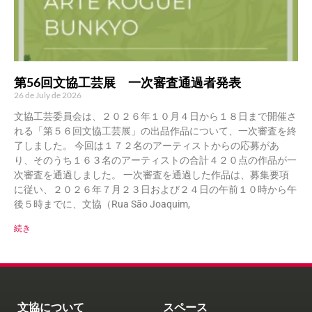
第56回文協工芸展 一次審査通過者発表
26 de July de 2026
文協工芸委員会は、２０２６年１０月４日から１８日まで開催さ
れる「第５６回文協工芸展」の出品作品について、一次審査を終
了しました。 今回は１７２名のアーティストからの応募があ
り、そのうち１６３名のアーティストの合計４２０点の作品が一
次審査を通過しました。 一次審査を通過した作品は、募集要項
に従い、２０２６年７月２３日および２４日の午前１０時から午
後５時までに、文協（Rua São Joaquim,
続き
文協について
スペース