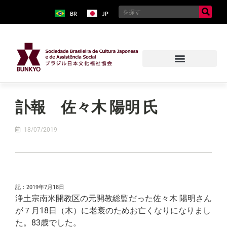
BR
JP
訃報 佐々木 陽明 氏
18/07/2019
記：2019年7月18日
浄土宗南米開教区の元開教総監だった佐々木 陽明さん
が７月18日（木）に老衰のためお亡くなりになりまし
た。83歳でした。