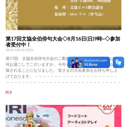
第17回文協全伯俳句大会◇8月16日(日)9時~◇参加
者受付中！
30 de July de 2026
第17回 文協全伯俳句大会のご案内 俳句愛好者の皆さまには如
何お過ごしでございますか。 今年も文協主催全伯俳句大会が開
催されることになりました。 皆さまの大会参加をお待ち申し上
げております。 －－－－－－－－－－－－－－－－－－－－－
－－－－－－－－－－－－－－－－－－－－－－－－－－－－－
続き