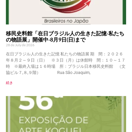
移民史料館「在日ブラジル人の生きた記憶-私たち
の物語展」開催中-8月9日(日)まで
28 de July de 2026
在日ブラジル人の生きた記憶 私たちの物語展 期 間：２０２６
年８月２～９日（日） ※３日（月）は休館時 間：１０～１７
時 ※最終入場は１６時場 所：ブラジル日本移民史料館 （文
協ビル７,８,９階） Rua São Joaquim,
続き