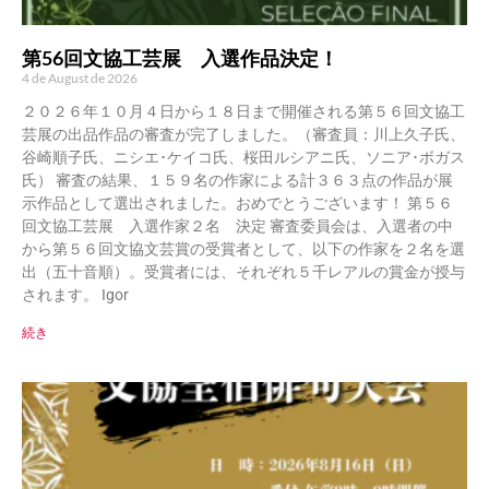
第56回文協工芸展 入選作品決定！
4 de August de 2026
２０２６年１０月４日から１８日まで開催される第５６回文協工
芸展の出品作品の審査が完了しました。（審査員：川上久子氏、
谷崎順子氏、ニシエ･ケイコ氏、桜田ルシアニ氏、ソニア･ボガス
氏） 審査の結果、１５９名の作家による計３６３点の作品が展
示作品として選出されました。おめでとうございます！ 第５６
回文協工芸展 入選作家２名 決定 審査委員会は、入選者の中
から第５６回文協文芸賞の受賞者として、以下の作家を２名を選
出（五十音順）。受賞者には、それぞれ５千レアルの賞金が授与
されます。 Igor
続き