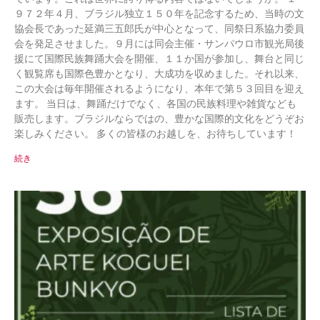
９７２年４月、ブラジル独立１５０年を記念するため、当時の文
協会長であった延満三五郎氏が中心となって、同祭日系協力委員
会を発足させました。９月には同会主催・サンパウロ市観光局後
援にて国際民族舞踊大会を開催、１１か国が参加し、舞台と同じ
く観覧席も国際色豊かとなり、大成功を収めました。それ以来、
この大会は毎年開催されるようになり、本年で第５３回目を迎え
ます。 当日は、舞踊だけでなく、各国の民族料理や雑貨なども
販売します。ブラジルならではの、豊かな国際的文化をどうぞお
楽しみください。 多くの皆様のお越しを、お待ちしています！
続き