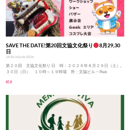
SAVE THE DATE!第20回文協文化祭り
8月29,30
日
28 de July de 2026
第２０回 文協文化祭り 日 時：２０２６年８月２９日（土）,
３０日（日） １０時～１９時場 所：文協ビル – Rua
続き