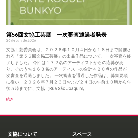
第56回文協工芸展 一次審査通過者発表
26 de July de 2026
文協工芸委員会は、２０２６年１０月４日から１８日まで開催さ
れる「第５６回文協工芸展」の出品作品について、一次審査を終
了しました。 今回は１７２名のアーティストからの応募があ
り、そのうち１６３名のアーティストの合計４２０点の作品が一
次審査を通過しました。 一次審査を通過した作品は、募集要項
に従い、２０２６年７月２３日および２４日の午前１０時から午
後５時までに、文協（Rua São Joaquim,
続き
文協について
スペース