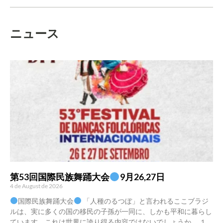
ニュース
第53回国際民族舞踊大会
9月26,27日
4 de August de 2026
国際民族舞踊大会
「人種のるつぼ」と言われるここブラジ
ルは、実に多くの国の移民の子孫が一同に、しかも平和に暮らし
ています。これは世界に誇り得る内容ではないでしょうか。 １