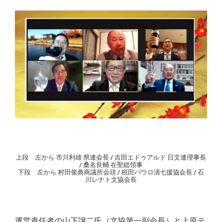
上段 左から 市川利雄 県連会長 / 吉田エドゥアルド 日文連理事長
/ 桑名良輔 在聖総領事
下段 左から 村田俊典商議所会頭 / 税田パウロ清七援協会長 / 石
川レナト文協会長
運営責任者の山下譲二氏（文協第一副会長）と上原テ