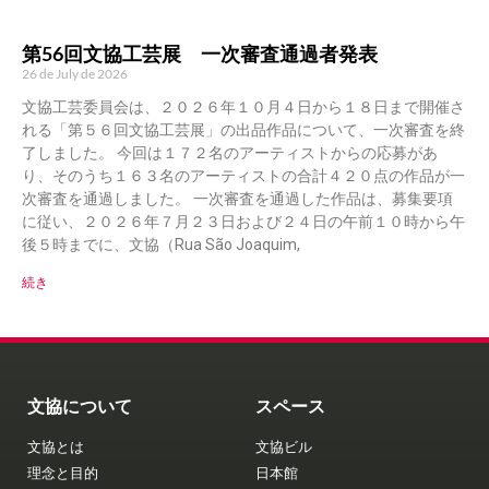
第56回文協工芸展 一次審査通過者発表
26 de July de 2026
文協工芸委員会は、２０２６年１０月４日から１８日まで開催さ
れる「第５６回文協工芸展」の出品作品について、一次審査を終
了しました。 今回は１７２名のアーティストからの応募があ
り、そのうち１６３名のアーティストの合計４２０点の作品が一
次審査を通過しました。 一次審査を通過した作品は、募集要項
に従い、２０２６年７月２３日および２４日の午前１０時から午
後５時までに、文協（Rua São Joaquim,
続き
文協について
スペース
文協とは
文協ビル
理念と目的
日本館