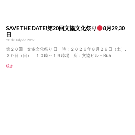
SAVE THE DATE!第20回文協文化祭り
8月29,30
日
28 de July de 2026
第２０回 文協文化祭り 日 時：２０２６年８月２９日（土）,
３０日（日） １０時～１９時場 所：文協ビル – Rua
続き