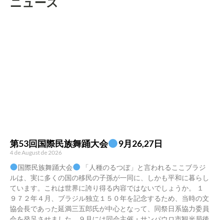
ニュース
第53回国際民族舞踊大会
9月26,27日
4 de August de 2026
国際民族舞踊大会
「人種のるつぼ」と言われるここブラジ
ルは、実に多くの国の移民の子孫が一同に、しかも平和に暮らし
ています。これは世界に誇り得る内容ではないでしょうか。 １
９７２年４月、ブラジル独立１５０年を記念するため、当時の文
協会長であった延満三五郎氏が中心となって、同祭日系協力委員
会を発足させました。９月には同会主催・サンパウロ市観光局後