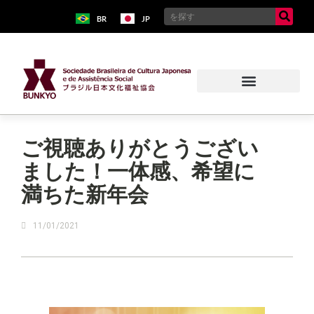
BR
JP
ブラジル日本移民史料館
ご視聴ありがとうござい
ました！一体感、希望に
満ちた新年会
11/01/2021