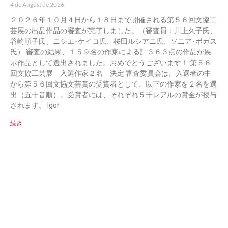
4 de August de 2026
２０２６年１０月４日から１８日まで開催される第５６回文協工
芸展の出品作品の審査が完了しました。（審査員：川上久子氏、
谷崎順子氏、ニシエ･ケイコ氏、桜田ルシアニ氏、ソニア･ボガス
氏） 審査の結果、１５９名の作家による計３６３点の作品が展
示作品として選出されました。おめでとうございます！ 第５６
回文協工芸展 入選作家２名 決定 審査委員会は、入選者の中
から第５６回文協文芸賞の受賞者として、以下の作家を２名を選
出（五十音順）。受賞者には、それぞれ５千レアルの賞金が授与
されます。 Igor
続き