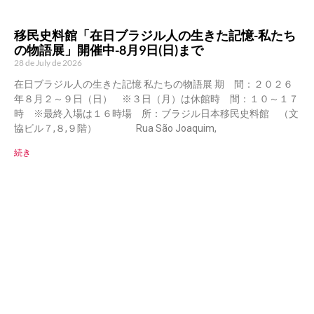
移民史料館「在日ブラジル人の生きた記憶-私たち
の物語展」開催中-8月9日(日)まで
28 de July de 2026
在日ブラジル人の生きた記憶 私たちの物語展 期 間：２０２６
年８月２～９日（日） ※３日（月）は休館時 間：１０～１７
時 ※最終入場は１６時場 所：ブラジル日本移民史料館 （文
協ビル７,８,９階） Rua São Joaquim,
続き