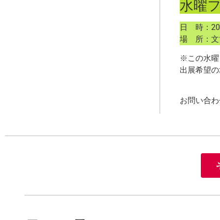
水曜
日 時：20
場 所：文
※この水曜
出展希望の
お問い合わせ: