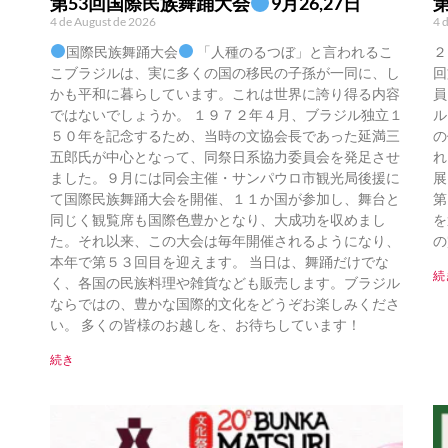
第53回国際民族舞踊大会
9月26,27日
4 de August de 2026
4 
国際民族舞踊大会
「人種のるつぼ」と言われるこ
２
こブラジルは、実に多くの国の移民の子孫が一同に、し
回
かも平和に暮らしています。これは世界に誇り得る内容
員
ではないでしょうか。 １９７２年４月、ブラジル独立１
ル
５０年を記念するため、当時の文協会長であった延満三
の
五郎氏が中心となって、同祭日系協力委員会を発足させ
れ
ました。９月には同会主催・サンパウロ市観光局後援に
展
て国際民族舞踊大会を開催、１１か国が参加し、舞台と
第
同じく観覧席も国際色豊かとなり、大成功を収めまし
を
た。それ以来、この大会は毎年開催されるようになり、
の
本年で第５３回目を迎えます。 当日は、舞踊だけでな
続
く、各国の民族料理や雑貨なども販売します。ブラジル
ならではの、豊かな国際的文化をどうぞお楽しみくださ
い。 多くの皆様のお越しを、お待ちしています！
続き