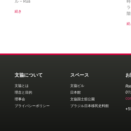
ル – Rua
時
ラ
続き
階
続
文協について
スペース
お
文協とは
文協ビル
Ru
01
理念と目的
日本館
co
理事会
文協国士舘公園
プライバシーポリシー
ブラジル日本移民史料館
+5