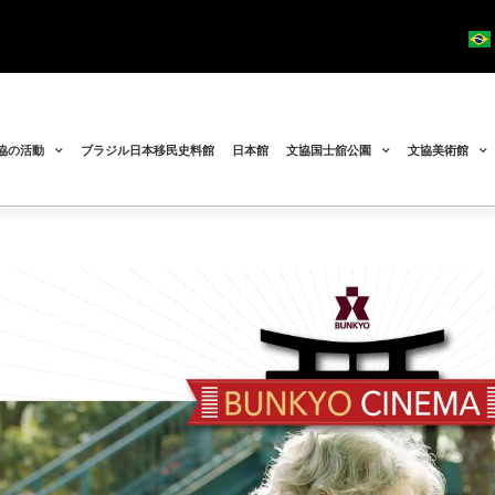
協の活動
ブラジル日本移民史料館
日本館
文協国士舘公園
文協美術館