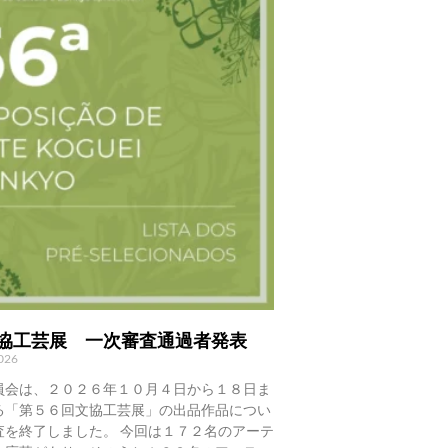
文協工芸展 一次審査通過者発表
2026
員会は、２０２６年１０月４日から１８日ま
る「第５６回文協工芸展」の出品作品につい
査を終了しました。 今回は１７２名のアーテ