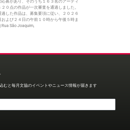
の応募があり、そのうち１６３名のアーティ
４２０点の作品が一次審査を通過しました。
通過した作品は、募集要項に従い、２０２６
日および２４日の午前１０時から午後５時ま
a São Joaquim,
ー
込むと毎月文協のイベントやニュース情報が届きます