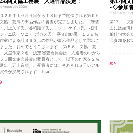
第56回文協工芸展 入選作品決定！
第17回文
~◇参加
de August de 2026
30 de July de 
０２６年１０月４日から１８日まで開催される第５６
文協工芸展の出品作品の審査が完了しました。（審査
第17回 文
：川上久子氏、谷崎順子氏、ニシエ･ケイコ氏、桜田
まには如何
シアニ氏、ソニア･ボガス氏） 審査の結果、１５９名
伯俳句大会
作家による計３６３点の作品が展示作品として選出さ
会参加をお
ました。おめでとうございます！ 第５６回文協工芸
－－－－－
 入選作家２名 決定 審査委員会は、入選者の中から
－－－－－
５６回文協文芸賞の受賞者として、以下の作家を２名
続き
選出（五十音順）。受賞者には、それぞれ５千レアル
賞金が授与されます。 Igor
き