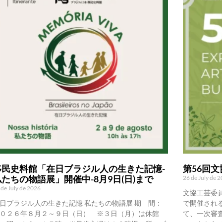
移民史料館「在日ブラジル人の生きた記憶-
第56回
私たちの物語展」開催中-8月9日(日)まで
26 de July de 
 de July de 2026
文協工芸委
日ブラジル人の生きた記憶 私たちの物語展 期 間：
で開催され
０２６年８月２～９日（日） ※３日（月）は休館
て、一次審