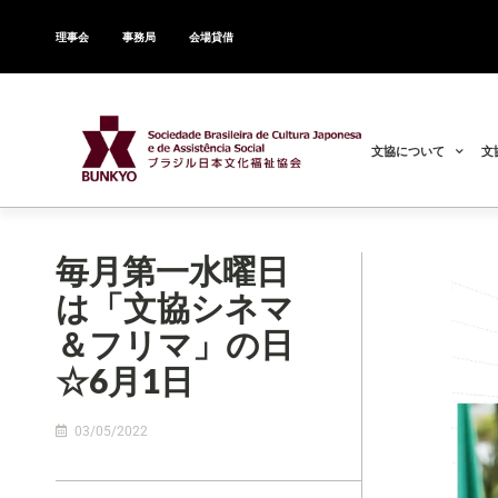
理事会
事務局
会場貸借
文協について
文
毎月第一水曜日
は「文協シネマ
＆フリマ」の日
☆6月1日
03/05/2022