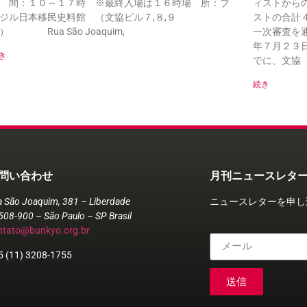
 間：１０～１７時 ※最終入場は１６時場 所：ブ
ィストから
ジル日本移民史料館 （文協ビル７,８,９
ストの合計
） Rua São Joaquim,
一次審査を
年７月２３
き
でに、文協（Ru
続き
問い合わせ
月刊ニュースレタ
a São Joaquim, 381 – Liberdade
ニュースレターを申し
508-900 – São Paulo – SP Brasil
ntato@bunkyo.org.br
5 (11) 3208-1755
送信