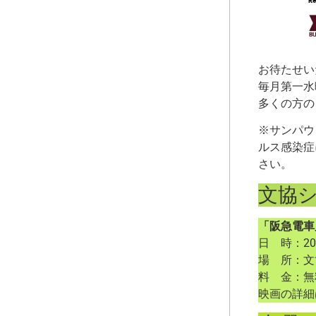
お待たせい
毎月第一水
多くの方の
※サンパウロ
ルス感染症
さい。
文協
「阪急電車
日 時：20
場 所：文
料 金：
映画の詳