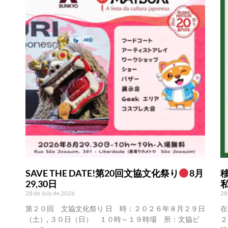
SAVE THE DATE!第20回文協文化祭り
8月
29,30日
28 de July de 2026
28
第２０回 文協文化祭り 日 時：２０２６年８月２９日
在
（土）, ３０日（日） １０時～１９時場 所：文協ビ
２