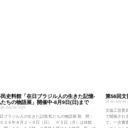
移民史料館「在日ブラジル人の生きた記憶-
第56回
私たちの物語展」開催中-8月9日(日)まで
26 de July de
 de July de 2026
文協工芸委
日ブラジル人の生きた記憶 私たちの物語展 期 間：
で開催され
０２６年８月２～９日（日） ※３日（月）は休館
て、一次審