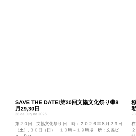
SAVE THE DATE!第20回文協文化祭り🔴8
月29,30日
28 de July de 2026
28
第２０回 文協文化祭り 日 時：２０２６年８月２９日
在
（土）, ３０日（日） １０時～１９時場 所：文協ビ
２