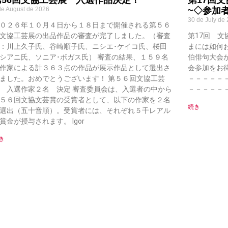
de August de 2026
~◇参加
30 de July de
０２６年１０月４日から１８日まで開催される第５６
文協工芸展の出品作品の審査が完了しました。（審査
第17回 文
：川上久子氏、谷崎順子氏、ニシエ･ケイコ氏、桜田
まには如何
シアニ氏、ソニア･ボガス氏） 審査の結果、１５９名
伯俳句大会
作家による計３６３点の作品が展示作品として選出さ
会参加をお
ました。おめでとうございます！ 第５６回文協工芸
－－－－－
 入選作家２名 決定 審査委員会は、入選者の中から
－－－－－
５６回文協文芸賞の受賞者として、以下の作家を２名
続き
選出（五十音順）。受賞者には、それぞれ５千レアル
賞金が授与されます。 Igor
き