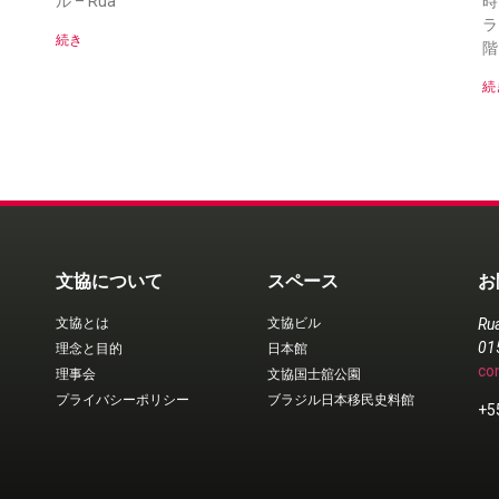
ル – Rua
時
ラ
続き
階
続
文協について
スペース
お
文協とは
文協ビル
Ru
01
理念と目的
日本館
co
理事会
文協国士舘公園
プライバシーポリシー
ブラジル日本移民史料館
+5