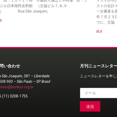
 間：１０～１７時 ※最終入場は１６時場 所：ブ
ィストから
ジル日本移民史料館 （文協ビル７,８,９
ストの合計
） Rua São Joaquim,
一次審査を
年７月２３
き
でに、文協（Ru
続き
問い合わせ
月刊ニュースレタ
a São Joaquim, 381 – Liberdade
ニュースレターを申し
508-900 – São Paulo – SP Brasil
ntato@bunkyo.org.br
5 (11) 3208-1755
送信