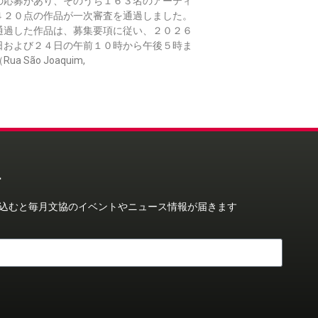
の応募があり、そのうち１６３名のアーティ
４２０点の作品が一次審査を通過しました。
通過した作品は、募集要項に従い、２０２６
日および２４日の午前１０時から午後５時ま
a São Joaquim,
ー
込むと毎月文協のイベントやニュース情報が届きます