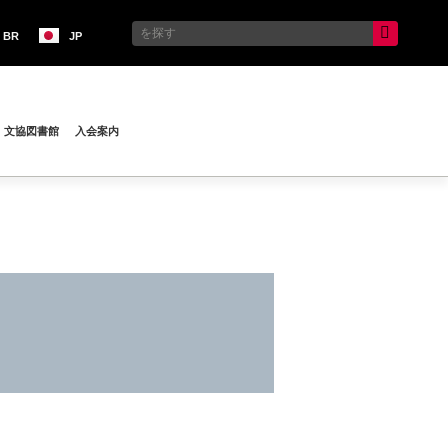
BR
JP
文協図書館
入会案内
い