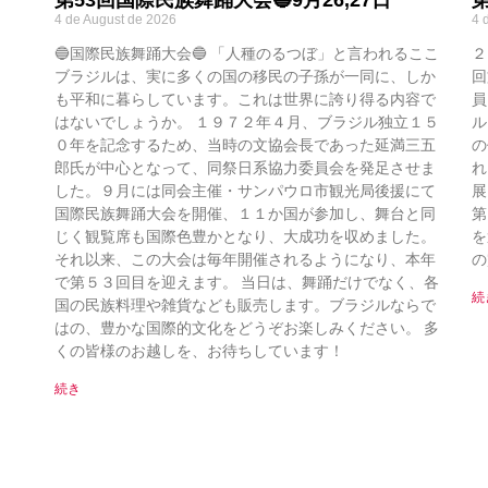
4 de August de 2026
4 
🔵国際民族舞踊大会🔵 「人種のるつぼ」と言われるここ
２
ブラジルは、実に多くの国の移民の子孫が一同に、しか
回
も平和に暮らしています。これは世界に誇り得る内容で
員
はないでしょうか。 １９７２年４月、ブラジル独立１５
ル
０年を記念するため、当時の文協会長であった延満三五
の
郎氏が中心となって、同祭日系協力委員会を発足させま
れ
した。９月には同会主催・サンパウロ市観光局後援にて
展
国際民族舞踊大会を開催、１１か国が参加し、舞台と同
第
じく観覧席も国際色豊かとなり、大成功を収めました。
を
それ以来、この大会は毎年開催されるようになり、本年
の
で第５３回目を迎えます。 当日は、舞踊だけでなく、各
続
国の民族料理や雑貨なども販売します。ブラジルならで
はの、豊かな国際的文化をどうぞお楽しみください。 多
くの皆様のお越しを、お待ちしています！
続き