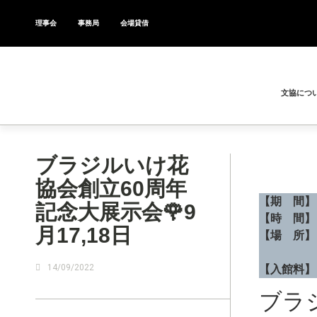
理事会
事務局
会場貸借
文協につ
ブラジルいけ花
協会創立60周年
【期 間】
記念大展示会🌹9
【時 間
月17,18日
【場 所】
Rua 
14/09/2022
【入館料】
ブラ