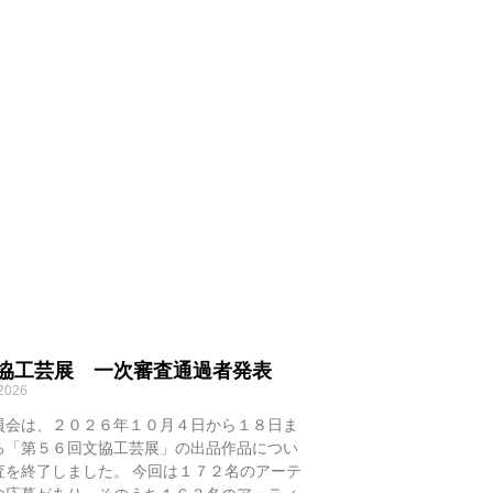
文協工芸展 一次審査通過者発表
 2026
員会は、２０２６年１０月４日から１８日ま
る「第５６回文協工芸展」の出品作品につい
査を終了しました。 今回は１７２名のアーテ