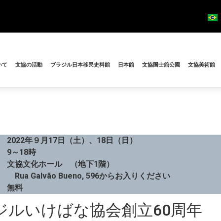
いて
文協の活動
ブラジル日本移民史料館
日本館
文協国士舘公園
文協美術館
 2022年９月17日（土）、18日（日）
】 9～18時
 文協文化ホール （地下1階）
Galvão Bueno, 596からお入りくださ
 無料
ジルいけばな協会創立60周年