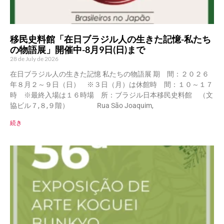
移民史料館「在日ブラジル人の生きた記憶-私たち
の物語展」開催中-8月9日(日)まで
28 de July de 2026
在日ブラジル人の生きた記憶 私たちの物語展 期 間：２０２６
年８月２～９日（日） ※３日（月）は休館時 間：１０～１７
時 ※最終入場は１６時場 所：ブラジル日本移民史料館 （文
協ビル７,８,９階） Rua São Joaquim,
続き