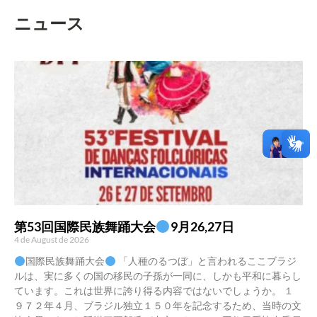
ニュース
第53回国際民族舞踊大会
9月26,27日
4 de August de 2026
国際民族舞踊大会
「人種のるつぼ」と言われるここブラジ
ルは、実に多くの国の移民の子孫が一同に、しかも平和に暮らし
ています。これは世界に誇り得る内容ではないでしょうか。 １
９７２年４月、ブラジル独立１５０年を記念するため、当時の文