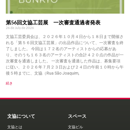
第56回文協工芸展 一次審査通過者発表
26 de July de 2026
文協工芸委員会は、２０２６年１０月４日から１８日まで開催さ
れる「第５６回文協工芸展」の出品作品について、一次審査を終
了しました。 今回は１７２名のアーティストからの応募があ
り、そのうち１６３名のアーティストの合計４２０点の作品が一
次審査を通過しました。 一次審査を通過した作品は、募集要項
に従い、２０２６年７月２３日および２４日の午前１０時から午
後５時までに、文協（Rua São Joaquim,
続き
文協について
スペース
文協とは
文協ビル