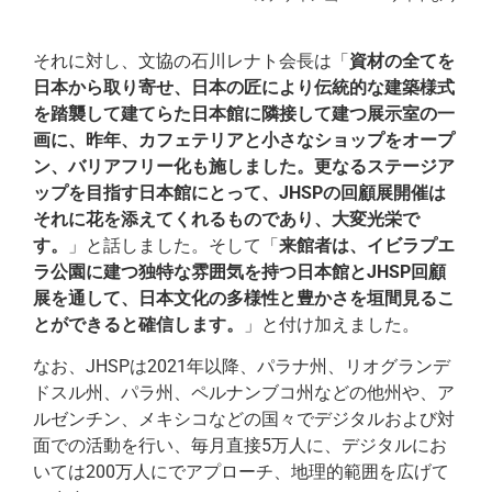
それに対し、文協の石川レナト会長は「
資材の全てを
日本から取り寄せ、日本の匠により伝統的な建築様式
を踏襲して建てらた日本館に隣接して建つ展示室の一
画に、昨年、カフェテリアと小さなショップをオープ
ン、バリアフリー化も施しました。更なるステージア
ップを目指す日本館にとって、JHSPの回顧展開催は
それに花を添えてくれるものであり、大変光栄で
す。
」と話しました。そして「
来館者は、イビラプエ
ラ公園に建つ独特な雰囲気を持つ日本館とJHSP回顧
展を通して、日本文化の多様性と豊かさを垣間見るこ
とができると確信します。
」と付け加えました。
なお、JHSPは2021年以降、パラナ州、リオグランデ
ドスル州、パラ州、ペルナンブコ州などの他州や、ア
ルゼンチン、メキシコなどの国々でデジタルおよび対
面での活動を行い、毎月直接5万人に、デジタルにお
いては200万人にでアプローチ、地理的範囲を広げて