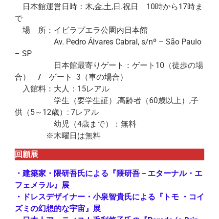
日本館運営日時：木,金,土,日.祝日
10時から17時ま
で
場 所：イビラプエラ公園内日本館
Av. Pedro Álvares Cabral, s/nº – São Paulo
– SP
日本館最寄りゲート：ゲート10（徒歩の場
合）
/
ゲート 3（車の場合）
入館料：大人：15レアル
学生（要学生証）,高齢者（60歳以上）,子
供（5～12歳）: 7レアル
幼児（4歳まで）：無料
※木曜日は無料
回顧展
・建築家・隈研吾氏による『隈研吾－エターナル・エ
フェメラル』展
・ドレスデザイナー・小泉智貴氏による『トモ ・コイ
ズミの幻想的な宇宙』展