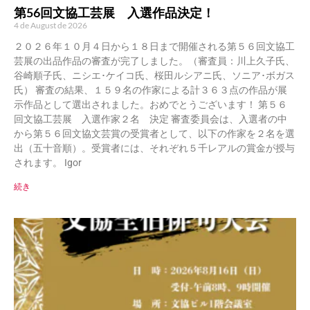
第56回文協工芸展 入選作品決定！
4 de August de 2026
２０２６年１０月４日から１８日まで開催される第５６回文協工
芸展の出品作品の審査が完了しました。（審査員：川上久子氏、
谷崎順子氏、ニシエ･ケイコ氏、桜田ルシアニ氏、ソニア･ボガス
氏） 審査の結果、１５９名の作家による計３６３点の作品が展
示作品として選出されました。おめでとうございます！ 第５６
回文協工芸展 入選作家２名 決定 審査委員会は、入選者の中
から第５６回文協文芸賞の受賞者として、以下の作家を２名を選
出（五十音順）。受賞者には、それぞれ５千レアルの賞金が授与
されます。 Igor
続き