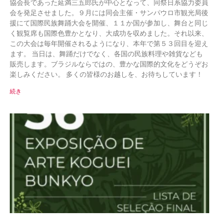
協会長であった延満三五郎氏が中心となって、同祭日系協力委員
会を発足させました。９月には同会主催・サンパウロ市観光局後
援にて国際民族舞踊大会を開催、１１か国が参加し、舞台と同じ
く観覧席も国際色豊かとなり、大成功を収めました。それ以来、
この大会は毎年開催されるようになり、本年で第５３回目を迎え
ます。 当日は、舞踊だけでなく、各国の民族料理や雑貨なども
販売します。ブラジルならではの、豊かな国際的文化をどうぞお
楽しみください。 多くの皆様のお越しを、お待ちしています！
続き