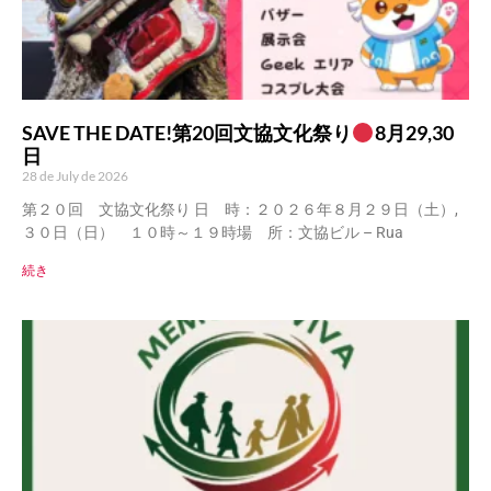
SAVE THE DATE!第20回文協文化祭り
8月29,30
日
28 de July de 2026
第２０回 文協文化祭り 日 時：２０２６年８月２９日（土）,
３０日（日） １０時～１９時場 所：文協ビル – Rua
続き