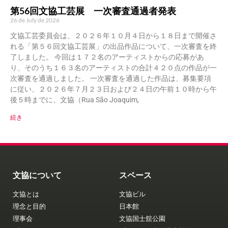
第56回文協工芸展 一次審査通過者発表
26 de July de 2026
文協工芸委員会は、２０２６年１０月４日から１８日まで開催さ
れる「第５６回文協工芸展」の出品作品について、一次審査を終
了しました。 今回は１７２名のアーティストからの応募があ
り、そのうち１６３名のアーティストの合計４２０点の作品が一
次審査を通過しました。 一次審査を通過した作品は、募集要項
に従い、２０２６年７月２３日および２４日の午前１０時から午
後５時までに、文協（Rua São Joaquim,
続き
文協について
スペース
文協とは
文協ビル
理念と目的
日本館
理事会
文協国士舘公園