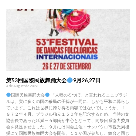
第53回国際民族舞踊大会
9月26,27日
4 de August de 2026
国際民族舞踊大会
「人種のるつぼ」と言われるここブラジ
ルは、実に多くの国の移民の子孫が一同に、しかも平和に暮らし
ています。これは世界に誇り得る内容ではないでしょうか。 １
９７２年４月、ブラジル独立１５０年を記念するため、当時の文
協会長であった延満三五郎氏が中心となって、同祭日系協力委員
会を発足させました。９月には同会主催・サンパウロ市観光局後
援にて国際民族舞踊大会を開催、１１か国が参加し、舞台と同じ