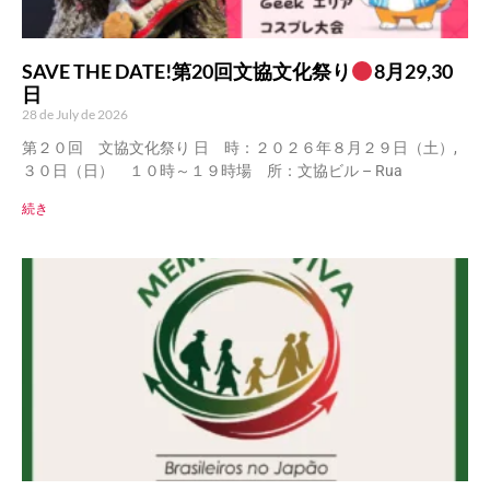
SAVE THE DATE!第20回文協文化祭り
8月29,30
日
28 de July de 2026
第２０回 文協文化祭り 日 時：２０２６年８月２９日（土）,
３０日（日） １０時～１９時場 所：文協ビル – Rua
続き