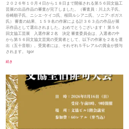
２０２６年１０月４日から１８日まで開催される第５６回文協工
芸展の出品作品の審査が完了しました。（審査員：川上久子氏、
谷崎順子氏、ニシエ･ケイコ氏、桜田ルシアニ氏、ソニア･ボガス
氏） 審査の結果、１５９名の作家による計３６３点の作品が展
示作品として選出されました。おめでとうございます！ 第５６
回文協工芸展 入選作家２名 決定 審査委員会は、入選者の中
から第５６回文協文芸賞の受賞者として、以下の作家を２名を選
出（五十音順）。受賞者には、それぞれ５千レアルの賞金が授与
されます。 Igor
続き