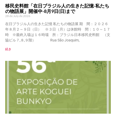
移民史料館「在日ブラジル人の生きた記憶-私たち
の物語展」開催中-8月9日(日)まで
28 de July de 2026
在日ブラジル人の生きた記憶 私たちの物語展 期 間：２０２６
年８月２～９日（日） ※３日（月）は休館時 間：１０～１７
時 ※最終入場は１６時場 所：ブラジル日本移民史料館 （文
協ビル７,８,９階） Rua São Joaquim,
続き