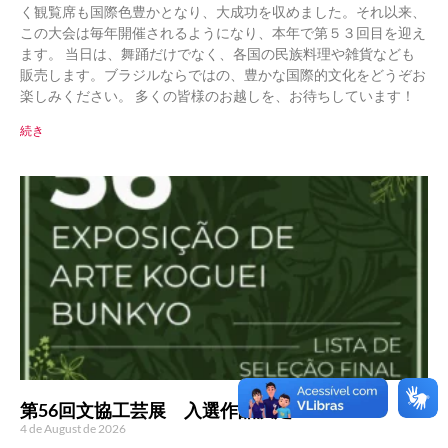
く観覧席も国際色豊かとなり、大成功を収めました。それ以来、
この大会は毎年開催されるようになり、本年で第５３回目を迎え
ます。 当日は、舞踊だけでなく、各国の民族料理や雑貨なども
販売します。ブラジルならではの、豊かな国際的文化をどうぞお
楽しみください。 多くの皆様のお越しを、お待ちしています！
続き
第56回文協工芸展 入選作品決定！
4 de August de 2026