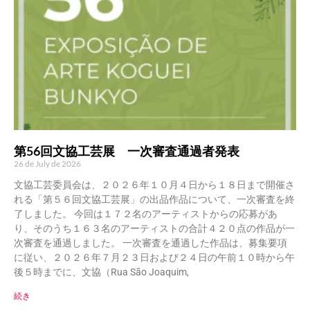
第56回文協工芸展 一次審査通過者発表
26 de July de 2026
文協工芸委員会は、２０２６年１０月４日から１８日まで開催さ
れる「第５６回文協工芸展」の出品作品について、一次審査を終
了しました。 今回は１７２名のアーティストからの応募があ
り、そのうち１６３名のアーティストの合計４２０点の作品が一
次審査を通過しました。 一次審査を通過した作品は、募集要項
に従い、２０２６年７月２３日および２４日の午前１０時から午
後５時までに、文協（Rua São Joaquim,
続き