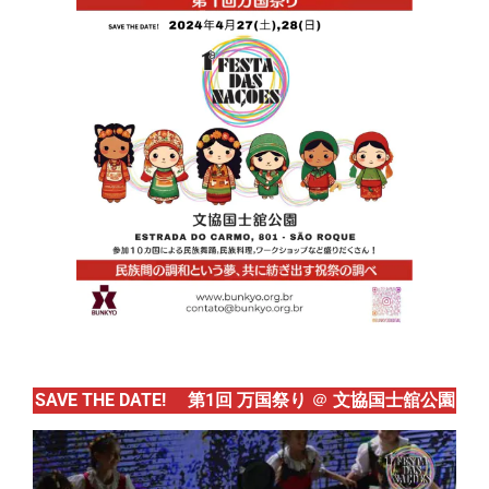
SAVE THE DATE!
第1回 万国祭り
＠
文協国士舘公園