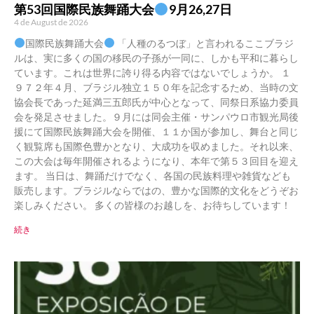
第53回国際民族舞踊大会
9月26,27日
4 de August de 2026
国際民族舞踊大会
「人種のるつぼ」と言われるここブラジ
ルは、実に多くの国の移民の子孫が一同に、しかも平和に暮らし
ています。これは世界に誇り得る内容ではないでしょうか。 １
９７２年４月、ブラジル独立１５０年を記念するため、当時の文
協会長であった延満三五郎氏が中心となって、同祭日系協力委員
会を発足させました。９月には同会主催・サンパウロ市観光局後
援にて国際民族舞踊大会を開催、１１か国が参加し、舞台と同じ
く観覧席も国際色豊かとなり、大成功を収めました。それ以来、
この大会は毎年開催されるようになり、本年で第５３回目を迎え
ます。 当日は、舞踊だけでなく、各国の民族料理や雑貨なども
販売します。ブラジルならではの、豊かな国際的文化をどうぞお
楽しみください。 多くの皆様のお越しを、お待ちしています！
続き