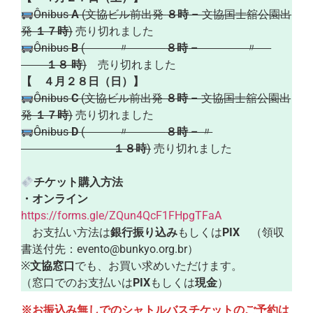
Ônibus
A
(文協ビル前出発
８時
– 文協国士舘公園出
発
１７時
)
売り切れました
Ônibus
B
( 〃
８時
– 〃
１８ 時
)
売り切れました
【 ４月２８日（日）】
Ônibus
C
(文協ビル前出発
８時
– 文協国士舘公園出
発
１７時
)
売り切れました
Ônibus
D
( 〃
８時
– 〃
１８時
)
売り切れました
チケット購入方法
・オンライン
https://forms.gle/ZQun4QcF1FHpgTFaA
お支払い方法は
銀行振り込み
もしくは
PIX
（領収
書送付先：evento@bunkyo.org.br）
※
文協窓口
でも、お買い求めいただけます。
（窓口でのお支払いは
PIX
もしくは
現金
）
※お振込み無しでのシャトルバスチケットのご予約は