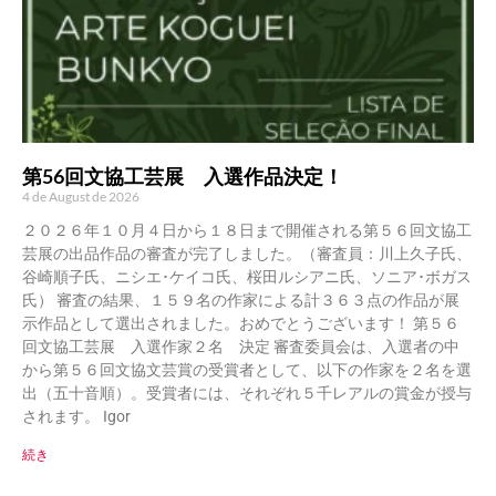
第56回文協工芸展 入選作品決定！
4 de August de 2026
２０２６年１０月４日から１８日まで開催される第５６回文協工
芸展の出品作品の審査が完了しました。（審査員：川上久子氏、
谷崎順子氏、ニシエ･ケイコ氏、桜田ルシアニ氏、ソニア･ボガス
氏） 審査の結果、１５９名の作家による計３６３点の作品が展
示作品として選出されました。おめでとうございます！ 第５６
回文協工芸展 入選作家２名 決定 審査委員会は、入選者の中
から第５６回文協文芸賞の受賞者として、以下の作家を２名を選
出（五十音順）。受賞者には、それぞれ５千レアルの賞金が授与
されます。 Igor
続き