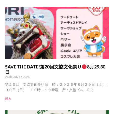
SAVE THE DATE!第20回文協文化祭り
8月29,30
日
28 de July de 2026
第２０回 文協文化祭り 日 時：２０２６年８月２９日（土）,
３０日（日） １０時～１９時場 所：文協ビル – Rua
続き