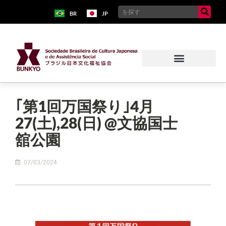
BR
JP
｢第1回万国祭り｣4月
27(土),28(日) @文協国士
舘公園
07/03/2024