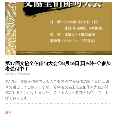
第17回文協全伯俳句大会◇8月16日(日)9時~◇参加
者受付中！
30 de July de 2026
第17回 文協全伯俳句大会のご案内 俳句愛好者の皆さまには如
何お過ごしでございますか。 今年も文協主催全伯俳句大会が開
催されることになりました。 皆さまの大会参加をお待ち申し上
げております。 －－－－－－－－－－－－－－－－－－－－－
－－－－－－－－－－－－－－－－－－－－－－－－－－－－－
続き