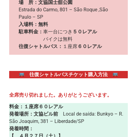
場 所：文協国士舘公園
Estrada do Carmo, 801 – São Roque ,São
Paulo – SP
入場料：無料
駐車料金：
車一台につき
５０レアル
バイクは無料
往復シャトルバス：
１座席
６０レアル
往復シャトルバスチケット購入方法
全席売り切れました。ありがとうございます。
料金：１座席６０レアル
発着場所：文協ビル前
Local de saída: Bunkyo – R.
São Joaquim, 381 – Liberdade/SP
発着時間：
【 ４月２７日（土）】