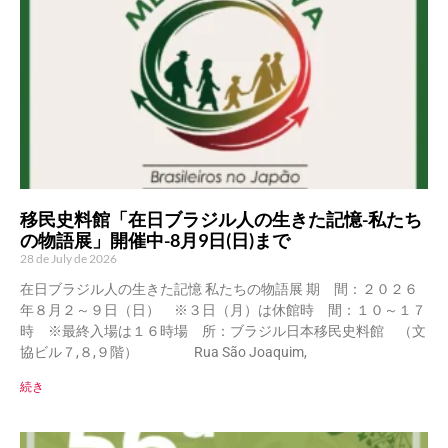
移民史料館「在日ブラジル人の生きた記憶-私たち
の物語展」開催中-8月9日(日)まで
28 de July de 2026
在日ブラジル人の生きた記憶 私たちの物語展 期 間：２０２６
年８月２～９日（日） ※３日（月）は休館時 間：１０～１７
時 ※最終入場は１６時場 所：ブラジル日本移民史料館 （文
協ビル７,８,９階） Rua São Joaquim,
続き