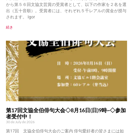
から第５６回文協文芸賞の受賞者として、以下の作家を２名を選
出（五十音順）。受賞者には、それぞれ５千レアルの賞金が授与
されます。 Igor
続き
第17回文協全伯俳句大会◇8月16日(日)9時~◇参加
者受付中！
30 de July de 2026
第17回 文協全伯俳句大会のご案内 俳句愛好者の皆さまには如