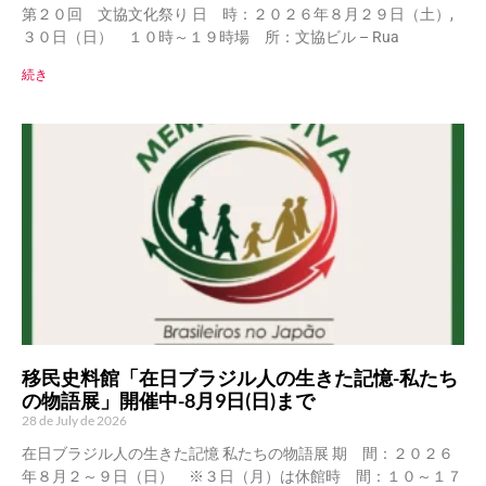
第２０回 文協文化祭り 日 時：２０２６年８月２９日（土）,
３０日（日） １０時～１９時場 所：文協ビル – Rua
続き
移民史料館「在日ブラジル人の生きた記憶-私たち
の物語展」開催中-8月9日(日)まで
28 de July de 2026
在日ブラジル人の生きた記憶 私たちの物語展 期 間：２０２６
年８月２～９日（日） ※３日（月）は休館時 間：１０～１７