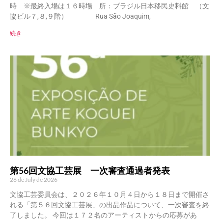
時 ※最終入場は１６時場 所：ブラジル日本移民史料館 （文
協ビル７,８,９階） Rua São Joaquim,
続き
第56回文協工芸展 一次審査通過者発表
26 de July de 2026
文協工芸委員会は、２０２６年１０月４日から１８日まで開催さ
れる「第５６回文協工芸展」の出品作品について、一次審査を終
了しました。 今回は１７２名のアーティストからの応募があ