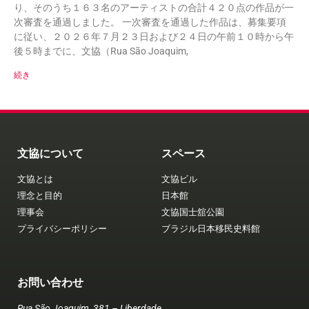
り、そのうち１６３名のアーティストの合計４２０点の作品が一
次審査を通過しました。 一次審査を通過した作品は、募集要項
に従い、２０２６年７月２３日および２４日の午前１０時から午
後５時までに、文協（Rua São Joaquim,
続き
文協について
スペース
文協とは
文協ビル
理念と目的
日本館
理事会
文協国士舘公園
プライバシーポリシー
ブラジル日本移民史料館
お問い合わせ
Rua São Joaquim, 381 – Liberdade