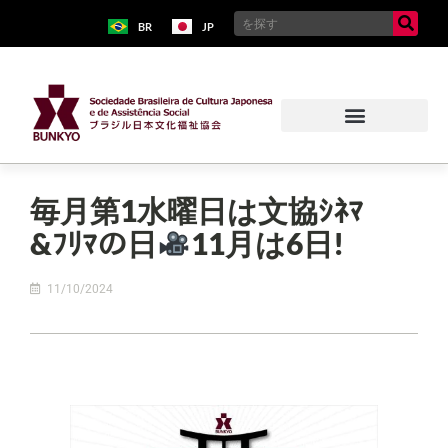
BR
JP
毎月第1水曜日は文協ｼﾈﾏ
&ﾌﾘﾏの日
11月は6日!
11/10/2024