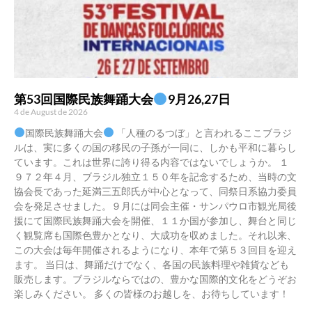
第53回国際民族舞踊大会
9月26,27日
4 de August de 2026
国際民族舞踊大会
「人種のるつぼ」と言われるここブラジ
ルは、実に多くの国の移民の子孫が一同に、しかも平和に暮らし
ています。これは世界に誇り得る内容ではないでしょうか。 １
９７２年４月、ブラジル独立１５０年を記念するため、当時の文
協会長であった延満三五郎氏が中心となって、同祭日系協力委員
会を発足させました。９月には同会主催・サンパウロ市観光局後
援にて国際民族舞踊大会を開催、１１か国が参加し、舞台と同じ
く観覧席も国際色豊かとなり、大成功を収めました。それ以来、
この大会は毎年開催されるようになり、本年で第５３回目を迎え
ます。 当日は、舞踊だけでなく、各国の民族料理や雑貨なども
販売します。ブラジルならではの、豊かな国際的文化をどうぞお
楽しみください。 多くの皆様のお越しを、お待ちしています！