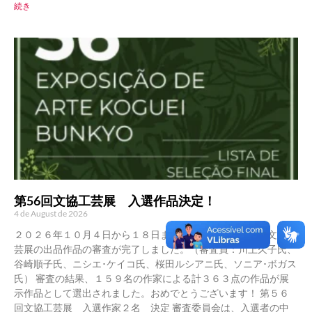
続き
第56回文協工芸展 入選作品決定！
4 de August de 2026
２０２６年１０月４日から１８日まで開催される第５６回文協工
芸展の出品作品の審査が完了しました。（審査員：川上久子氏、
谷崎順子氏、ニシエ･ケイコ氏、桜田ルシアニ氏、ソニア･ボガス
氏） 審査の結果、１５９名の作家による計３６３点の作品が展
示作品として選出されました。おめでとうございます！ 第５６
回文協工芸展 入選作家２名 決定 審査委員会は、入選者の中