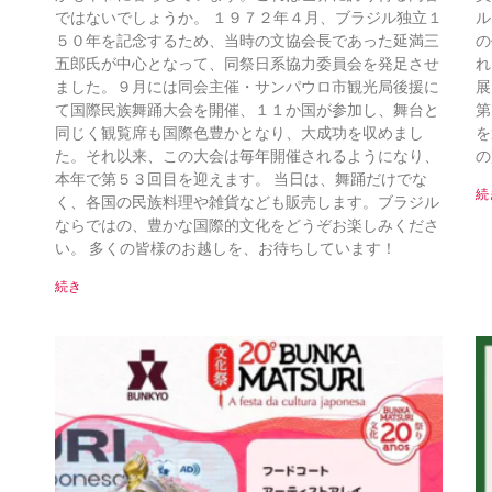
ではないでしょうか。 １９７２年４月、ブラジル独立１
ル
５０年を記念するため、当時の文協会長であった延満三
の
五郎氏が中心となって、同祭日系協力委員会を発足させ
れ
ました。９月には同会主催・サンパウロ市観光局後援に
展
て国際民族舞踊大会を開催、１１か国が参加し、舞台と
第
同じく観覧席も国際色豊かとなり、大成功を収めまし
を
た。それ以来、この大会は毎年開催されるようになり、
の
本年で第５３回目を迎えます。 当日は、舞踊だけでな
続
く、各国の民族料理や雑貨なども販売します。ブラジル
ならではの、豊かな国際的文化をどうぞお楽しみくださ
い。 多くの皆様のお越しを、お待ちしています！
続き