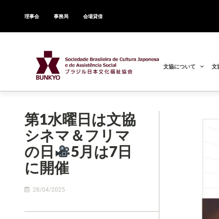
理事会
事務局
会場貸借
文協について
文
第1水曜日は文協
シネマ＆フリマ
の日
5月は7日
に開催
28/04/2025