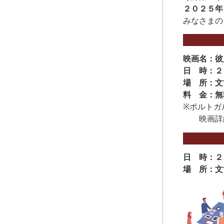
２０２５年
みなさまの
映画名：彼
日 時：２
場 所：文
料 金：無
※ポルトガ
映画詳
日 時：２
場 所：文