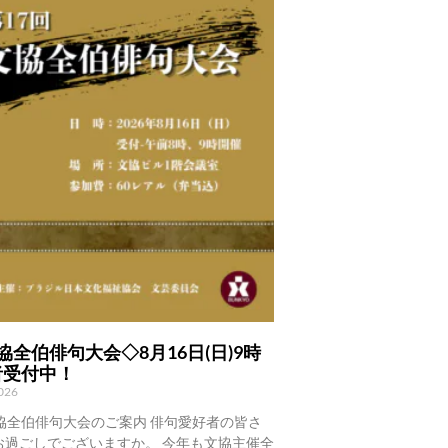
協全伯俳句大会◇8月16日(日)9時
者受付中！
2026
協全伯俳句大会のご案内 俳句愛好者の皆さ
お過ごしでございますか。 今年も文協主催全