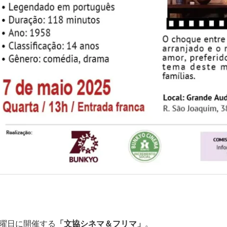
曜日に開催する
「文協シネマ＆フリマ」
。