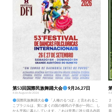
第53回国際民族舞踊大会
9月26,27日
4 de August de 2026
4 
国際民族舞踊大会
「人種のるつぼ」と言われるこ
２
こブラジルは、実に多くの国の移民の子孫が一同に、し
回
かも平和に暮らしています。これは世界に誇り得る内容
員