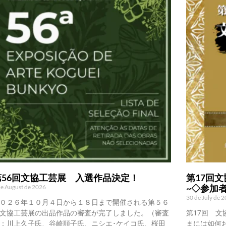
第56回文協工芸展 入選作品決定！
第17回文
~◇参加
de August de 2026
30 de July de 
０２６年１０月４日から１８日まで開催される第５６
文協工芸展の出品作品の審査が完了しました。（審査
第17回 文
：川上久子氏、谷崎順子氏、ニシエ･ケイコ氏、桜田
まには如何