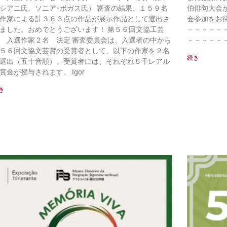
シアニ氏、ソニア･ボガス氏） 審査の結果、１５９名
伯俳句大会
作家による計３６３点の作品が展示作品として選出さ
会参加をお
ました。おめでとうございます！ 第５６回文協工芸
－－－－－
 入選作家２名 決定 審査委員会は、入選者の中から
－－－－－
５６回文協文芸賞の受賞者として、以下の作家を２名
続き
選出（五十音順）。受賞者には、それぞれ５千レアル
賞金が授与されます。 Igor
き