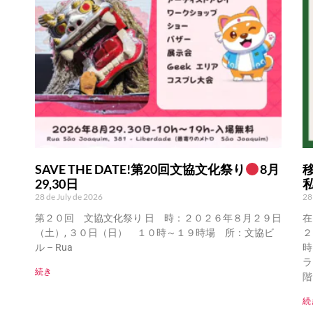
SAVE THE DATE!第20回文協文化祭り
8月
29,30日
28 de July de 2026
28
第２０回 文協文化祭り 日 時：２０２６年８月２９日
在
（土）, ３０日（日） １０時～１９時場 所：文協ビ
２
ル – Rua
時
ラ
続き
階
続