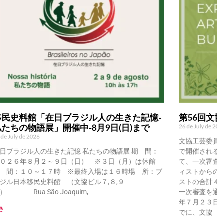
移民史料館「在日ブラジル人の生きた記憶-
第56回
私たちの物語展」開催中-8月9日(日)まで
26 de July de 
 de July de 2026
文協工芸委
日ブラジル人の生きた記憶 私たちの物語展 期 間：
で開催され
０２６年８月２～９日（日） ※３日（月）は休館
て、一次審
 間：１０～１７時 ※最終入場は１６時場 所：ブ
ィストから
ジル日本移民史料館 （文協ビル７,８,９
ストの合計
） Rua São Joaquim,
一次審査を
年７月２３
き
でに、文協（Ru