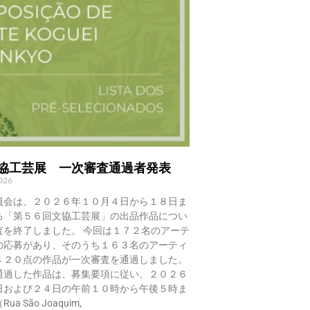
文協工芸展 一次審査通過者発表
2026
員会は、２０２６年１０月４日から１８日ま
る「第５６回文協工芸展」の出品作品につい
査を終了しました。 今回は１７２名のアーテ
の応募があり、そのうち１６３名のアーティ
４２０点の作品が一次審査を通過しました。
通過した作品は、募集要項に従い、２０２６
日および２４日の午前１０時から午後５時ま
a São Joaquim,