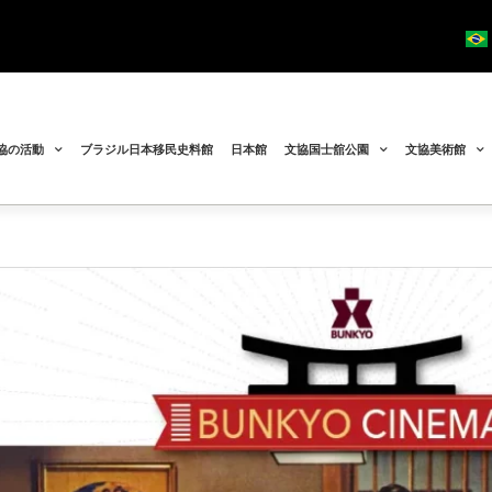
協の活動
ブラジル日本移民史料館
日本館
文協国士舘公園
文協美術館