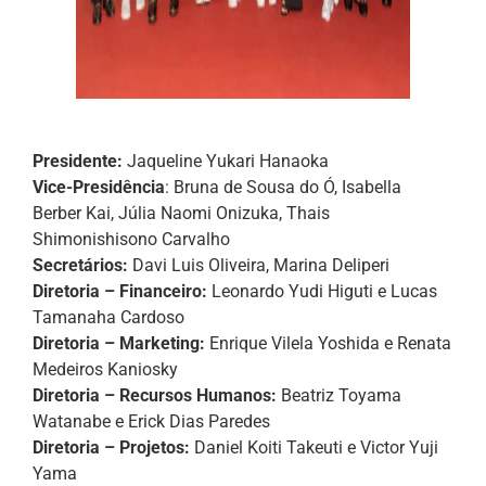
Presidente:
Jaqueline Yukari Hanaoka
Vice-Presidência
: Bruna de Sousa do Ó, Isabella
Berber Kai, Júlia Naomi Onizuka, Thais
Shimonishisono Carvalho
Secretários:
Davi Luis Oliveira, Marina Deliperi
Diretoria – Financeiro:
Leonardo Yudi Higuti e Lucas
Tamanaha Cardoso
Diretoria – Marketing:
Enrique Vilela Yoshida e Renata
Medeiros Kaniosky
Diretoria – Recursos Humanos:
Beatriz Toyama
Watanabe e Erick Dias Paredes
Diretoria – Projetos:
Daniel Koiti Takeuti e Victor Yuji
Yama