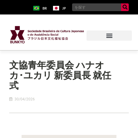
BR
JP
文協青年委員会 ハナオ
カ･ユカリ 新委員長 就任
式
30/04/2026