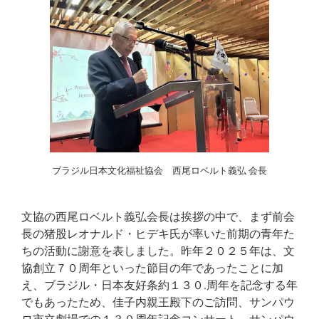
ブラジル日本文化福祉協会 西尾ロベルト義弘 会長
文協の西尾ロベルト義弘会長は挨拶の中で、まず前会
長の猪股レオナルド・ヒデキ氏が率いた前期の青年た
ちの活動に謝意を表しました。昨年２０２５年は、文
協創立７０周年といった節目の年であったことに加
え、ブラジル・日本友好条約１３０.周年を記念する年
でもあったため、佳子内親王殿下のご訪問、サンパウ