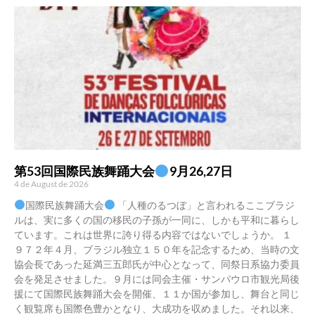
第53回国際民族舞踊大会
9月26,27日
4 de August de 2026
国際民族舞踊大会
「人種のるつぼ」と言われるここブラジ
ルは、実に多くの国の移民の子孫が一同に、しかも平和に暮らし
ています。これは世界に誇り得る内容ではないでしょうか。 １
９７２年４月、ブラジル独立１５０年を記念するため、当時の文
協会長であった延満三五郎氏が中心となって、同祭日系協力委員
会を発足させました。９月には同会主催・サンパウロ市観光局後
援にて国際民族舞踊大会を開催、１１か国が参加し、舞台と同じ
く観覧席も国際色豊かとなり、大成功を収めました。それ以来、