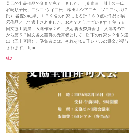
芸展の出品作品の審査が完了しました。（審査員：川上久子氏、
谷崎順子氏、ニシエ･ケイコ氏、桜田ルシアニ氏、ソニア･ボガス
氏） 審査の結果、１５９名の作家による計３６３点の作品が展
示作品として選出されました。おめでとうございます！ 第５６
回文協工芸展 入選作家２名 決定 審査委員会は、入選者の中
から第５６回文協文芸賞の受賞者として、以下の作家を２名を選
出（五十音順）。受賞者には、それぞれ５千レアルの賞金が授与
されます。 Igor
続き