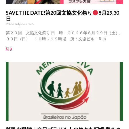
SAVE THE DATE!第20回文協文化祭り
8月29,30
日
28 de July de 2026
第２０回 文協文化祭り 日 時：２０２６年８月２９日（土）,
３０日（日） １０時～１９時場 所：文協ビル – Rua
続き