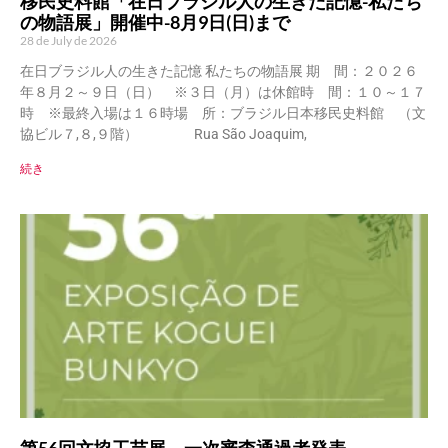
移民史料館「在日ブラジル人の生きた記憶-私たち
の物語展」開催中-8月9日(日)まで
28 de July de 2026
在日ブラジル人の生きた記憶 私たちの物語展 期 間：２０２６
年８月２～９日（日） ※３日（月）は休館時 間：１０～１７
時 ※最終入場は１６時場 所：ブラジル日本移民史料館 （文
協ビル７,８,９階） Rua São Joaquim,
続き
第56回文協工芸展 一次審査通過者発表