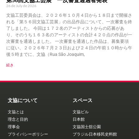
26 de July de 2026
文協工芸委員会は、２０２６年１０月４日から１８日まで開催さ
れる「第５６回文協工芸展」の出品作品について、一次審査を終
了しました。 今回は１７２名のアーティストからの応募があ
り、そのうち１６３名のアーティストの合計４２０点の作品が一
次審査を通過しました。 一次審査を通過した作品は、募集要項
に従い、２０２６年７月２３日および２４日の午前１０時から午
後５時までに、文協（Rua São Joaquim,
続き
文協について
スペース
文協とは
文協ビル
理念と目的
日本館
理事会
文協国士舘公園
プライバシーポリシー
ブラジル日本移民史料館