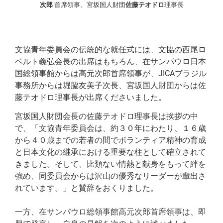
次郎
首席領事、宮坂国人財団
佐藤テオドロ
理事長
文協青年委員会の伝統的な就任式には、文協の西尾ロ
ベルト義弘会長の出席はもちろん、在サンパウロ日本
国総領事館からは高元次郎首席領事が、JICAブラジル
事務所からは堀脇友美子次長、宮坂国人財団からは佐
藤テオドロ理事長が出席くださいました。
宮坂国人財団会長の佐藤テオドロ理事長は挨拶の中
で、「文協青年委員会は、約３０年にわたり、１６歳
から４０歳までの若者の間でボランティア精神の育成
と日本文化の継承における重要な柱として確立されて
きました。そして、比類ない情熱と献身をもって絆を
強め、同委員会からは沢山の優秀なリーダーが輩出さ
れています。」と賛辞をおくりました。
一方、在サンパウロ総領事館高元次郎首席領事は、即