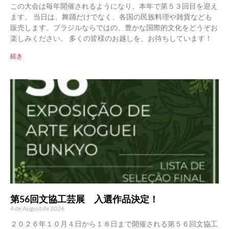
この大会は毎年開催されるようになり、本年で第５３回目を迎え
ます。 当日は、舞踊だけでなく、各国の民族料理や雑貨なども
販売します。ブラジルならではの、豊かな国際的文化をどうぞお
楽しみください。 多くの皆様のお越しを、お待ちしています！
続き
第56回文協工芸展 入選作品決定！
4 de August de 2026
２０２６年１０月４日から１８日まで開催される第５６回文協工