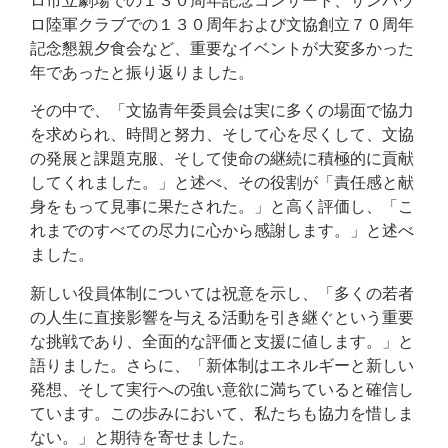
ロ市立劇場での１３０周年記念コンサート、サンパウ
ロ陸軍クラブでの１３０周年および文協創立７０周年
記念懇親夕食会など、重要なイベントが大変多かった
年であったと振り返りました。
その中で、「文協青年委員会は実に多くの場面で協力
を求められ、時間と努力、そして心を尽くして、文協
の発展と課題克服、そして使命の継続に積極的に貢献
してくれました。」と述べ、その役割が「責任感と献
身をもって見事に果たされた。」と高く評価し、「こ
れまでのすべての尽力に心から感謝します。」と述べ
ました。
新しい役員体制については祝意を示し、「多くの若者
の人生に直接影響を与える活動を引き継ぐという重要
な挑戦であり、全面的な評価と支援に値します。」と
語りました。さらに、「新体制はエネルギーと新しい
発想、そして実行への強い意欲に満ちていると確信し
ています。この歩みにおいて、私たちも協力を惜しま
ない。」と期待を寄せました。