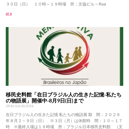
３０日（日） １０時～１９時場 所：文協ビル – Rua
続き
移民史料館「在日ブラジル人の生きた記憶-私たち
の物語展」開催中-8月9日(日)まで
28 de July de 2026
在日ブラジル人の生きた記憶 私たちの物語展 期 間：２０２６
年８月２～９日（日） ※３日（月）は休館時 間：１０～１７
時 ※最終入場は１６時場 所：ブラジル日本移民史料館 （文