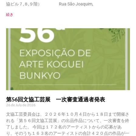
協ビル７,８,９階） Rua São Joaquim,
続き
第56回文協工芸展 一次審査通過者発表
26 de July de 2026
文協工芸委員会は、２０２６年１０月４日から１８日まで開催さ
れる「第５６回文協工芸展」の出品作品について、一次審査を終
了しました。 今回は１７２名のアーティストからの応募があ
り、そのうち１６３名のアーティストの合計４２０点の作品が一