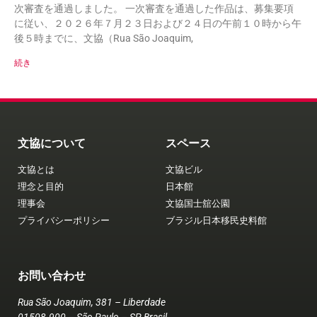
次審査を通過しました。 一次審査を通過した作品は、募集要項
に従い、２０２６年７月２３日および２４日の午前１０時から午
後５時までに、文協（Rua São Joaquim,
続き
文協について
スペース
文協とは
文協ビル
理念と目的
日本館
理事会
文協国士舘公園
プライバシーポリシー
ブラジル日本移民史料館
お問い合わせ
Rua São Joaquim, 381 – Liberdade