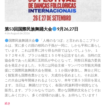
第53回国際民族舞踊大会
9月26,27日
4 de August de 2026
国際民族舞踊大会
「人種のるつぼ」と言われるここブラジ
ルは、実に多くの国の移民の子孫が一同に、しかも平和に暮らし
ています。これは世界に誇り得る内容ではないでしょうか。 １
９７２年４月、ブラジル独立１５０年を記念するため、当時の文
協会長であった延満三五郎氏が中心となって、同祭日系協力委員
会を発足させました。９月には同会主催・サンパウロ市観光局後
援にて国際民族舞踊大会を開催、１１か国が参加し、舞台と同じ
く観覧席も国際色豊かとなり、大成功を収めました。それ以来、
この大会は毎年開催されるようになり、本年で第５３回目を迎え
ます。 当日は、舞踊だけでなく、各国の民族料理や雑貨なども
販売します。ブラジルならではの、豊かな国際的文化をどうぞお
楽しみください。 多くの皆様のお越しを、お待ちしています！
続き