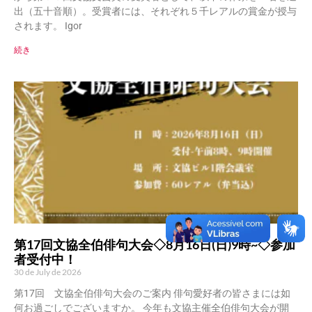
出（五十音順）。受賞者には、それぞれ５千レアルの賞金が授与
されます。 Igor
続き
第17回文協全伯俳句大会◇8月16日(日)9時~◇参加
者受付中！
30 de July de 2026
第17回 文協全伯俳句大会のご案内 俳句愛好者の皆さまには如
何お過ごしでございますか。 今年も文協主催全伯俳句大会が開