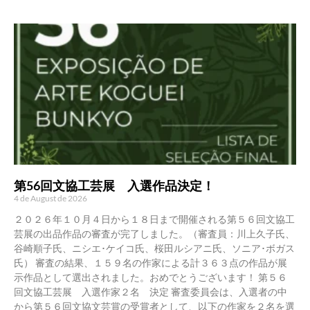
第56回文協工芸展 入選作品決定！
4 de August de 2026
２０２６年１０月４日から１８日まで開催される第５６回文協工
芸展の出品作品の審査が完了しました。（審査員：川上久子氏、
谷崎順子氏、ニシエ･ケイコ氏、桜田ルシアニ氏、ソニア･ボガス
氏） 審査の結果、１５９名の作家による計３６３点の作品が展
示作品として選出されました。おめでとうございます！ 第５６
回文協工芸展 入選作家２名 決定 審査委員会は、入選者の中
から第５６回文協文芸賞の受賞者として、以下の作家を２名を選