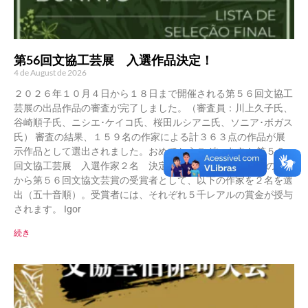
第56回文協工芸展 入選作品決定！
4 de August de 2026
２０２６年１０月４日から１８日まで開催される第５６回文協工
芸展の出品作品の審査が完了しました。（審査員：川上久子氏、
谷崎順子氏、ニシエ･ケイコ氏、桜田ルシアニ氏、ソニア･ボガス
氏） 審査の結果、１５９名の作家による計３６３点の作品が展
示作品として選出されました。おめでとうございます！ 第５６
回文協工芸展 入選作家２名 決定 審査委員会は、入選者の中
から第５６回文協文芸賞の受賞者として、以下の作家を２名を選
出（五十音順）。受賞者には、それぞれ５千レアルの賞金が授与
されます。 Igor
続き