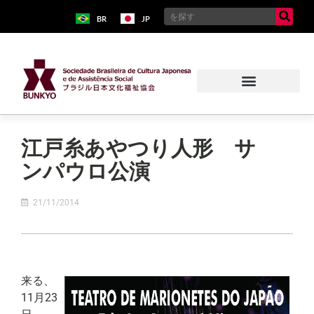
BR
JP
江戸糸あやつり人形 サ
ンパウロ公演
21/11/2014
来る、
11月23