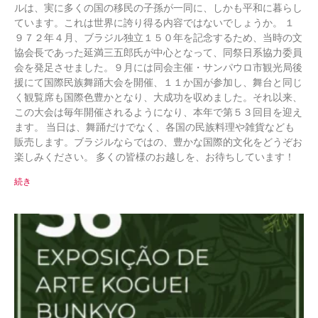
ルは、実に多くの国の移民の子孫が一同に、しかも平和に暮らし
ています。これは世界に誇り得る内容ではないでしょうか。 １
９７２年４月、ブラジル独立１５０年を記念するため、当時の文
協会長であった延満三五郎氏が中心となって、同祭日系協力委員
会を発足させました。９月には同会主催・サンパウロ市観光局後
援にて国際民族舞踊大会を開催、１１か国が参加し、舞台と同じ
く観覧席も国際色豊かとなり、大成功を収めました。それ以来、
この大会は毎年開催されるようになり、本年で第５３回目を迎え
ます。 当日は、舞踊だけでなく、各国の民族料理や雑貨なども
販売します。ブラジルならではの、豊かな国際的文化をどうぞお
楽しみください。 多くの皆様のお越しを、お待ちしています！
続き