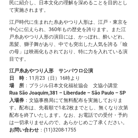
民に紹介し、日本文化の理解を深めることを目的とし
て実施されます。
江戸時代に生まれた糸あやつり人形は、江戸・東京を
中心に伝えられ、360年もの歴史を誇ります。また江
戸糸あやつり人形の演目には、かっぽれ、酔いどれ、
黒髪、獅子舞があり、中でも突出した人気を誇る「瞼
の母」は映画化もされており、特に力を入れている演
目です。
江戸糸あやつり人形 サンパウロ公演
日 時
：11月23（日）16時より
場 所
：ブラジル日本文化福祉協会 文協小講堂
Rua São Joaquim,381 – Liberdade – São Paulo – SP
入場券
：文協事務局にて無料配布を実施しておりま
す。配布は、先着順で1名2枚までとし、無くなり次第
配布を終了いたします。なお、お電話での受付・予約
は一切承りませんので、あらかじめご了承ください。
お問い合わせ
：(11)3208-1755