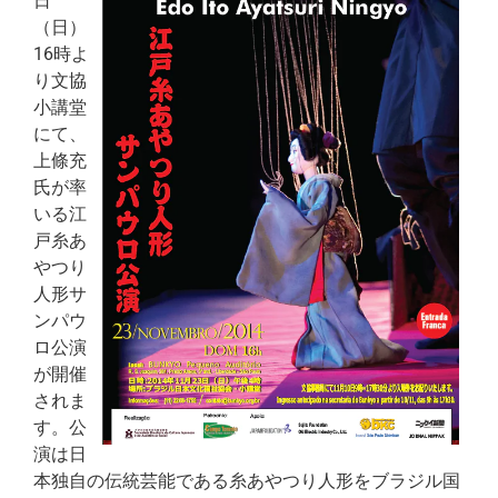
日
（日）
16時よ
り文協
小講堂
にて、
上條充
氏が率
いる江
戸糸あ
やつり
人形サ
ンパウ
ロ公演
が開催
されま
す。公
演は日
本独自の伝統芸能である糸あやつり人形をブラジル国