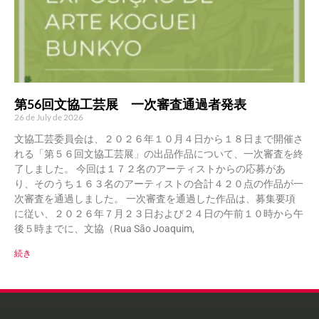
第56回文協工芸展 一次審査通過者発表
26 de July de 2026
文協工芸委員会は、２０２６年１０月４日から１８日まで開催さ
れる「第５６回文協工芸展」の出品作品について、一次審査を終
了しました。 今回は１７２名のアーティストからの応募があ
り、そのうち１６３名のアーティストの合計４２０点の作品が一
次審査を通過しました。 一次審査を通過した作品は、募集要項
に従い、２０２６年７月２３日および２４日の午前１０時から午
後５時までに、文協（Rua São Joaquim,
続き