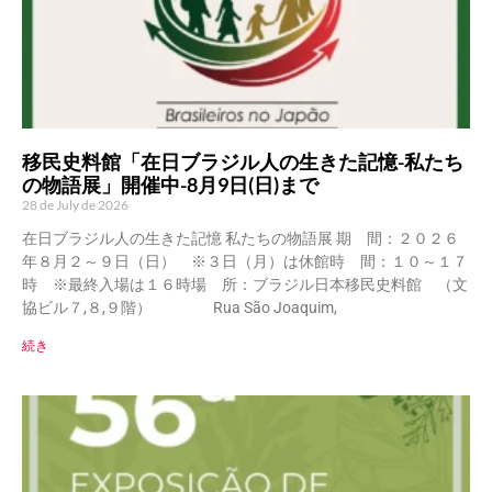
移民史料館「在日ブラジル人の生きた記憶-私たち
の物語展」開催中-8月9日(日)まで
28 de July de 2026
在日ブラジル人の生きた記憶 私たちの物語展 期 間：２０２６
年８月２～９日（日） ※３日（月）は休館時 間：１０～１７
時 ※最終入場は１６時場 所：ブラジル日本移民史料館 （文
協ビル７,８,９階） Rua São Joaquim,
続き