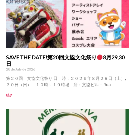
SAVE THE DATE!第20回文協文化祭り
8月29,30
日
28 de July de 2026
第２０回 文協文化祭り 日 時：２０２６年８月２９日（土）,
３０日（日） １０時～１９時場 所：文協ビル – Rua
続き