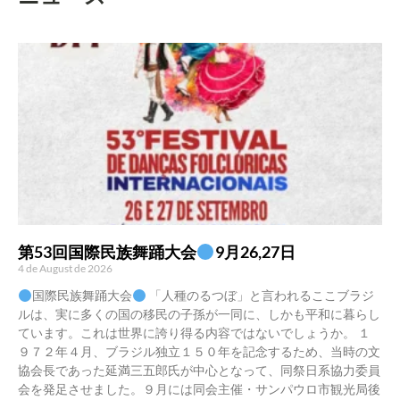
第53回国際民族舞踊大会
9月26,27日
4 de August de 2026
国際民族舞踊大会
「人種のるつぼ」と言われるここブラジ
ルは、実に多くの国の移民の子孫が一同に、しかも平和に暮らし
ています。これは世界に誇り得る内容ではないでしょうか。 １
９７２年４月、ブラジル独立１５０年を記念するため、当時の文
協会長であった延満三五郎氏が中心となって、同祭日系協力委員
会を発足させました。９月には同会主催・サンパウロ市観光局後