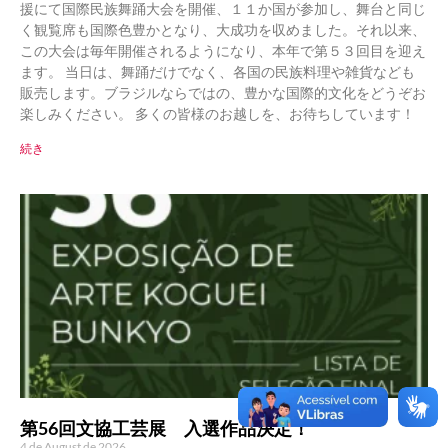
援にて国際民族舞踊大会を開催、１１か国が参加し、舞台と同じ
く観覧席も国際色豊かとなり、大成功を収めました。それ以来、
この大会は毎年開催されるようになり、本年で第５３回目を迎え
ます。 当日は、舞踊だけでなく、各国の民族料理や雑貨なども
販売します。ブラジルならではの、豊かな国際的文化をどうぞお
楽しみください。 多くの皆様のお越しを、お待ちしています！
続き
第56回文協工芸展 入選作品決定！
4 de August de 2026