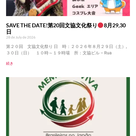
SAVE THE DATE!第20回文協文化祭り
8月29,30
日
28 de July de 2026
第２０回 文協文化祭り 日 時：２０２６年８月２９日（土）,
３０日（日） １０時～１９時場 所：文協ビル – Rua
続き