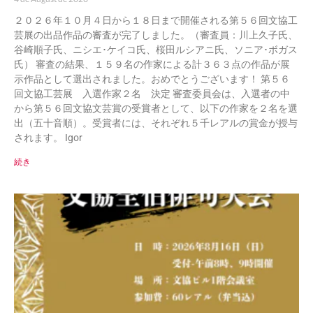
２０２６年１０月４日から１８日まで開催される第５６回文協工
芸展の出品作品の審査が完了しました。（審査員：川上久子氏、
谷崎順子氏、ニシエ･ケイコ氏、桜田ルシアニ氏、ソニア･ボガス
氏） 審査の結果、１５９名の作家による計３６３点の作品が展
示作品として選出されました。おめでとうございます！ 第５６
回文協工芸展 入選作家２名 決定 審査委員会は、入選者の中
から第５６回文協文芸賞の受賞者として、以下の作家を２名を選
出（五十音順）。受賞者には、それぞれ５千レアルの賞金が授与
されます。 Igor
続き