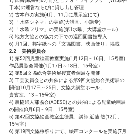
1) 図書(蔵書約6万冊)とビデオ・ライブラリー(VHS約4
千本)の運営ならびに貸し出し管理
2) 古本市の実施(4月、11月に展示室にて)
3) 「水曜シネマ」の実施(大講堂、小講堂)
4) 「水曜フリマ」の実施(第1水曜、大講堂ホール)
5) 地方文協との協力の下での巡回図書館導入
6) 月1回、邦字紙への「文協図書、映画便り」掲載
2.2 – 美術委員会
1) 第52回児童絵画教室実施(1月12日～16日、15号室)
作品展覧会開催(1月17日～18日、15号室）
2) 第8回文協総合美術展授賞者個展を開催
3) 工芸委員会との共催による第9回文協総合美術展の
開催(10月17日～25日、文協大講堂ホール、
貴賓室、13～15号室)
4) 農協婦人部協会(ADESC)との共催による児童絵画展
の開催(8月6日～9日、15号室)
5) 第42回文協絵画教室生徒展、講師 近藤 敏(12月、
15号室）
6) 第19回文協桜祭りにて、絵画コンクールを実施(7月