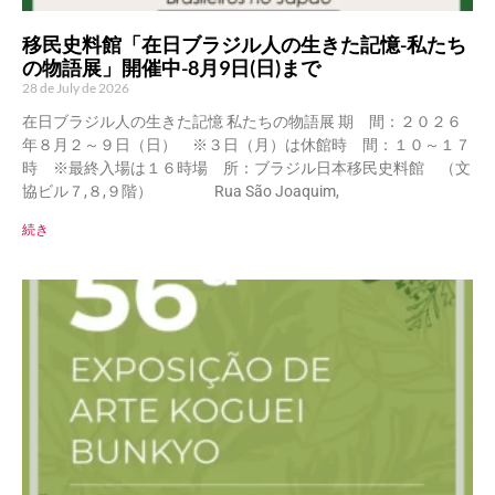
移民史料館「在日ブラジル人の生きた記憶-私たち
の物語展」開催中-8月9日(日)まで
28 de July de 2026
在日ブラジル人の生きた記憶 私たちの物語展 期 間：２０２６
年８月２～９日（日） ※３日（月）は休館時 間：１０～１７
時 ※最終入場は１６時場 所：ブラジル日本移民史料館 （文
協ビル７,８,９階） Rua São Joaquim,
続き