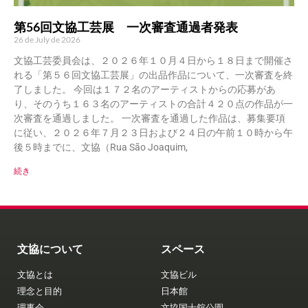
第56回文協工芸展 一次審査通過者発表
26 de July de 2026
文協工芸委員会は、２０２６年１０月４日から１８日まで開催さ
れる「第５６回文協工芸展」の出品作品について、一次審査を終
了しました。 今回は１７２名のアーティストからの応募があ
り、そのうち１６３名のアーティストの合計４２０点の作品が一
次審査を通過しました。 一次審査を通過した作品は、募集要項
に従い、２０２６年７月２３日および２４日の午前１０時から午
後５時までに、文協（Rua São Joaquim,
続き
文協について
スペース
文協とは
文協ビル
理念と目的
日本館
理事会
文協国士舘公園