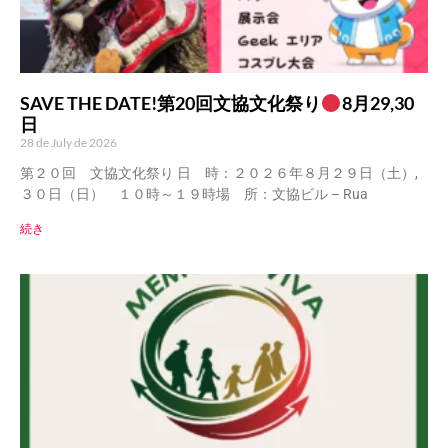
SAVE THE DATE!第20回文協文化祭り
8月29,30
日
28 de July de 2026
第２０回 文協文化祭り 日 時：２０２６年８月２９日（土）,
３０日（日） １０時～１９時場 所：文協ビル – Rua
続き