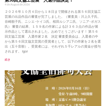
第56回文協工芸展 入選作品決定！
4 de August de 2026
２０２６年１０月４日から１８日まで開催される第５６回文協工
芸展の出品作品の審査が完了しました。（審査員：川上久子氏、
谷崎順子氏、ニシエ･ケイコ氏、桜田ルシアニ氏、ソニア･ボガス
氏） 審査の結果、１５９名の作家による計３６３点の作品が展
示作品として選出されました。おめでとうございます！ 第５６
回文協工芸展 入選作家２名 決定 審査委員会は、入選者の中
から第５６回文協文芸賞の受賞者として、以下の作家を２名を選
出（五十音順）。受賞者には、それぞれ５千レアルの賞金が授与
されます。 Igor
続き