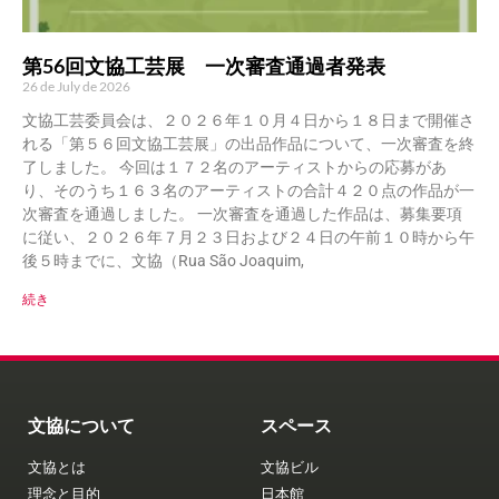
第56回文協工芸展 一次審査通過者発表
26 de July de 2026
文協工芸委員会は、２０２６年１０月４日から１８日まで開催さ
れる「第５６回文協工芸展」の出品作品について、一次審査を終
了しました。 今回は１７２名のアーティストからの応募があ
り、そのうち１６３名のアーティストの合計４２０点の作品が一
次審査を通過しました。 一次審査を通過した作品は、募集要項
に従い、２０２６年７月２３日および２４日の午前１０時から午
後５時までに、文協（Rua São Joaquim,
続き
文協について
スペース
文協とは
文協ビル
理念と目的
日本館