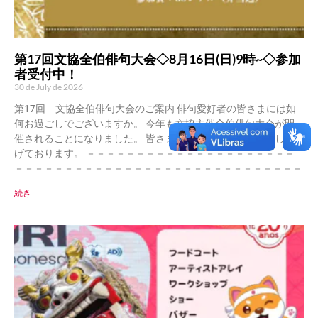
第17回文協全伯俳句大会◇8月16日(日)9時~◇参加
者受付中！
30 de July de 2026
第17回 文協全伯俳句大会のご案内 俳句愛好者の皆さまには如
何お過ごしでございますか。 今年も文協主催全伯俳句大会が開
催されることになりました。 皆さまの大会参加をお待ち申し上
げております。 －－－－－－－－－－－－－－－－－－－－－
－－－－－－－－－－－－－－－－－－－－－－－－－－－－－
続き