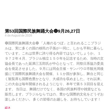
第53回国際民族舞踊大会🔵9月26,27日
4 de August de 2026
🔵国際民族舞踊大会🔵 「人種のるつぼ」と言われるここブラジ
ルは、実に多くの国の移民の子孫が一同に、しかも平和に暮らし
ています。これは世界に誇り得る内容ではないでしょうか。 １
９７２年４月、ブラジル独立１５０年を記念するため、当時の文
協会長であった延満三五郎氏が中心となって、同祭日系協力委員
会を発足させました。９月には同会主催・サンパウロ市観光局後
援にて国際民族舞踊大会を開催、１１か国が参加し、舞台と同じ
く観覧席も国際色豊かとなり、大成功を収めました。それ以来、
この大会は毎年開催されるようになり、本年で第５３回目を迎え
ます。 当日は、舞踊だけでなく、各国の民族料理や雑貨なども
販売します。ブラジルならではの、豊かな国際的文化をどうぞお
楽しみください。 多くの皆様のお越しを、お待ちしています！
続き