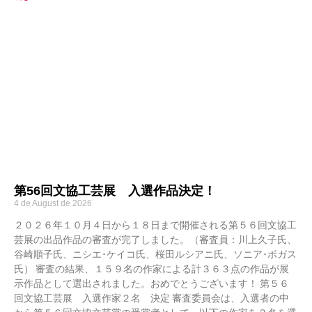
第56回文協工芸展 入選作品決定！
4 de August de 2026
２０２６年１０月４日から１８日まで開催される第５６回文協工
芸展の出品作品の審査が完了しました。（審査員：川上久子氏、
谷崎順子氏、ニシエ･ケイコ氏、桜田ルシアニ氏、ソニア･ボガス
氏） 審査の結果、１５９名の作家による計３６３点の作品が展
示作品として選出されました。おめでとうございます！ 第５６
回文協工芸展 入選作家２名 決定 審査委員会は、入選者の中