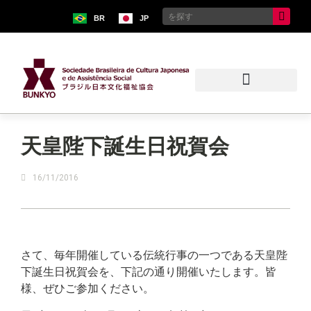
BR
JP
ブラジル日本移民史料館
天皇陛下誕生日祝賀会
16/11/2016
さて、毎年開催している伝統行事の一つである天皇陛
下誕生日祝賀会を、下記の通り開催いたします。皆
様、ぜひご参加ください。