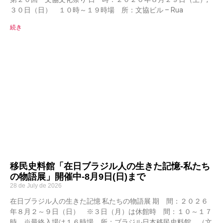
３０日（日） １０時～１９時場 所：文協ビル – Rua
続き
移民史料館「在日ブラジル人の生きた記憶-私たち
の物語展」開催中-8月9日(日)まで
28 de July de 2026
在日ブラジル人の生きた記憶 私たちの物語展 期 間：２０２６
年８月２～９日（日） ※３日（月）は休館時 間：１０～１７
時 ※最終入場は１６時場 所：ブラジル日本移民史料館 （文