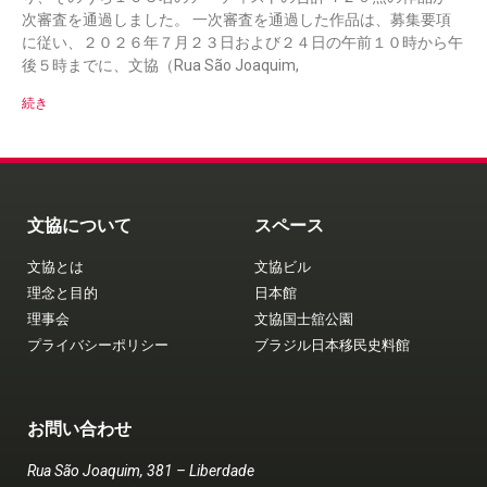
次審査を通過しました。 一次審査を通過した作品は、募集要項
に従い、２０２６年７月２３日および２４日の午前１０時から午
後５時までに、文協（Rua São Joaquim,
続き
文協について
スペース
文協とは
文協ビル
理念と目的
日本館
理事会
文協国士舘公園
プライバシーポリシー
ブラジル日本移民史料館
お問い合わせ
Rua São Joaquim, 381 – Liberdade