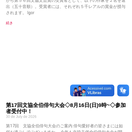
から第５６回文協文芸賞の受賞者として、以下の作家を２名を選
出（五十音順）。受賞者には、それぞれ５千レアルの賞金が授与
されます。 Igor
続き
第17回文協全伯俳句大会◇8月16日(日)9時~◇参加
者受付中！
30 de July de 2026
第17回 文協全伯俳句大会のご案内 俳句愛好者の皆さまには如
何お過ごしでございますか。 今年も文協主催全伯俳句大会が開