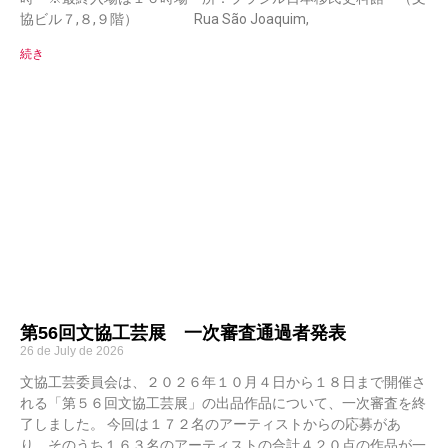
協ビル７,８,９階） Rua São Joaquim,
続き
第56回文協工芸展 一次審査通過者発表
26 de July de 2026
文協工芸委員会は、２０２６年１０月４日から１８日まで開催さ
れる「第５６回文協工芸展」の出品作品について、一次審査を終
了しました。 今回は１７２名のアーティストからの応募があ
り、そのうち１６３名のアーティストの合計４２０点の作品が一