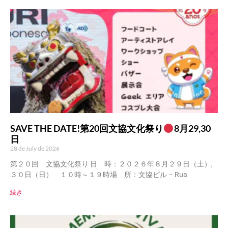
SAVE THE DATE!第20回文協文化祭り
8月29,30
日
28 de July de 2026
第２０回 文協文化祭り 日 時：２０２６年８月２９日（土）,
３０日（日） １０時～１９時場 所：文協ビル – Rua
続き