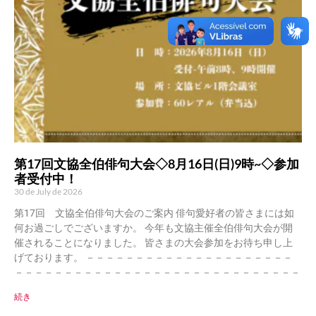
第17回文協全伯俳句大会◇8月16日(日)9時~◇参加
者受付中！
30 de July de 2026
第17回 文協全伯俳句大会のご案内 俳句愛好者の皆さまには如
何お過ごしでございますか。 今年も文協主催全伯俳句大会が開
催されることになりました。 皆さまの大会参加をお待ち申し上
げております。 －－－－－－－－－－－－－－－－－－－－－
－－－－－－－－－－－－－－－－－－－－－－－－－－－－－
続き