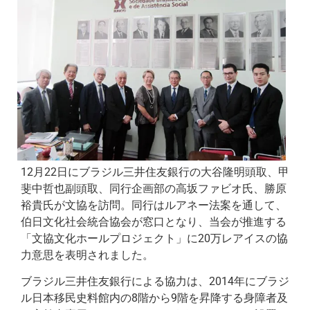
12月22日にブラジル三井住友銀行の大谷隆明頭取、甲
斐中哲也副頭取、同行企画部の高坂ファビオ氏、勝原
裕貴氏が文協を訪問。同行はルアネー法案を通して、
伯日文化社会統合協会が窓口となり、当会が推進する
「文協文化ホールプロジェクト」に20万レアイスの協
力意思を表明されました。
ブラジル三井住友銀行による協力は、2014年にブラジ
ル日本移民史料館内の8階から9階を昇降する身障者及