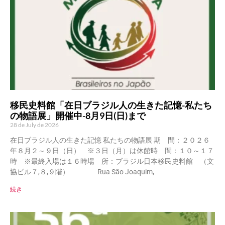
移民史料館「在日ブラジル人の生きた記憶-私たち
の物語展」開催中-8月9日(日)まで
28 de July de 2026
在日ブラジル人の生きた記憶 私たちの物語展 期 間：２０２６
年８月２～９日（日） ※３日（月）は休館時 間：１０～１７
時 ※最終入場は１６時場 所：ブラジル日本移民史料館 （文
協ビル７,８,９階） Rua São Joaquim,
続き