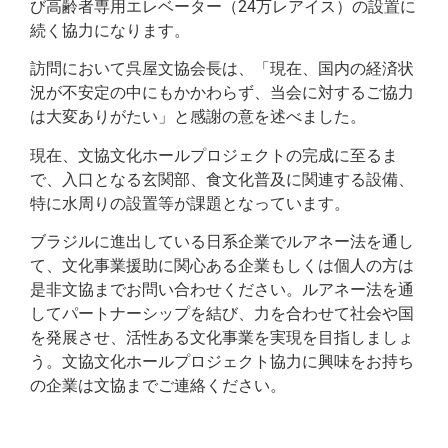
び高齢者専用エレベーター（24万レアイス）の設置に
続く協力になります。
訪問において呉屋文協会長は、「現在、国内の経済状
況が不安定の中にもかかわらず、当会に対するご協力
は大変ありがたい」と感謝の意を述べました。
現在、文協文化ホールプロジェクトの完成に至るま
で、入口となる玄関部、食文化普及に関連する設備、
特に水周りの設置等が課題となっています。
ブラジルに進出している日系企業でルアネー法を通し
て、文化事業援助に関心ある企業もしくは個人の方は
是非文協までお問い合わせください。ルアネー法を通
してパートナーシップを結び、力を合わせて社会や国
を発展させ、活性ある文化事業を実現を目指しましょ
う。文協文化ホールプロジェクト協力に興味をお持ち
の企業は文協までご連絡ください。