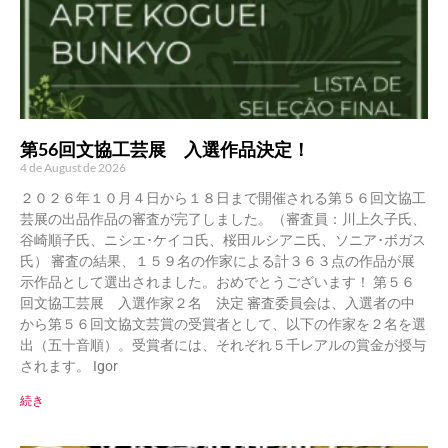
第56回文協工芸展 入選作品決定！
4 de August de 2026
２０２６年１０月４日から１８日まで開催される第５６回文協工
芸展の出品作品の審査が完了しました。（審査員：川上久子氏、
谷崎順子氏、ニシエ･ケイコ氏、桜田ルシアニ氏、ソニア･ボガス
氏） 審査の結果、１５９名の作家による計３６３点の作品が展
示作品として選出されました。おめでとうございます！ 第５６
回文協工芸展 入選作家２名 決定 審査委員会は、入選者の中
から第５６回文協文芸賞の受賞者として、以下の作家を２名を選
出（五十音順）。受賞者には、それぞれ５千レアルの賞金が授与
されます。 Igor
続き