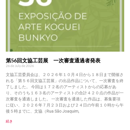
第56回文協工芸展 一次審査通過者発表
26 de July de 2026
文協工芸委員会は、２０２６年１０月４日から１８日まで開催さ
れる「第５６回文協工芸展」の出品作品について、一次審査を終
了しました。 今回は１７２名のアーティストからの応募があ
り、そのうち１６３名のアーティストの合計４２０点の作品が一
次審査を通過しました。 一次審査を通過した作品は、募集要項
に従い、２０２６年７月２３日および２４日の午前１０時から午
後５時までに、文協（Rua São Joaquim,
続き