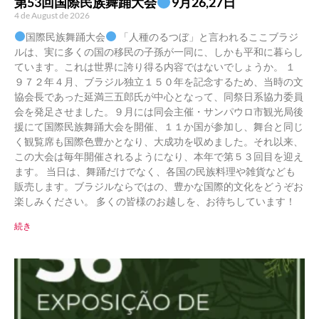
第53回国際民族舞踊大会
9月26,27日
4 de August de 2026
国際民族舞踊大会
「人種のるつぼ」と言われるここブラジ
ルは、実に多くの国の移民の子孫が一同に、しかも平和に暮らし
ています。これは世界に誇り得る内容ではないでしょうか。 １
９７２年４月、ブラジル独立１５０年を記念するため、当時の文
協会長であった延満三五郎氏が中心となって、同祭日系協力委員
会を発足させました。９月には同会主催・サンパウロ市観光局後
援にて国際民族舞踊大会を開催、１１か国が参加し、舞台と同じ
く観覧席も国際色豊かとなり、大成功を収めました。それ以来、
この大会は毎年開催されるようになり、本年で第５３回目を迎え
ます。 当日は、舞踊だけでなく、各国の民族料理や雑貨なども
販売します。ブラジルならではの、豊かな国際的文化をどうぞお
楽しみください。 多くの皆様のお越しを、お待ちしています！
続き