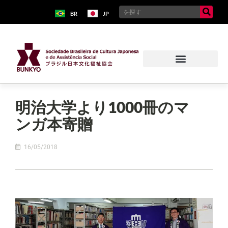
BR
JP
明治大学より1000冊のマ
ンガ本寄贈
16/05/2018