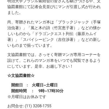
明治大学ブラジル紫紺会の皆さんも駆けつける中、文
協図書館にて記者会見並びにマンガ引渡し式が行われ
ました。
尚、寄贈されたマンガ本は「ブラックジャック（手塚
治虫著）」「風と木の詩（竹宮恵子著）」などの懐か
しいものから「ドラゴンクエスト列伝（藤原カムイ
著）」「スパイシーピンク（吉住渉著）」などの新し
いものまで揃っています。
文協図書館では、さっそく寄贈マンガ専用コーナーを
設けて、これらのマンガ本をいつでも閲覧できるよう
にしています。是非、お越し下さい！
☆文協図書館☆
開館日 : 火曜日~土曜日
開館時間 ： 9時~17時30分
※月曜日はお休みです
お問合せ: (11) 3208-1755