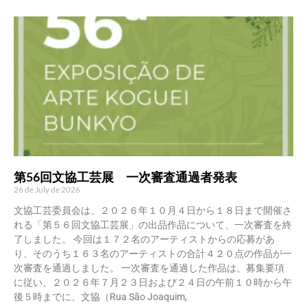
第56回文協工芸展 一次審査通過者発表
26 de July de 2026
文協工芸委員会は、２０２６年１０月４日から１８日まで開催さ
れる「第５６回文協工芸展」の出品作品について、一次審査を終
了しました。 今回は１７２名のアーティストからの応募があ
り、そのうち１６３名のアーティストの合計４２０点の作品が一
次審査を通過しました。 一次審査を通過した作品は、募集要項
に従い、２０２６年７月２３日および２４日の午前１０時から午
後５時までに、文協（Rua São Joaquim,