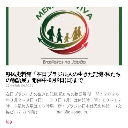
移民史料館「在日ブラジル人の生きた記憶-私たち
の物語展」開催中-8月9日(日)まで
28 de July de 2026
在日ブラジル人の生きた記憶 私たちの物語展 期 間：２０２６
年８月２～９日（日） ※３日（月）は休館時 間：１０～１７
時 ※最終入場は１６時場 所：ブラジル日本移民史料館 （文
協ビル７,８,９階） Rua São Joaquim,
続き