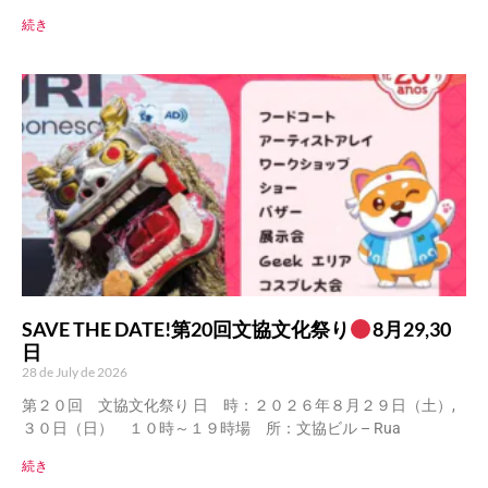
続き
SAVE THE DATE!第20回文協文化祭り
8月29,30
日
28 de July de 2026
第２０回 文協文化祭り 日 時：２０２６年８月２９日（土）,
３０日（日） １０時～１９時場 所：文協ビル – Rua
続き