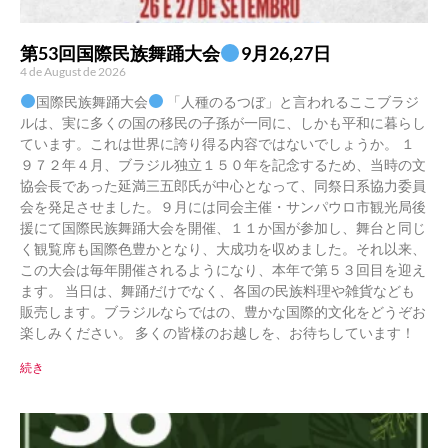
第53回国際民族舞踊大会
9月26,27日
4 de August de 2026
国際民族舞踊大会
「人種のるつぼ」と言われるここブラジ
ルは、実に多くの国の移民の子孫が一同に、しかも平和に暮らし
ています。これは世界に誇り得る内容ではないでしょうか。 １
９７２年４月、ブラジル独立１５０年を記念するため、当時の文
協会長であった延満三五郎氏が中心となって、同祭日系協力委員
会を発足させました。９月には同会主催・サンパウロ市観光局後
援にて国際民族舞踊大会を開催、１１か国が参加し、舞台と同じ
く観覧席も国際色豊かとなり、大成功を収めました。それ以来、
この大会は毎年開催されるようになり、本年で第５３回目を迎え
ます。 当日は、舞踊だけでなく、各国の民族料理や雑貨なども
販売します。ブラジルならではの、豊かな国際的文化をどうぞお
楽しみください。 多くの皆様のお越しを、お待ちしています！
続き