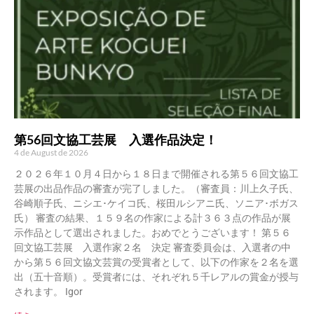
第56回文協工芸展 入選作品決定！
4 de August de 2026
２０２６年１０月４日から１８日まで開催される第５６回文協工
芸展の出品作品の審査が完了しました。（審査員：川上久子氏、
谷崎順子氏、ニシエ･ケイコ氏、桜田ルシアニ氏、ソニア･ボガス
氏） 審査の結果、１５９名の作家による計３６３点の作品が展
示作品として選出されました。おめでとうございます！ 第５６
回文協工芸展 入選作家２名 決定 審査委員会は、入選者の中
から第５６回文協文芸賞の受賞者として、以下の作家を２名を選
出（五十音順）。受賞者には、それぞれ５千レアルの賞金が授与
されます。 Igor