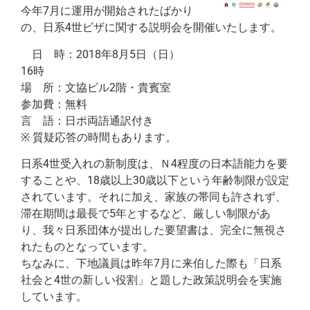
今年7月に運用が開始されたばかり
の、日系4世ビザに関する説明会を開催いたします。
日 時：2018年8月5日（日）
16時
場 所：文協ビル2階・貴賓室
参加費：無料
言 語：日ポ両語通訳付き
※ 質疑応答の時間もあります。
日系4世受入れの新制度は、Ｎ4程度の日本語能力を要
することや、18歳以上30歳以下という年齢制限が設定
されています。それに加え、家族の帯同も許されず、
滞在期間は最長で5年とするなど、厳しい制限があ
り、我々日系団体が提出した要望書は、完全に無視さ
れたものとなっています。
ちなみに、下地議員は昨年7月に来伯した際も「日系
社会と4世の新しい役割」と題した政策説明会を実施
しています。