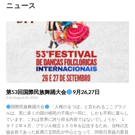
ニュース
第53回国際民族舞踊大会
9月26,27日
4 de August de 2026
国際民族舞踊大会
「人種のるつぼ」と言われるここブラジ
ルは、実に多くの国の移民の子孫が一同に、しかも平和に暮らし
ています。これは世界に誇り得る内容ではないでしょうか。 １
９７２年４月、ブラジル独立１５０年を記念するため、当時の文
協会長であった延満三五郎氏が中心となって、同祭日系協力委員