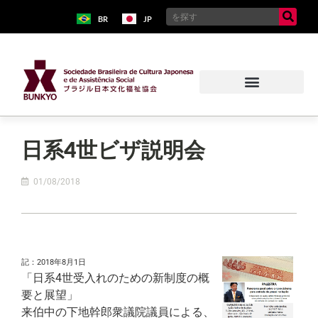
BR
JP
日系4世ビザ説明会
01/08/2018
記：2018年8月1日
「日系4世受入れのための新制度の概
要と展望」
来伯中の下地幹郎衆議院議員による、