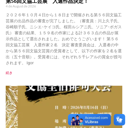
第56回文協工芸展 入選作品決定！
4 de August de 2026
２０２６年１０月４日から１８日まで開催される第５６回文協工
芸展の出品作品の審査が完了しました。（審査員：川上久子氏、
谷崎順子氏、ニシエ･ケイコ氏、桜田ルシアニ氏、ソニア･ボガス
氏） 審査の結果、１５９名の作家による計３６３点の作品が展
示作品として選出されました。おめでとうございます！ 第５６
回文協工芸展 入選作家２名 決定 審査委員会は、入選者の中
から第５６回文協文芸賞の受賞者として、以下の作家を２名を選
出（五十音順）。受賞者には、それぞれ５千レアルの賞金が授与
されます。 Igor
続き