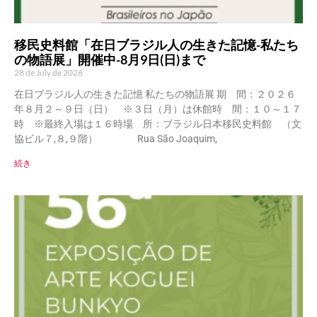
移民史料館「在日ブラジル人の生きた記憶-私たち
の物語展」開催中-8月9日(日)まで
28 de July de 2026
在日ブラジル人の生きた記憶 私たちの物語展 期 間：２０２６
年８月２～９日（日） ※３日（月）は休館時 間：１０～１７
時 ※最終入場は１６時場 所：ブラジル日本移民史料館 （文
協ビル７,８,９階） Rua São Joaquim,
続き