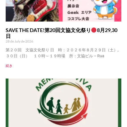
SAVE THE DATE!第20回文協文化祭り
8月29,30
日
28 de July de 2026
第２０回 文協文化祭り 日 時：２０２６年８月２９日（土）,
３０日（日） １０時～１９時場 所：文協ビル – Rua
続き