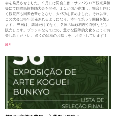
会を発足させました。９月には同会主催・サンパウロ市観光局後
援にて国際民族舞踊大会を開催、１１か国が参加し、舞台と同じ
く観覧席も国際色豊かとなり、大成功を収めました。それ以来、
この大会は毎年開催されるようになり、本年で第５３回目を迎え
ます。 当日は、舞踊だけでなく、各国の民族料理や雑貨なども
販売します。ブラジルならではの、豊かな国際的文化をどうぞお
楽しみください。 多くの皆様のお越しを、お待ちしています！
続き