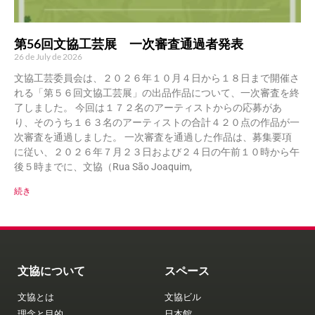
第56回文協工芸展 一次審査通過者発表
26 de July de 2026
文協工芸委員会は、２０２６年１０月４日から１８日まで開催さ
れる「第５６回文協工芸展」の出品作品について、一次審査を終
了しました。 今回は１７２名のアーティストからの応募があ
り、そのうち１６３名のアーティストの合計４２０点の作品が一
次審査を通過しました。 一次審査を通過した作品は、募集要項
に従い、２０２６年７月２３日および２４日の午前１０時から午
後５時までに、文協（Rua São Joaquim,
続き
文協について
スペース
文協とは
文協ビル
理念と目的
日本館