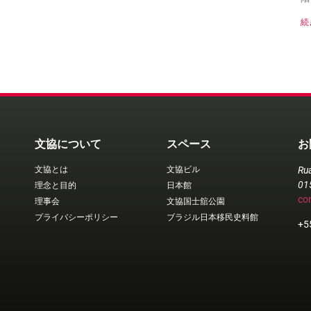
続
文協について
スペース
お
文協とは
文協ビル
Ru
01
理念と目的
日本館
co
理事会
文協国士舘公園
プライバシーポリシー
ブラジル日本移民史料館
+5