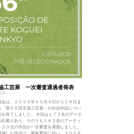
文協工芸展 一次審査通過者発表
2026
員会は、２０２６年１０月４日から１８日ま
る「第５６回文協工芸展」の出品作品につい
査を終了しました。 今回は１７２名のアーテ
の応募があり、そのうち１６３名のアーティ
４２０点の作品が一次審査を通過しました。
通過した作品は、募集要項に従い、２０２６