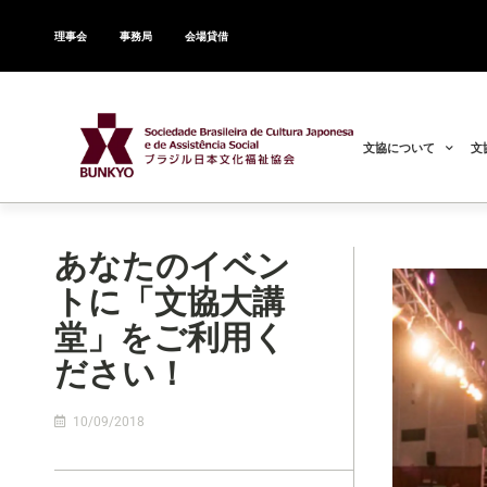
理事会
事務局
会場貸借
文協について
文
あなたのイベン
トに「文協大講
堂」をご利用く
ださい！
10/09/2018