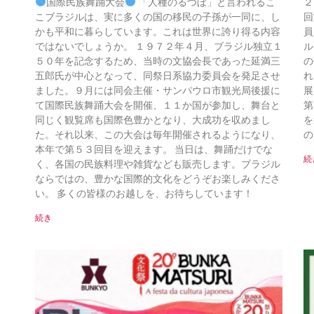
国際民族舞踊大会
「人種のるつぼ」と言われるこ
２
こブラジルは、実に多くの国の移民の子孫が一同に、し
回
かも平和に暮らしています。これは世界に誇り得る内容
員
ではないでしょうか。 １９７２年４月、ブラジル独立１
ル
５０年を記念するため、当時の文協会長であった延満三
の
五郎氏が中心となって、同祭日系協力委員会を発足させ
れ
ました。９月には同会主催・サンパウロ市観光局後援に
展
て国際民族舞踊大会を開催、１１か国が参加し、舞台と
第
同じく観覧席も国際色豊かとなり、大成功を収めまし
を
た。それ以来、この大会は毎年開催されるようになり、
の
本年で第５３回目を迎えます。 当日は、舞踊だけでな
続
く、各国の民族料理や雑貨なども販売します。ブラジル
ならではの、豊かな国際的文化をどうぞお楽しみくださ
い。 多くの皆様のお越しを、お待ちしています！
続き