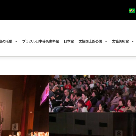
協の活動
ブラジル日本移民史料館
日本館
文協国士舘公園
文協美術館