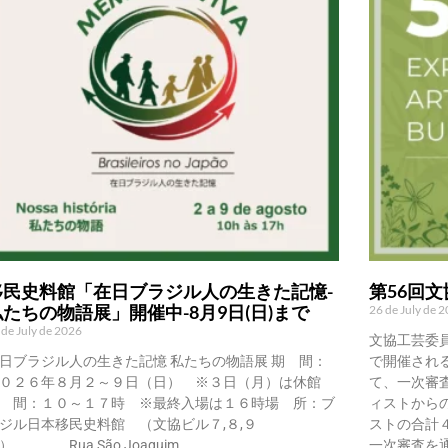
移民史料館「在日ブラジル人の生きた記憶-
第56回
私たちの物語展」開催中-8月9日(日)まで
26 de July de 
 de July de 2026
文協工芸委
日ブラジル人の生きた記憶 私たちの物語展 期 間：
で開催され
０２６年８月２～９日（日） ※３日（月）は休館
て、一次審
 間：１０～１７時 ※最終入場は１６時場 所：ブ
ィストから
ジル日本移民史料館 （文協ビル７,８,９
ストの合計
） Rua São Joaquim,
一次審査を