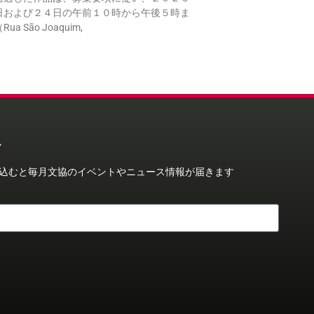
日および２４日の午前１０時から午後５時ま
a São Joaquim,
ー
込むと毎月文協のイベントやニュース情報が届きます