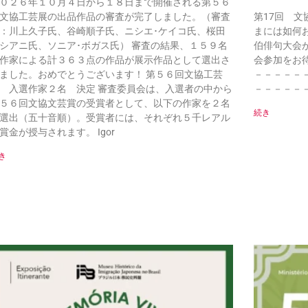
０２６年１０月４日から１８日まで開催される第５６
文協工芸展の出品作品の審査が完了しました。（審査
第17回 文
：川上久子氏、谷崎順子氏、ニシエ･ケイコ氏、桜田
まには如何
シアニ氏、ソニア･ボガス氏） 審査の結果、１５９名
伯俳句大会
作家による計３６３点の作品が展示作品として選出さ
会参加をお
ました。おめでとうございます！ 第５６回文協工芸
－－－－－
 入選作家２名 決定 審査委員会は、入選者の中から
－－－－－
５６回文協文芸賞の受賞者として、以下の作家を２名
続き
選出（五十音順）。受賞者には、それぞれ５千レアル
賞金が授与されます。 Igor
き