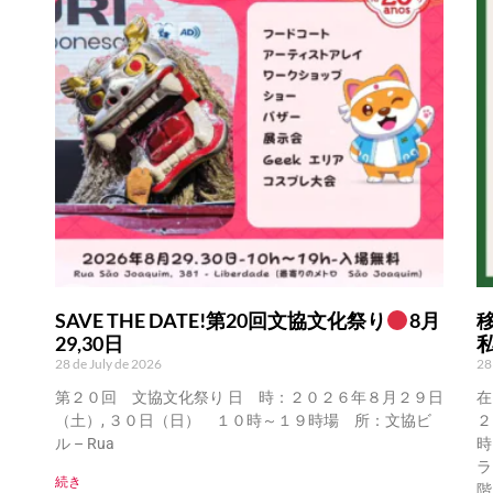
SAVE THE DATE!第20回文協文化祭り
8月
29,30日
28 de July de 2026
28
第２０回 文協文化祭り 日 時：２０２６年８月２９日
在
（土）, ３０日（日） １０時～１９時場 所：文協ビ
２
ル – Rua
時
ラ
続き
階