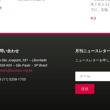
年７月２３
き
でに、文協（Ru
続き
問い合わせ
月刊ニュースレタ
a São Joaquim, 381 – Liberdade
ニュースレターを申し
508-900 – São Paulo – SP Brasil
ntato@bunkyo.org.br
5 (11) 3208-1755
送信