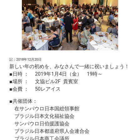
記：2018年12月20日
新しい年の初めを、みなさんで一緒に祝いましょう！
■日時 ： 2019年1月4日（金） 19時～
■場所 ： 文協ビル2F 貴賓室
■会費 ： 50レアイス
■共催団体：
在サンパウロ日本国総領事館
ブラジル日本文化福祉協会
サンパウロ日伯援護協会
ブラジル日本都道府県人会連合会
ブラジル日本商工会議所