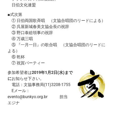
日伯文化連盟
■式次第
① 日伯両国歌斉唱 （文協合唱団のリードによる）
② 呉屋新城春美文協会長の祝辞
③ 野口泰総領事の祝辞
④ 万歳三唱
⑤ 『一月一日』の歌合唱 （文協合唱団のリードに
よる）
⑥ 乾杯
⑦ 祝賀パーティー
参加希望者は
2019年1月2日(水)まで
に
お知らせ下さい。
電話：文協事務局(11)3208-1755
Eメール：
evento@bunkyo.org.br 担当
エジナ