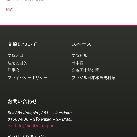
続き
文協について
スペース
文協とは
文協ビル
理念と目的
日本館
理事会
文協国士舘公園
プライバシーポリシー
ブラジル日本移民史料館
お問い合わせ
Rua São Joaquim, 381 – Liberdade
01508-900 – São Paulo – SP Brasil
contato@bunkyo.org.br
+55 (11) 3208-1755