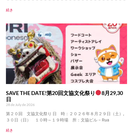
続き
SAVE THE DATE!第20回文協文化祭り
8月29,30
日
28 de July de 2026
第２０回 文協文化祭り 日 時：２０２６年８月２９日（土）,
３０日（日） １０時～１９時場 所：文協ビル – Rua
続き