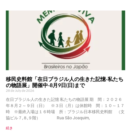
移民史料館「在日ブラジル人の生きた記憶-私たち
の物語展」開催中-8月9日(日)まで
28 de July de 2026
在日ブラジル人の生きた記憶 私たちの物語展 期 間：２０２６
年８月２～９日（日） ※３日（月）は休館時 間：１０～１７
時 ※最終入場は１６時場 所：ブラジル日本移民史料館 （文
協ビル７,８,９階） Rua São Joaquim,
続き