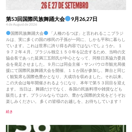
第53回国際民族舞踊大会
9月26,27日
4 de August de 2026
国際民族舞踊大会
「人種のるつぼ」と言われるここブラジ
ルは、実に多くの国の移民の子孫が一同に、しかも平和に暮らし
ています。これは世界に誇り得る内容ではないでしょうか。 １
９７２年４月、ブラジル独立１５０年を記念するため、当時の文
協会長であった延満三五郎氏が中心となって、同祭日系協力委員
会を発足させました。９月には同会主催・サンパウロ市観光局後
援にて国際民族舞踊大会を開催、１１か国が参加し、舞台と同じ
く観覧席も国際色豊かとなり、大成功を収めました。それ以来、
この大会は毎年開催されるようになり、本年で第５３回目を迎え
ます。 当日は、舞踊だけでなく、各国の民族料理や雑貨なども
販売します。ブラジルならではの、豊かな国際的文化をどうぞお
楽しみください。 多くの皆様のお越しを、お待ちしています！
続き