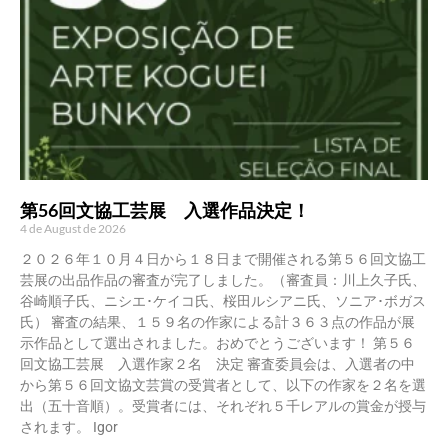
第56回文協工芸展 入選作品決定！
4 de August de 2026
２０２６年１０月４日から１８日まで開催される第５６回文協工
芸展の出品作品の審査が完了しました。（審査員：川上久子氏、
谷崎順子氏、ニシエ･ケイコ氏、桜田ルシアニ氏、ソニア･ボガス
氏） 審査の結果、１５９名の作家による計３６３点の作品が展
示作品として選出されました。おめでとうございます！ 第５６
回文協工芸展 入選作家２名 決定 審査委員会は、入選者の中
から第５６回文協文芸賞の受賞者として、以下の作家を２名を選
出（五十音順）。受賞者には、それぞれ５千レアルの賞金が授与
されます。 Igor