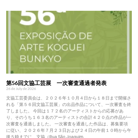
第56回文協工芸展 一次審査通過者発表
26 de July de 2026
文協工芸委員会は、２０２６年１０月４日から１８日まで開催さ
れる「第５６回文協工芸展」の出品作品について、一次審査を終
了しました。 今回は１７２名のアーティストからの応募があ
り、そのうち１６３名のアーティストの合計４２０点の作品が一
次審査を通過しました。 一次審査を通過した作品は、募集要項
に従い、２０２６年７月２３日および２４日の午前１０時から午
後５時までに、文協（Rua São Joaquim,