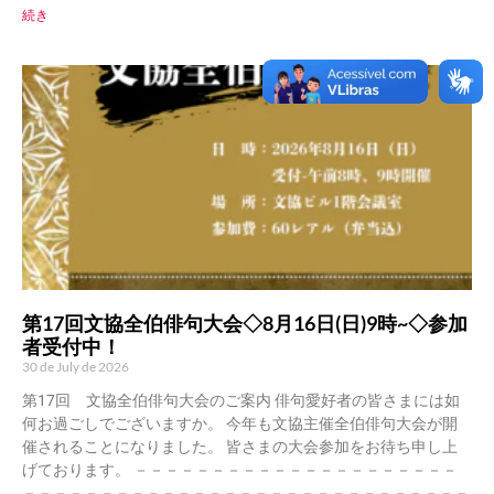
続き
第17回文協全伯俳句大会◇8月16日(日)9時~◇参加
者受付中！
30 de July de 2026
第17回 文協全伯俳句大会のご案内 俳句愛好者の皆さまには如
何お過ごしでございますか。 今年も文協主催全伯俳句大会が開
催されることになりました。 皆さまの大会参加をお待ち申し上
げております。 －－－－－－－－－－－－－－－－－－－－－
－－－－－－－－－－－－－－－－－－－－－－－－－－－－－