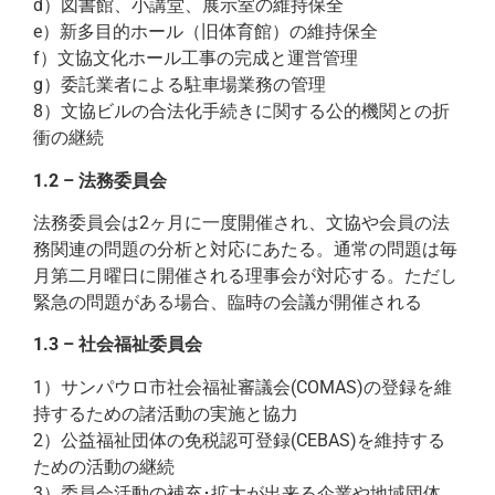
d）図書館、小講堂、展示室の維持保全
e）新多目的ホール（旧体育館）の維持保全
f）文協文化ホール工事の完成と運営管理
g）委託業者による駐車場業務の管理
8）文協ビルの合法化手続きに関する公的機関との折
衝の継続
1.2 – 法務委員会
法務委員会は2ヶ月に一度開催され、文協や会員の法
務関連の問題の分析と対応にあたる。通常の問題は毎
月第二月曜日に開催される理事会が対応する。ただし
緊急の問題がある場合、臨時の会議が開催される
1.3 – 社会福祉委員会
1）サンパウロ市社会福祉審議会(COMAS)の登録を維
持するための諸活動の実施と協力
2）公益福祉団体の免税認可登録(CEBAS)を維持する
ための活動の継続
3）委員会活動の補充･拡大が出来る企業や地域団体、