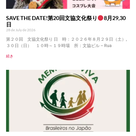
SAVE THE DATE!第20回文協文化祭り
8月29,30
日
28 de July de 2026
第２０回 文協文化祭り 日 時：２０２６年８月２９日（土）,
３０日（日） １０時～１９時場 所：文協ビル – Rua
続き