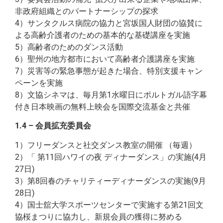
非政府組織とのパートナーシップの探求
4）サンタクルス病院の協力と宮坂国人財団の協賛に
よる高齢介護者のための基本的な基礎講座を実施
5）高齢者のためのダンス活動
6）聖州の地方都市において高齢者介護講座を実施
7）災害等の緊急事態が起きた場合、特別支援キャン
ペーンを実施
8）文協シネマは、毎月第1水曜日にポルトガル語字幕
付き日本映画の無料上映会を国際交流基金と共催
1.4 – 会員拡充委員会
1）フリーダンスと社交ダンス教室の開催 （毎週）
2）「 第11回ハワイの夜 ディナーダンス」の実施(4月
27日)
3）第8回春のチャリティーディナーダンスの実施(9月
28日)
4）国士舘大学スポーツセンターで実施する第21回文
協桜まつりに協力し、新規会員の獲得に努める