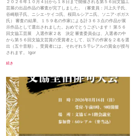
２０２６年１０月４日から１８日まで開催される第５６回文協工
芸展の出品作品の審査が完了しました。（審査員：川上久子氏、
谷崎順子氏、ニシエ･ケイコ氏、桜田ルシアニ氏、ソニア･ボガス
氏） 審査の結果、１５９名の作家による計３６３点の作品が展
示作品として選出されました。おめでとうございます！ 第５６
回文協工芸展 入選作家２名 決定 審査委員会は、入選者の中
から第５６回文協文芸賞の受賞者として、以下の作家を２名を選
出（五十音順）。受賞者には、それぞれ５千レアルの賞金が授与
されます。 Igor
続き