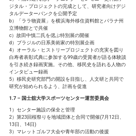
ジタル・プロジェクトの完成として、研究者向けデジ
タルデーターバンクを公開予定
b）「ララ物資展」を横浜海外移住資料館とパラナ州
立博物館とで共催
c）故田中慎二氏を偲ぶ特別展の開催
d）ブラジルの日系美術家の特別展企画
4）オーラル・ヒストリープロジェクトの充実を図り
白寿者表彰式典に参加する99歳の受賞者が語る体験談
を引き続き録画実施。その他、移民史を語れる人物の
インタビュー録画
5）移民史研究部門の開設を目指し、人文研と共同で
研究が始められるよう、計画を促進
1.7 – 国士舘大学スポーツセンター運営委員会
1）センター施設の保全と管理
2）第23回桜祭りを地域団体と合同で開催(7月12日、
13日、14日)
3）マレットゴルフ大会や青年部の活動の後援