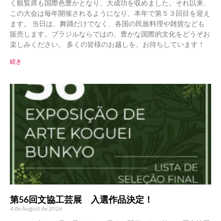
く観覧席も国際色豊かとなり、大成功を収めました。それ以来、
この大会は毎年開催されるようになり、本年で第５３回目を迎え
ます。 当日は、舞踊だけでなく、各国の民族料理や雑貨なども
販売します。ブラジルならではの、豊かな国際的文化をどうぞお
楽しみください。 多くの皆様のお越しを、お待ちしています！
続き
第56回文協工芸展 入選作品決定！
4 de August de 2026