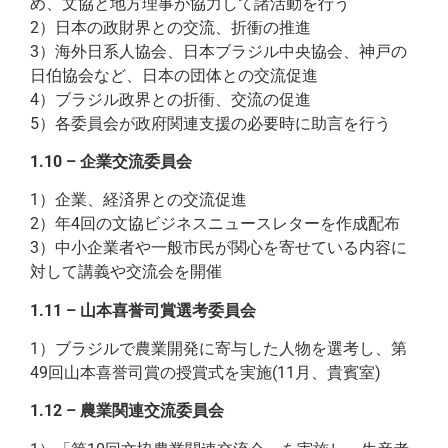
め、文協と地方理事が協力して諸活動を行う
2）日本の政財界との交流、折衝の推進
3）海外日系人協会、日本ブラジル中央協会、神戸の
日伯協会など、日本の団体との交流促進
4）ブラジル政界との折衝、交流の促進
5）各委員会が政府関連支援の必要時に助言を行う
1.10 – 企業交流委員会
1）企業、経済界との交流促進
2）年4回の文協ビジネスニュースレターを作成配布
3）中小企業者や一般市民が関心を寄せている内容に
対して講義や交流会を開催
1.11 – 山本喜誉司賞選考委員会
1）ブラジルで農業開発に寄与した人物を選考し、第
49回山本喜誉司賞の授賞式を実施(11月、貴賓室)
1.12 – 農業関連交流委員会