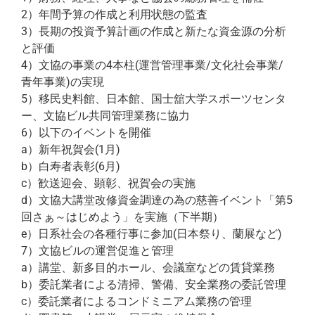
2）年間予算の作成と利用状態の監査
3）長期の投資予算計画の作成と新たな資金源の分析
と評価
4）文協の事業の4本柱(運営管理事業/文化社会事業/
青年事業)の実現
5）移民史料館、日本館、国士舘大学スポーツセンタ
ー、文協ビル共同管理業務に協力
6）以下のイベントを開催
a）新年祝賀会(1月)
b）白寿者表彰(6月)
c）歓送迎会、顕彰、祝賀会の実施
d）文協大講堂改修資金調達の為の慈善イベント「第5
回さぁ～はじめよう」を実施（下半期）
e）日系社会の各種行事に参加(日本祭り、蘭展など)
7）文協ビルの運営促進と管理
a）講堂、新多目的ホール、会議室などの賃貸業務
b）委託業者による清掃、警備、安全業務の委託管理
c）委託業者によるコンドミニアム業務の管理