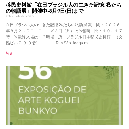
移民史料館「在日ブラジル人の生きた記憶-私たち
の物語展」開催中-8月9日(日)まで
28 de July de 2026
在日ブラジル人の生きた記憶 私たちの物語展 期 間：２０２６
年８月２～９日（日） ※３日（月）は休館時 間：１０～１７
時 ※最終入場は１６時場 所：ブラジル日本移民史料館 （文
協ビル７,８,９階） Rua São Joaquim,
続き