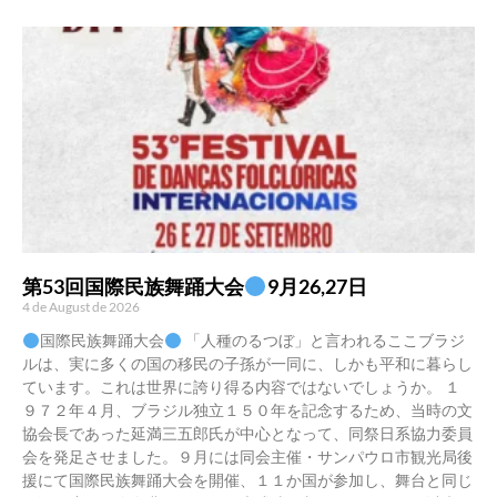
第53回国際民族舞踊大会
9月26,27日
4 de August de 2026
国際民族舞踊大会
「人種のるつぼ」と言われるここブラジ
ルは、実に多くの国の移民の子孫が一同に、しかも平和に暮らし
ています。これは世界に誇り得る内容ではないでしょうか。 １
９７２年４月、ブラジル独立１５０年を記念するため、当時の文
協会長であった延満三五郎氏が中心となって、同祭日系協力委員
会を発足させました。９月には同会主催・サンパウロ市観光局後
援にて国際民族舞踊大会を開催、１１か国が参加し、舞台と同じ