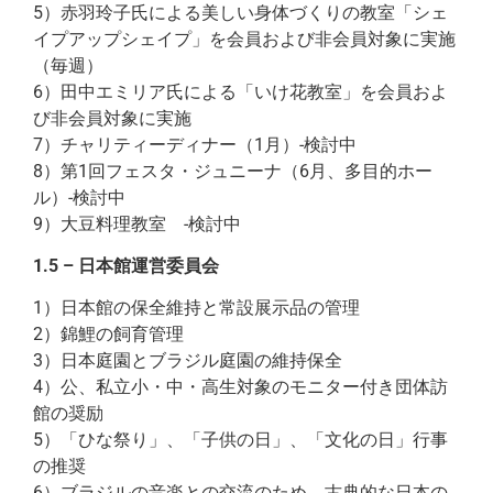
5）赤羽玲子氏による美しい身体づくりの教室「シェ
イプアップシェイプ」を会員および非会員対象に実施
（毎週）
6）田中エミリア氏による「いけ花教室」を会員およ
び非会員対象に実施
7）チャリティーディナー（1月）-検討中
8）第1回フェスタ・ジュニーナ（6月、多目的ホー
ル）-検討中
9）大豆料理教室 -検討中
1.5 – 日本館運営委員会
1）日本館の保全維持と常設展示品の管理
2）錦鯉の飼育管理
3）日本庭園とブラジル庭園の維持保全
4）公、私立小・中・高生対象のモニター付き団体訪
館の奨励
5）「ひな祭り」、「子供の日」、「文化の日」行事
の推奨
6）ブラジルの音楽との交流のため、古典的な日本の