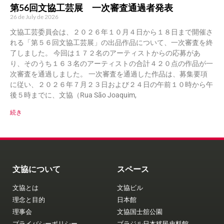
第56回文協工芸展 一次審査通過者発表
26 de July de 2026
文協工芸委員会は、２０２６年１０月４日から１８日まで開催さ
れる「第５６回文協工芸展」の出品作品について、一次審査を終
了しました。 今回は１７２名のアーティストからの応募があ
り、そのうち１６３名のアーティストの合計４２０点の作品が一
次審査を通過しました。 一次審査を通過した作品は、募集要項
に従い、２０２６年７月２３日および２４日の午前１０時から午
後５時までに、文協（Rua São Joaquim,
続き
文協について
スペース
文協とは
文協ビル
理念と目的
日本館
理事会
文協国士舘公園
プライバシーポリシー
ブラジル日本移民史料館