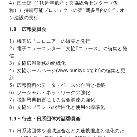
4）国士舘（110周年遺産：文協総合センター（仮
称））持続可能プロジェクトの第1期多目的パビリオ
ン建設の実行
1.8 – 広報委員会
1）機関紙「コロニア」の編集と発行
2）電子ニュースレター「文協Eニュース」の編集と発
信
3）文協広報業務の組織化
4）文協ホームページ(www.bunkyo.org.br)の編集と更
新
5）広報資料のデータ・ベースの企画と構築
6）ソーシャル・ネットワークの強化
7）税制恩典措置による資金調達の強化
8）文協のブランドの活性化と使用の標準化
1.9 – 行政・日系団体対話委員会
1）日系諸団体や地域連合などの連携推進と強化のた