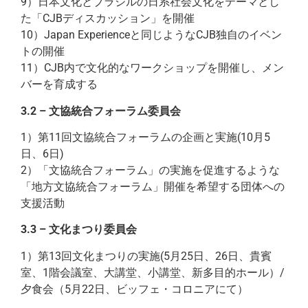
9）日本文化とブラジルの日系社会文化をテーマとし
た「CJBディスカッション」を開催
10）Japan Experienceと同じようなCJB独自のイベン
トの開催
11）CJB内で文化的なワークショップを開催し、メン
バーを育成する
3.2 – 文協統合フォーラム委員会
1）第11回文協統合フォーラムの企画と実施(10月5
日、6日)
2）「文協統合フォーラム」の実施を促進するような
「地方文協統合フォーラム」開催を希望する団体への
支援活動
3.3 – 文化まつり委員会
1）第13回文化まつりの実施(5月25日、26日、貴賓
室、1階会議室、大講堂、小講堂、新多目的ホール）/
夕食会（5月22日、ビッフェ・コロニアにて）