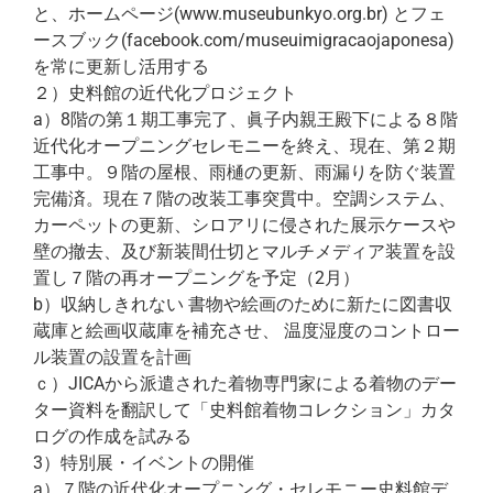
と、ホームページ(www.museubunkyo.org.br) とフェ
ースブック(facebook.com/museuimigracaojaponesa)
を常に更新し活用する
２）史料館の近代化プロジェクト
a）8階の第１期工事完了、眞子内親王殿下による８階
近代化オープニングセレモニーを終え、現在、第２期
工事中。９階の屋根、雨樋の更新、雨漏りを防ぐ装置
完備済。現在７階の改装工事突貫中。空調システム、
カーペットの更新、シロアリに侵された展示ケースや
壁の撤去、及び新装間仕切とマルチメディア装置を設
置し７階の再オープニングを予定（2月）
b）収納しきれない 書物や絵画のために新たに図書収
蔵庫と絵画収蔵庫を補充させ、 温度湿度のコントロー
ル装置の設置を計画
ｃ）JICAから派遣された着物専門家による着物のデー
ター資料を翻訳して「史料館着物コレクション」カタ
ログの作成を試みる
3）特別展・イベントの開催
a）７階の近代化オープニング・セレモニー史料館デ