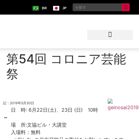
BR
JP
ブラジル日本移民史料館
第54回 コロニア芸能
祭
記：2019年5月30日
日 時: 6月22日(土)、23日 (日) 10時
～
場 所:文協ビル・大講堂
入場料：無料