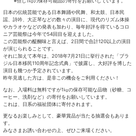
※但し1㎏の保存可能品の寄付をお願いしています。
日本の伝統芸能である日本舞踊や民舞、和太鼓、日本民
謡、詩吟、大正琴などの数々の演目に、現代のリズム体操
やカラオケなどの発表も加わり、毎年好評を得ているコロ
ニア芸能祭は今年で54回目を迎えました。
この芸能祭の醍醐味と言えば、2日間で合計120以上の演目
が演じられることです。
それに加えて本年は、2018年7月21日に挙行された「ブラ
ジル日本移民110周年記念式典」で披露し、大好評を博した
演目も幾つか予定されています。
昨年見逃した方は、是非この機会をご利用ください！
なお、入場料は無料ですが1㎏の保存可能な品物（砂糖、コ
ーヒー、洗剤など）の寄付をお願いしています。
これは、日系の福祉団体に寄付されます。
更なるお楽しみとして、豪華賞品が当たる抽選会もありま
す。
みなさまお誘い合わせの上、ぜひご来場ください。