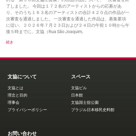
了しました。 今回は１７２名のアーティストからの応募があ
り、そのうち１６３名のアーティストの合計４２０点の作品が一
次審査を通過しました。 一次審査を通過した作品は、募集要項
に従い、２０２６年７月２３日および２４日の午前１０時から午
後５時までに、文協（Rua São Joaquim,
続き
文協について
スペース
文協とは
文協ビル
理念と目的
日本館
理事会
文協国士舘公園
プライバシーポリシー
ブラジル日本移民史料館
お問い合わせ