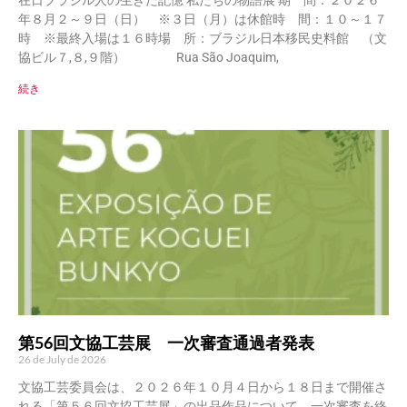
年８月２～９日（日） ※３日（月）は休館時 間：１０～１７
時 ※最終入場は１６時場 所：ブラジル日本移民史料館 （文
協ビル７,８,９階） Rua São Joaquim,
続き
第56回文協工芸展 一次審査通過者発表
26 de July de 2026
文協工芸委員会は、２０２６年１０月４日から１８日まで開催さ
れる「第５６回文協工芸展」の出品作品について、一次審査を終