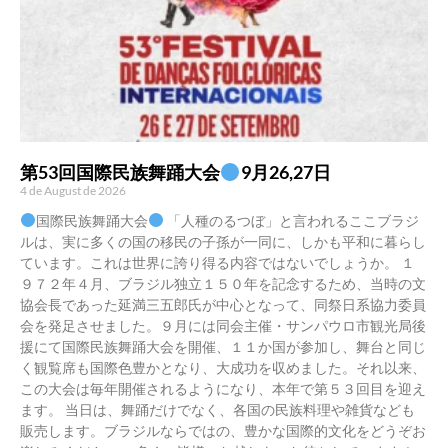
第53回国際民族舞踊大会
9月26,27日
4 de August de 2026
国際民族舞踊大会
「人種のるつぼ」と言われるここブラジ
ルは、実に多くの国の移民の子孫が一同に、しかも平和に暮らし
ています。これは世界に誇り得る内容ではないでしょうか。 １
９７２年４月、ブラジル独立１５０年を記念するため、当時の文
協会長であった延満三五郎氏が中心となって、同祭日系協力委員
会を発足させました。９月には同会主催・サンパウロ市観光局後
援にて国際民族舞踊大会を開催、１１か国が参加し、舞台と同じ
く観覧席も国際色豊かとなり、大成功を収めました。それ以来、
この大会は毎年開催されるようになり、本年で第５３回目を迎え
ます。 当日は、舞踊だけでなく、各国の民族料理や雑貨なども
販売します。ブラジルならではの、豊かな国際的文化をどうぞお