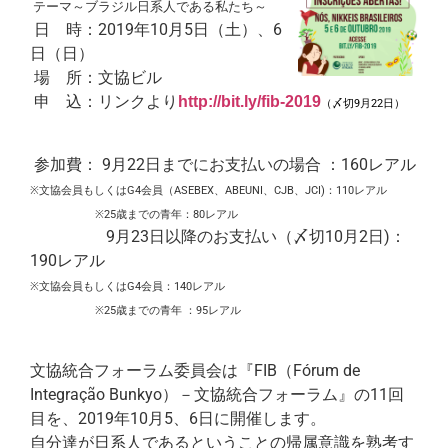
テーマ～ブラジル日系人である私たち～
日 時：2019年10月5日（土）、6
日（日）
場 所：文協ビル
申 込：リンクより
http://bit.ly/fib-2019
（〆切9月22日）
参加費： 9月22日までにお支払いの場合 ：160レアル
※文協会員もしくはG4会員（ASEBEX、ABEUNI、CJB、JCI)：110レアル
※25歳までの青年：80レアル
9月23日以降のお支払い（〆切10月2日)：
190レアル
※文協会員もしくはG4会員：140レアル
※25歳までの青年 ：95レアル
文協統合フォーラム委員会は『FIB（Fórum de
Integração Bunkyo）－文協統合フォーラム』の11回
目を、2019年10月5、6日に開催します。
自分達が日系人であるということの帰属意識を熟考す