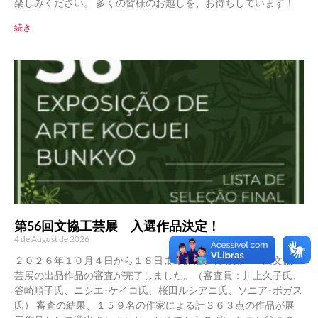
楽しみください。 多くの皆様のお越しを、お待ちしています！
続き
第56回文協工芸展 入選作品決定！
4 de August de 2026
２０２６年１０月４日から１８日まで開催される第５６回文協工
芸展の出品作品の審査が完了しました。（審査員：川上久子氏、
谷崎順子氏、ニシエ･ケイコ氏、桜田ルシアニ氏、ソニア･ボガス
氏） 審査の結果、１５９名の作家による計３６３点の作品が展