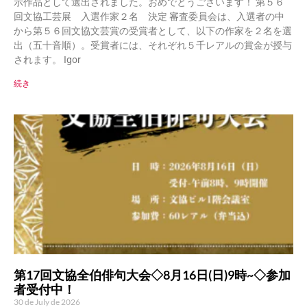
示作品として選出されました。おめでとうございます！ 第５６
回文協工芸展 入選作家２名 決定 審査委員会は、入選者の中
から第５６回文協文芸賞の受賞者として、以下の作家を２名を選
出（五十音順）。受賞者には、それぞれ５千レアルの賞金が授与
されます。 Igor
続き
第17回文協全伯俳句大会◇8月16日(日)9時~◇参加
者受付中！
30 de July de 2026