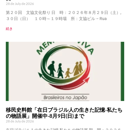
28 de July de 2026
第２０回 文協文化祭り 日 時：２０２６年８月２９日（土）,
３０日（日） １０時～１９時場 所：文協ビル – Rua
続き
移民史料館「在日ブラジル人の生きた記憶-私たち
の物語展」開催中-8月9日(日)まで
28 de July de 2026
在日ブラジル人の生きた記憶 私たちの物語展 期 間：２０２６