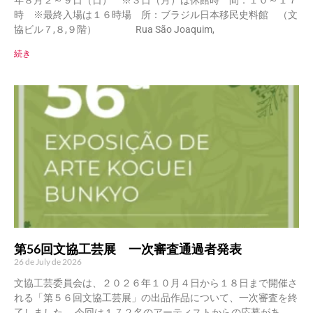
年８月２～９日（日） ※３日（月）は休館時 間：１０～１７
時 ※最終入場は１６時場 所：ブラジル日本移民史料館 （文
協ビル７,８,９階） Rua São Joaquim,
続き
第56回文協工芸展 一次審査通過者発表
26 de July de 2026
文協工芸委員会は、２０２６年１０月４日から１８日まで開催さ
れる「第５６回文協工芸展」の出品作品について、一次審査を終
了しました。 今回は１７２名のアーティストからの応募があ