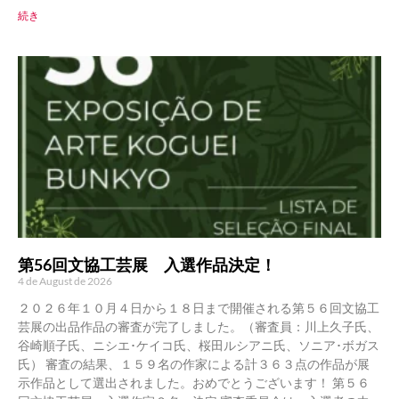
続き
第56回文協工芸展 入選作品決定！
4 de August de 2026
２０２６年１０月４日から１８日まで開催される第５６回文協工
芸展の出品作品の審査が完了しました。（審査員：川上久子氏、
谷崎順子氏、ニシエ･ケイコ氏、桜田ルシアニ氏、ソニア･ボガス
氏） 審査の結果、１５９名の作家による計３６３点の作品が展
示作品として選出されました。おめでとうございます！ 第５６