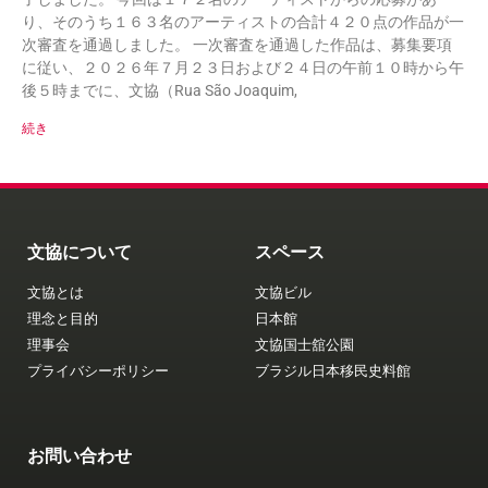
り、そのうち１６３名のアーティストの合計４２０点の作品が一
次審査を通過しました。 一次審査を通過した作品は、募集要項
に従い、２０２６年７月２３日および２４日の午前１０時から午
後５時までに、文協（Rua São Joaquim,
続き
文協について
スペース
文協とは
文協ビル
理念と目的
日本館
理事会
文協国士舘公園
プライバシーポリシー
ブラジル日本移民史料館
お問い合わせ