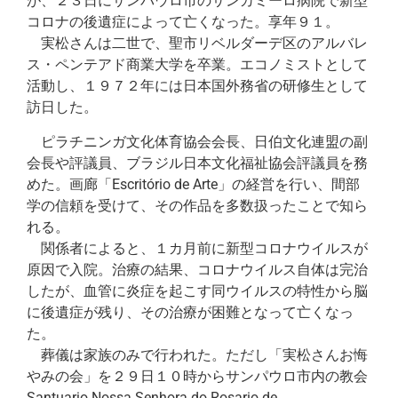
が、２３日にサンパウロ市のサンカミーロ病院で新型
コロナの後遺症によって亡くなった。享年９１。
実松さんは二世で、聖市リベルダーデ区のアルバレ
ス・ペンテアド商業大学を卒業。エコノミストとして
活動し、１９７２年には日本国外務省の研修生として
訪日した。
ピラチニンガ文化体育協会会長、日伯文化連盟の副
会長や評議員、ブラジル日本文化福祉協会評議員を務
めた。画廊「Escritório de Arte」の経営を行い、間部
学の信頼を受けて、その作品を多数扱ったことで知ら
れる。
関係者によると、１カ月前に新型コロナウイルスが
原因で入院。治療の結果、コロナウイルス自体は完治
したが、血管に炎症を起こす同ウイルスの特性から脳
に後遺症が残り、その治療が困難となって亡くなっ
た。
葬儀は家族のみで行われた。ただし「実松さんお悔
やみの会」を２９日１０時からサンパウロ市内の教会
Santuario Nossa Senhora do Rosario de