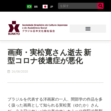
BR
JP
画商・実松寛さん逝去 新
型コロナ後遺症が悪化
26/08/2020
ブラジルを代表する洋画家の一人、間部学の作品を多
く扱った画商として知られる実松寛（ゆたか）さん