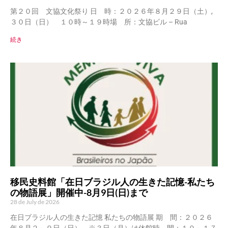
第２０回 文協文化祭り 日 時：２０２６年８月２９日（土）,
３０日（日） １０時～１９時場 所：文協ビル – Rua
続き
移民史料館「在日ブラジル人の生きた記憶-私たち
の物語展」開催中-8月9日(日)まで
28 de July de 2026
在日ブラジル人の生きた記憶 私たちの物語展 期 間：２０２６