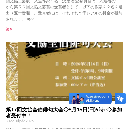
回文協工芸展 入選作家２名 決定 審査委員会は、入選者の中
から第５６回文協文芸賞の受賞者として、以下の作家を２名を選
出（五十音順）。受賞者には、それぞれ５千レアルの賞金が授与
されます。 Igor
続き
第17回文協全伯俳句大会◇8月16日(日)9時~◇参加
者受付中！
30 de July de 2026