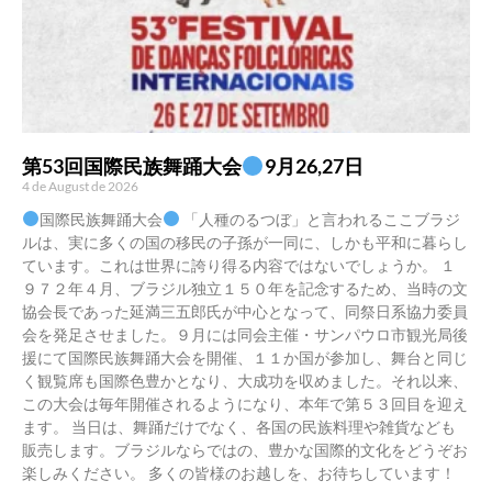
第53回国際民族舞踊大会
9月26,27日
4 de August de 2026
国際民族舞踊大会
「人種のるつぼ」と言われるここブラジ
ルは、実に多くの国の移民の子孫が一同に、しかも平和に暮らし
ています。これは世界に誇り得る内容ではないでしょうか。 １
９７２年４月、ブラジル独立１５０年を記念するため、当時の文
協会長であった延満三五郎氏が中心となって、同祭日系協力委員
会を発足させました。９月には同会主催・サンパウロ市観光局後
援にて国際民族舞踊大会を開催、１１か国が参加し、舞台と同じ
く観覧席も国際色豊かとなり、大成功を収めました。それ以来、
この大会は毎年開催されるようになり、本年で第５３回目を迎え
ます。 当日は、舞踊だけでなく、各国の民族料理や雑貨なども
販売します。ブラジルならではの、豊かな国際的文化をどうぞお
楽しみください。 多くの皆様のお越しを、お待ちしています！