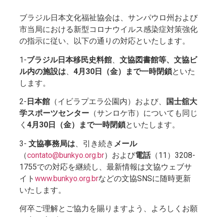
ブラジル日本文化福祉協会は、サンパウロ州および
市当局における新型コロナウイルス感染症対策強化
の指示に従い、以下の通りの対応といたします。
1-
ブラジル日本移民史料館
、
文協図書館等、文協ビ
ル内の施設は
、
4月30日（金）まで一時閉鎖
といた
します。
2-
日本館
（イビラプエラ公園内）および、
国士舘大
学スポーツセンター
（サンロケ市）についても同じ
く
4月30日（金）まで一時閉鎖
といたします。
3-
文協事務局は
、引き続き
メール
（
contato@bunkyo.org.br
）および
電話
（11）3208-
1755での対応を継続し、最新情報は文協ウェブサ
イト
www.bunkyo.org.br
などの文協SNSに随時更新
いたします。
何卒ご理解とご協力を賜りますよう、よろしくお願