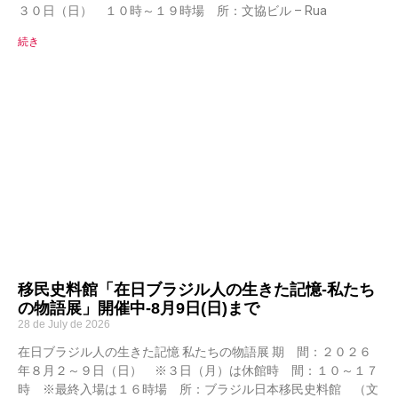
３０日（日） １０時～１９時場 所：文協ビル – Rua
続き
移民史料館「在日ブラジル人の生きた記憶-私たち
の物語展」開催中-8月9日(日)まで
28 de July de 2026
在日ブラジル人の生きた記憶 私たちの物語展 期 間：２０２６
年８月２～９日（日） ※３日（月）は休館時 間：１０～１７
時 ※最終入場は１６時場 所：ブラジル日本移民史料館 （文