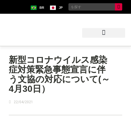
BR
JP
ブラジル日本移民史料館
新型コロナウイルス感染
症対策緊急事態宣言に伴
う文協の対応について(～
4月30日）
22/04/2021