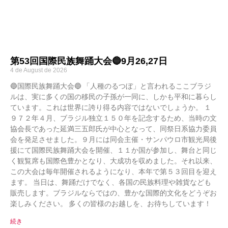
第53回国際民族舞踊大会🔵9月26,27日
4 de August de 2026
🔵国際民族舞踊大会🔵 「人種のるつぼ」と言われるここブラジ
ルは、実に多くの国の移民の子孫が一同に、しかも平和に暮らし
ています。これは世界に誇り得る内容ではないでしょうか。 １
９７２年４月、ブラジル独立１５０年を記念するため、当時の文
協会長であった延満三五郎氏が中心となって、同祭日系協力委員
会を発足させました。９月には同会主催・サンパウロ市観光局後
援にて国際民族舞踊大会を開催、１１か国が参加し、舞台と同じ
く観覧席も国際色豊かとなり、大成功を収めました。それ以来、
この大会は毎年開催されるようになり、本年で第５３回目を迎え
ます。 当日は、舞踊だけでなく、各国の民族料理や雑貨なども
販売します。ブラジルならではの、豊かな国際的文化をどうぞお
楽しみください。 多くの皆様のお越しを、お待ちしています！
続き