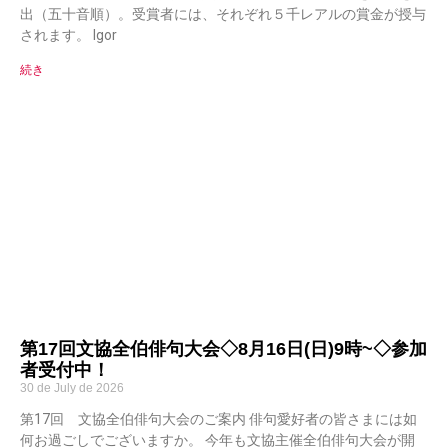
出（五十音順）。受賞者には、それぞれ５千レアルの賞金が授与
されます。 Igor
続き
第17回文協全伯俳句大会◇8月16日(日)9時~◇参加
者受付中！
30 de July de 2026
第17回 文協全伯俳句大会のご案内 俳句愛好者の皆さまには如
何お過ごしでございますか。 今年も文協主催全伯俳句大会が開