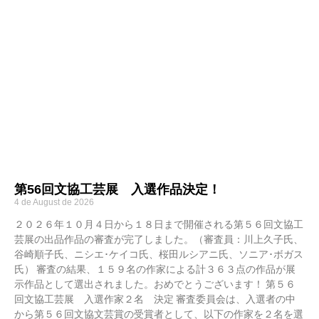
第56回文協工芸展 入選作品決定！
4 de August de 2026
２０２６年１０月４日から１８日まで開催される第５６回文協工
芸展の出品作品の審査が完了しました。（審査員：川上久子氏、
谷崎順子氏、ニシエ･ケイコ氏、桜田ルシアニ氏、ソニア･ボガス
氏） 審査の結果、１５９名の作家による計３６３点の作品が展
示作品として選出されました。おめでとうございます！ 第５６
回文協工芸展 入選作家２名 決定 審査委員会は、入選者の中
から第５６回文協文芸賞の受賞者として、以下の作家を２名を選