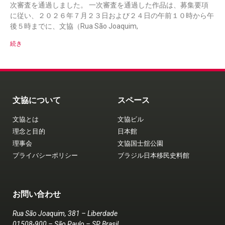
次審査を通過しました。 一次審査を通過した作品は、募集要項
に従い、２０２６年７月２３日および２４日の午前１０時から午
後５時までに、文協（Rua São Joaquim,
続き
文協について
スペース
文協とは
文協ビル
理念と目的
日本館
理事会
文協国士舘公園
プライバシーポリシー
ブラジル日本移民史料館
お問い合わせ
Rua São Joaquim, 381 – Liberdade
01508-900 – São Paulo – SP Brasil