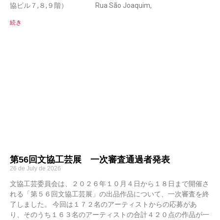
協ビル７,８,９階） Rua São Joaquim,
続き
第56回文協工芸展 一次審査通過者発表
26 de July de 2026
文協工芸委員会は、２０２６年１０月４日から１８日まで開催さ
れる「第５６回文協工芸展」の出品作品について、一次審査を終
了しました。 今回は１７２名のアーティストからの応募があ
り、そのうち１６３名のアーティストの合計４２０点の作品が一