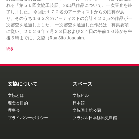
れる「第５６回文協工芸展」の出品作品について、一次審査を終
了しました。 今回は１７２名のアーティストからの応募があ
り、そのうち１６３名のアーティストの合計４２０点の作品が一
次審査を通過しました。 一次審査を通過した作品は、募集要項
に従い、２０２６年７月２３日および２４日の午前１０時から午
後５時までに、文協（Rua São Joaquim,
続き
文協について
スペース
文協とは
文協ビル
理念と目的
日本館
理事会
文協国士舘公園
プライバシーポリシー
ブラジル日本移民史料館