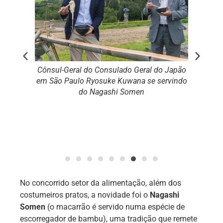
Relações
Cônsul-Geral do Consulado Geral do Japão
CEO da Sa
vindo do
em São Paulo Ryosuke Kuwana se servindo
servin
do Nagashi Somen
Tat
No concorrido setor da alimentação, além dos
costumeiros pratos, a novidade foi o
Nagashi
Somen
(o macarrão é servido numa espécie de
escorregador de bambu), uma tradição que remete