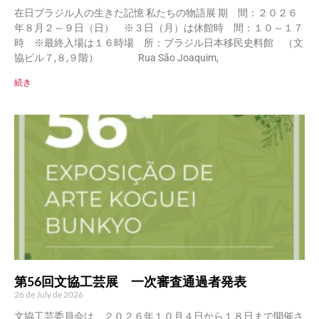
在日ブラジル人の生きた記憶 私たちの物語展 期 間：２０２６
年８月２～９日（日） ※３日（月）は休館時 間：１０～１７
時 ※最終入場は１６時場 所：ブラジル日本移民史料館 （文
協ビル７,８,９階） Rua São Joaquim,
続き
第56回文協工芸展 一次審査通過者発表
26 de July de 2026
文協工芸委員会は、２０２６年１０月４日から１８日まで開催さ