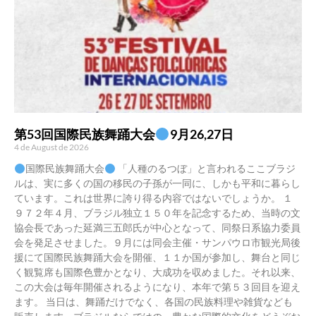
第53回国際民族舞踊大会
9月26,27日
4 de August de 2026
国際民族舞踊大会
「人種のるつぼ」と言われるここブラジ
ルは、実に多くの国の移民の子孫が一同に、しかも平和に暮らし
ています。これは世界に誇り得る内容ではないでしょうか。 １
９７２年４月、ブラジル独立１５０年を記念するため、当時の文
協会長であった延満三五郎氏が中心となって、同祭日系協力委員
会を発足させました。９月には同会主催・サンパウロ市観光局後
援にて国際民族舞踊大会を開催、１１か国が参加し、舞台と同じ
く観覧席も国際色豊かとなり、大成功を収めました。それ以来、
この大会は毎年開催されるようになり、本年で第５３回目を迎え
ます。 当日は、舞踊だけでなく、各国の民族料理や雑貨なども