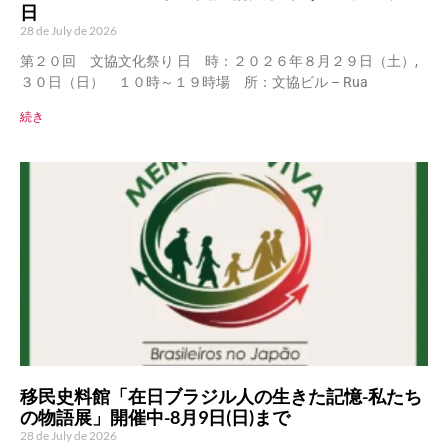
日
28 de July de 2026
第２０回 文協文化祭り 日 時：２０２６年８月２９日（土）,
３０日（日） １０時～１９時場 所：文協ビル – Rua
続き
移民史料館「在日ブラジル人の生きた記憶-私たち
の物語展」開催中-8月9日(日)まで
28 de July de 2026