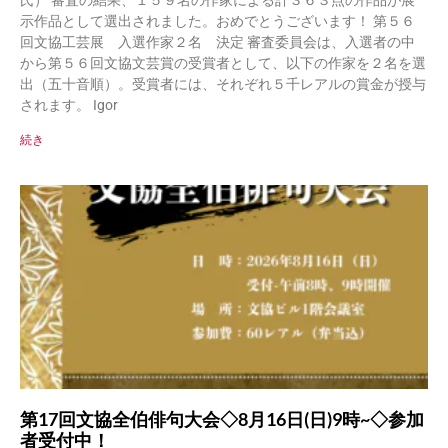
氏） 審査の結果、１５９名の作家による計３６３点の作品が展
示作品として選出されました。おめでとうございます！ 第５６
回文協工芸展 入選作家２名 決定 審査委員会は、入選者の中
から第５６回文協文芸賞の受賞者として、以下の作家を２名を選
出（五十音順）。受賞者には、それぞれ５千レアルの賞金が授与
されます。 Igor
続き
第17回文協全伯俳句大会◇8月16日(日)9時~◇参加
者受付中！