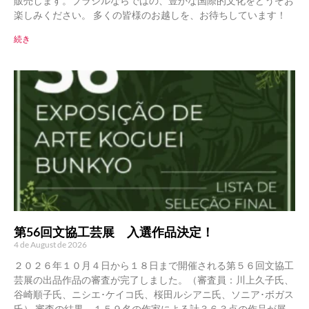
販売します。ブラジルならではの、豊かな国際的文化をどうぞお
楽しみください。 多くの皆様のお越しを、お待ちしています！
続き
第56回文協工芸展 入選作品決定！
4 de August de 2026
２０２６年１０月４日から１８日まで開催される第５６回文協工
芸展の出品作品の審査が完了しました。（審査員：川上久子氏、
谷崎順子氏、ニシエ･ケイコ氏、桜田ルシアニ氏、ソニア･ボガス