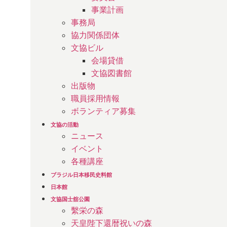
事業計画
事務局
協力関係団体
文協ビル
会場貸借
文協図書館
出版物
職員採用情報
ボランティア募集
文協の活動
ニュース
イベント
各種講座
ブラジル日本移民史料館
日本館
文協国士舘公園
繫栄の森
天皇陛下還暦祝いの森