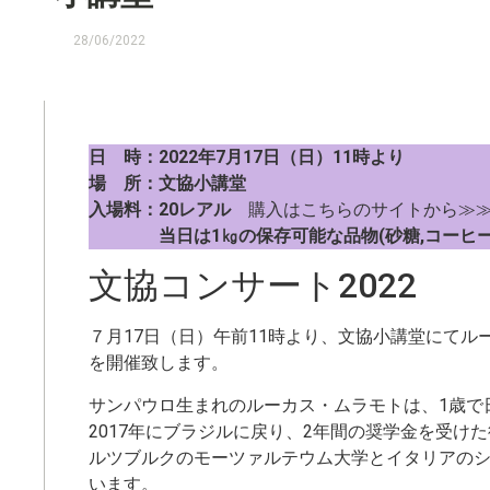
28/06/2022
日 時：2022年7月17日（日）11時より
場 所：文協小講堂
入場料：20レアル
購入はこちらのサイトから≫
当日は1㎏の保存可能な品物(砂糖,コーヒ
文協コンサート2022
７月17日（日）午前11時より、文協小講堂にて
を開催致します。
サンパウロ生まれのルーカス・ムラモトは、1歳で
2017年にブラジルに戻り、2年間の奨学金を受
ルツブルクのモーツァルテウム大学とイタリアの
います。