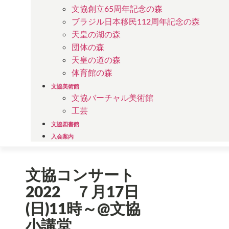
文協創立65周年記念の森
ブラジル日本移民112周年記念の森
天皇の湖の森
団体の森
天皇の道の森
体育館の森
文協美術館
文協バーチャル美術館
工芸
文協図書館
入会案内
文協コンサート
2022 ７月17日
(日)11時～@文協
小講堂