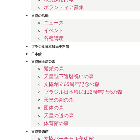
ボランティア募集
文協の活動
ニュース
イベント
各種講座
ブラジル日本移民史料館
日本館
文協国士舘公園
繫栄の森
天皇陛下還暦祝いの森
文協創立65周年記念の森
ブラジル日本移民112周年記念の森
天皇の湖の森
団体の森
天皇の道の森
体育館の森
文協美術館
文協バーチャル美術館