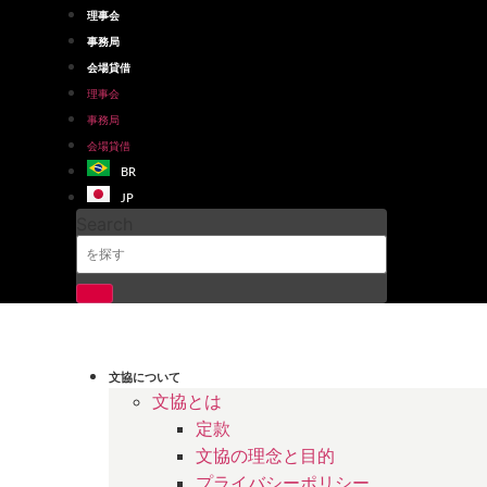
Skip
理事会
to
事務局
content
会場貸借
理事会
事務局
会場貸借
BR
JP
Search
文協について
文協とは
定款
文協の理念と目的
プライバシーポリシー