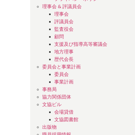
理事会 & 評議員会
理事会
評議員会
監査役会
顧問
支援及び指導高等審議会
地方理事
歴代会長
委員会と事業計画
委員会
事業計画
事務局
協力関係団体
文協ビル
会場貸借
文協図書館
出版物
職員採用情報